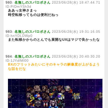
980:
名無しのスパロボさん
2023/06/28(水) 18:47:44.71
ID:P/DmYSh3d
ああっ女神さまっ
時空転移ってものは便利だねっ
983:
名無しのスパロボさん
2023/06/28(水) 19:31:16.05
ID:hnYDLDWp0
また転移かからのとんでも展開なUXはマジで良かったな
984:
名無しのスパロボさん
2023/06/28(水) 20:40:30.20
ID:1JYdlMl00
BXのフリットみたいにそのキャラの解像度が上がるよう
な話をだな