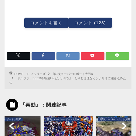
コメントを書く
コメント (128)
HOME
αシリーズ
第3次スーパーロボット大戦α
サルファ、SEEDを急遽いれたわりには、わりと無理なくシナリオに組み込めた
な
『再動』：関連記事
パーロボット大戦30
第3次スーパーロボット大戦α
第2次スーパーロボット大戦α