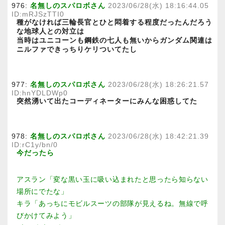
976:
名無しのスパロボさん
2023/06/28(水) 18:16:44.05
ID:mRJSzTTI0
種がなければ三輪長官とひと悶着する程度だったんだろう
な地球人との対立は
当時はユニコーンも鋼鉄の七人も無いからガンダム関連は
ニルファできっちりケリついてたし
977:
名無しのスパロボさん
2023/06/28(水) 18:26:21.57
ID:hnYDLDWp0
突然湧いて出たコーディネーターにみんな困惑してた
978:
名無しのスパロボさん
2023/06/28(水) 18:42:21.39
ID:rC1y/bn/0
今だったら
アスラン「変な黒い玉に吸い込まれたと思ったら知らない
場所にでたな」
キラ「あっちにモビルスーツの部隊が見えるね。無線で呼
びかけてみよう」