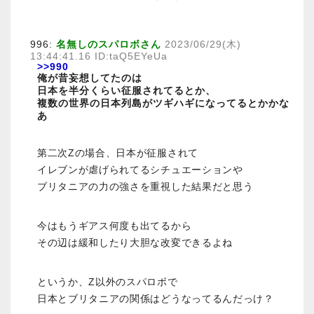
996:
名無しのスパロボさん
2023/06/29(木)
13:44:41.16 ID:taQ5EYeUa
>>990
俺が昔妄想してたのは
日本を半分くらい征服されてるとか、
複数の世界の日本列島がツギハギになってるとかかな
あ
第二次Zの場合、日本が征服されて
イレブンが虐げられてるシチュエーションや
ブリタニアの力の強さを重視した結果だと思う
今はもうギアス何度も出てるから
その辺は緩和したり大胆な改変できるよね
というか、Z以外のスパロボで
日本とブリタニアの関係はどうなってるんだっけ？