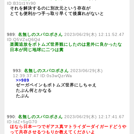
ID:B31t1Yr90
それを解決するのに別次元という存在が
とても便利かつ手っ取り早くて後腐れがないと
989:
名無しのスパロボさん
2023/06/29(木) 12:11:52.47
ID:Q5VZsQ6Qd
楽園追放をボトムズ世界観にしたのは意外に良かったな
日本が同じ地球に二つは糞
993:
名無しのスパロボさん
2023/06/29(木)
12:39:37.47 ID:0s3wQzrWa
>>989
ゼーガペインもボトムズ世界にしちゃえ
たぶん何とかなる
たぶん
990:
名無しのスパロボさん
2023/06/29(木) 12:17:41.67
ID:IdZ+5gG70
ほなら日本一つでギアス真マトライダーダイガードどうや
って共存させるつもりか教えてくださいよ