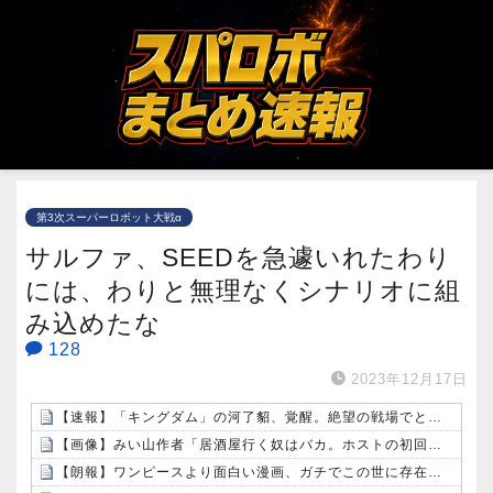
第3次スーパーロボット大戦α
サルファ、SEEDを急遽いれたわり
には、わりと無理なくシナリオに組
み込めたな
128
2023年12月17日
【速報】「キングダム」の河了貂、覚醒。絶望の戦場でとんでもない策を思いつくｗｗｗｗ
【画像】みい山作者「居酒屋行く奴はバカ。ホストの初回なら居酒屋より安く飲めてイケメンにチヤホヤされる」
【朗報】ワンピースより面白い漫画、ガチでこの世に存在しないかもしれないｗｗｗ