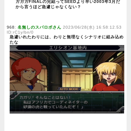
ガガガFINALの完結ってSEEDより早い2003年3月だ
から言うほど急遽じゃなくない？
968:
名無しのスパロボさん
2023/06/28(水) 16:58:12.53
ID:rC1y/bn/0
急遽いれたわりには、わりと無理なくシナリオに組み込め
たな