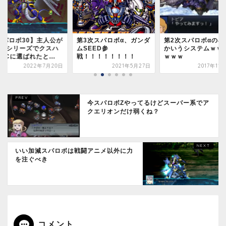
スパロボ30】主人公が
第3次スパロボα、ガンダ
第2次スパロボαの小
いαシリーズでクスハ
ムSEED参
かいうシステムｗｗ
LCに選ばれたと...
戦！！！！！！！！
ｗｗｗ
2022年7月20日
2021年5月27日
2017年11
今スパロボZやってるけどスーパー系でア
クエリオンだけ弱くね？
いい加減スパロボは戦闘アニメ以外に力
を注ぐべき
コメント