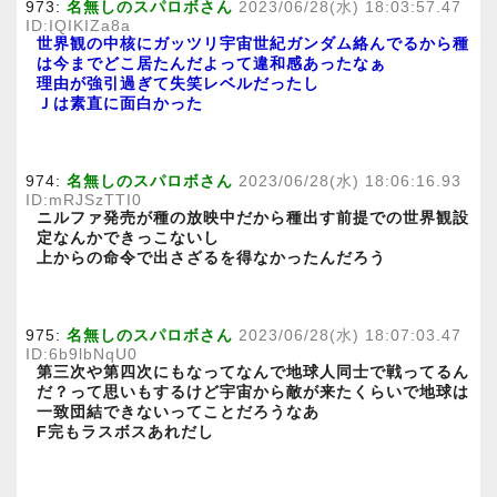
973:
名無しのスパロボさん
2023/06/28(水) 18:03:57.47
ID:IQIKIZa8a
世界観の中核にガッツリ宇宙世紀ガンダム絡んでるから種
は今までどこ居たんだよって違和感あったなぁ
理由が強引過ぎて失笑レベルだったし
Ｊは素直に面白かった
974:
名無しのスパロボさん
2023/06/28(水) 18:06:16.93
ID:mRJSzTTI0
ニルファ発売が種の放映中だから種出す前提での世界観設
定なんかできっこないし
上からの命令で出さざるを得なかったんだろう
975:
名無しのスパロボさん
2023/06/28(水) 18:07:03.47
ID:6b9lbNqU0
第三次や第四次にもなってなんで地球人同士で戦ってるん
だ？って思いもするけど宇宙から敵が来たくらいで地球は
一致団結できないってことだろうなあ
F完もラスボスあれだし