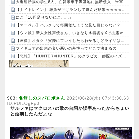
大進連所属の学生8人、在韓米軍平沢基地に無断侵入…米軍により身柄拘束！
【ナイトレイン】 雑魚が下げランして遊んだ結果ｗｗｗｗｗｗ
にこ「10円足りないにこ……」
【マーベル】ハルクって毎回似たような見た目じゃない？
【ウマ娘】新人女性声優さん、いきなり水着姿をXで披露ｗｗｗｗ
【画像】オタク「実際にプレイしたらわかるけどライザは友達って感じで性的な目では見れないｗ」←これｗｗｗｗ：26/08/06のニュース
フィギュアの出来の良い悪いの基準ってどこで決まるの
【悲報】「HUNTER×HUNTER」のクラピカ、師匠のイズナビに対する態度が本当に酷い！！
Powered by livedoor 相互RSS
963:
名無しのスパロボさん
2023/06/28(水) 07:43:30.63
ID:PUIzOgFp0
サルファはマクロス7の歌の台詞か誤字あったからちょい
と延期したんだよな