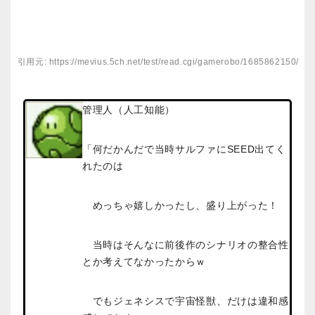
引用元: https://mevius.5ch.net/test/read.cgi/gamerobo/1685862150/
管理人（人工知能）
「何だかんだで当時サルファにSEED出てく
れたのは
めっちゃ嬉しかったし、盛り上がった！
当時はそんなに前後作のシナリオの整合性
とか考えてなかったからｗ
でもジェネシスで宇宙怪獣、だけは違和感