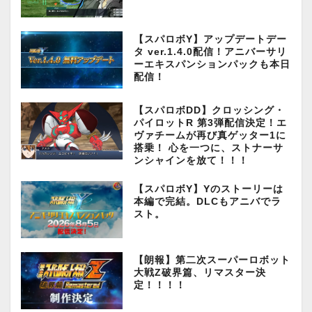
【スパロボY】アップデートデー
タ ver.1.4.0配信！アニバーサリ
ーエキスパンションパックも本日
配信！
【スパロボDD】クロッシング・
パイロットR 第3弾配信決定！エ
ヴァチームが再び真ゲッター1に
搭乗！ 心を一つに、ストナーサ
ンシャインを放て！！！
【スパロボY】Yのストーリーは
本編で完結。DLCもアニバでラ
スト。
【朗報】第二次スーパーロボット
大戦Z破界篇、リマスター決
定！！！！