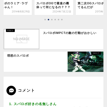
パロボOGで最速の機
第二次OGスパロボやっ
【悲報】第2次スー
って何になるの？？？
てるんだが
ロボット大戦OG、5
2024年7月22日
2015年1月21日
2017年8
スパロボIMPCTの敵の行動がおかしい
理想のスパロボ
コメント
1. スパロボ好きの名無しさん