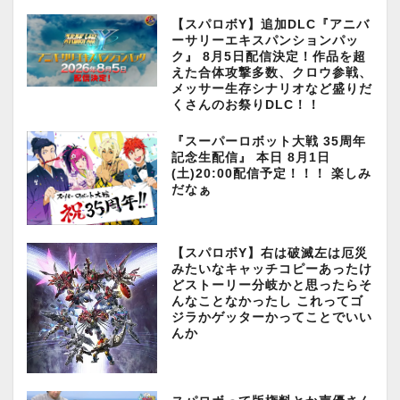
【スパロボY】追加DLC『アニバ
ーサリーエキスパンションパッ
ク』 8月5日配信決定！作品を超
えた合体攻撃多数、クロウ参戦、
メッサー生存シナリオなど盛りだ
くさんのお祭りDLC！！
『スーパーロボット大戦 35周年
記念生配信』 本日 8月1日
(土)20:00配信予定！！！ 楽しみ
だなぁ
【スパロボY】右は破滅左は厄災
みたいなキャッチコピーあったけ
どストーリー分岐かと思ったらそ
んなことなかったし これってゴ
ジラかゲッターかってことでいい
んか