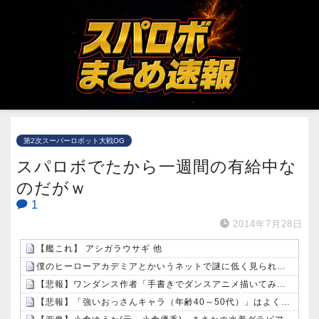
第2次スーパーロボット大戦OG
スパロボでたから一週間の有給中な
のだがｗ
1
2014年7月28日
【艦これ】 アシガラウサギ 他
僕のヒーローアカデミアとかいうネットで謎に低く見られがちな漫画wwwwwwwwwwwwwwwwwwww
【悲報】ワンダンス作者「手書きでダンスアニメ描いてみました」←アニメの当てつけにしか見えないと話題に
【悲報】「強いおっさんキャラ（年齢40～50代）」はよくいるけど「強いおばさん」はいない…