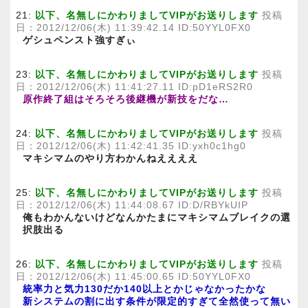
21:
以下、名無しにかわりましてVIPがお送りします
投稿
日：2012/12/06(木) 11:39:42.14 ID:50YYL0FX0
ゲシュペンスト強すぎぃ
23:
以下、名無しにかわりましてVIPがお送りします
投稿
日：2012/12/06(木) 11:41:27.11 ID:pD1eRS2R0
原作終了組はそろそろ後継機が新技をだな…
24:
以下、名無しにかわりましてVIPがお送りします
投稿
日：2012/12/06(木) 11:42:41.35 ID:yxh0c1hg0
マキシマムのやり方わかんねええええ
25:
以下、名無しにかわりましてVIPがお送りします
投稿
日：2012/12/06(木) 11:44:08.67 ID:D/RBYkUIP
俺もわかんないけどなんかたまにマキシマムブレイクの選
択肢出る
26:
以下、名無しにかわりましてVIPがお送りします
投稿
日：2012/12/06(木) 11:45:00.65 ID:50YYL0FX0
統率力と気力130だか140以上とかじゃなかったかな
新システムの割に出す条件が限定的すぎて全然使って無い