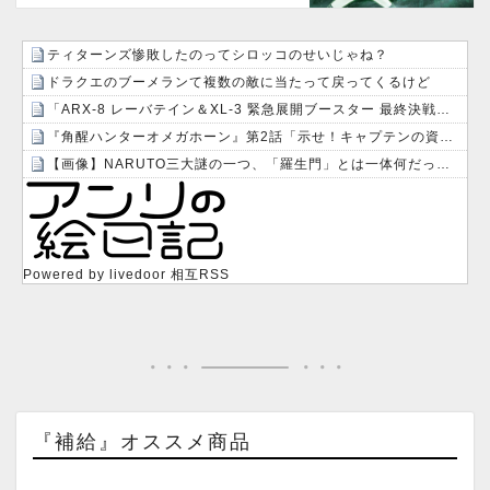
ティターンズ惨敗したのってシロッコのせいじゃね？
ドラクエのブーメランて複数の敵に当たって戻ってくるけど
「ARX-8 レーバテイン＆XL-3 緊急展開ブースター 最終決戦仕様」アルお前カッコいいな
『角醒ハンターオメガホーン』第2話「示せ！キャプテンの資格！」感想・実況まとめ
【画像】NARUTO三大謎の一つ、「羅生門」とは一体何だったのか！？
Powered by livedoor 相互RSS
『補給』オススメ商品