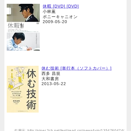
休暇 [DVD] [DVD]
小林薫
ポニーキャニオン
2009-05-20
休む技術 [単行本（ソフトカバー）]
西多 昌規
大和書房
2013-05-22
引用元: http://viper.2ch.net/test/read.cgi/news4vip/1354760474/