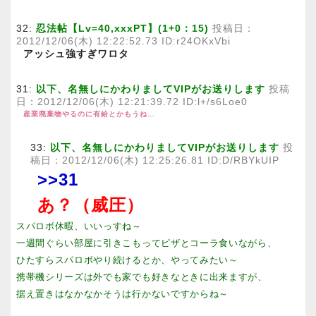
32:
忍法帖【Lv=40,xxxPT】(1+0：15)
投稿日：
2012/12/06(木) 12:22:52.73 ID:r24OKxVbi
アッシュ強すぎワロタ
31:
以下、名無しにかわりましてVIPがお送りします
投稿
日：2012/12/06(木) 12:21:39.72 ID:l+/s6Loe0
産業廃棄物やるのに有給とかもうね…
33:
以下、名無しにかわりましてVIPがお送りします
投
稿日：2012/12/06(木) 12:25:26.81 ID:D/RBYkUIP
>>31
あ？（威圧）
スパロボ休暇、いいっすね～
一週間ぐらい部屋に引きこもってピザとコーラ食いながら、
ひたすらスパロボやり続けるとか、やってみたい～
携帯機シリーズは外でも家でも好きなときに出来ますが、
据え置きはなかなかそうは行かないですからね～