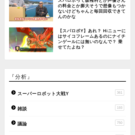
スパロボって版権料とか声優さん
の料金とか膨大そうで想像もつか
ないけどちゃんと毎回回収できて
んのかな
【スパロボY】あれ？ Hiニューに
はサイコフレームあるのにナイチ
ンゲールには無いのなんで？ 乗
せてたよね？
『分析』
361
スーパーロボット大戦Y
193
雑談
750
議論