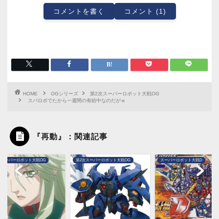
コメントを書く
コメント (1)
HOME
OGシリーズ
第2次スーパーロボット大戦OG
スパロボでたから一週間の有給中なのだがｗ
『再動』：関連記事
次スーパーロボット大戦OG
スーパーロボット大戦D
悲報