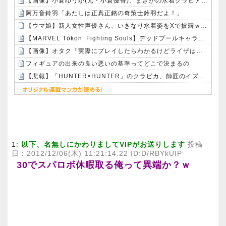
【画像】小倉ゆうか(元・小倉優香)、まさかの水着グラビア復帰ｗｗｗｗｗ
阿万音鈴羽「あたしは正真正銘の奇策士鈴羽だよ！」
【ウマ娘】新人女性声優さん、いきなり水着姿をXで披露ｗｗｗｗ
【MARVEL Tōkon: Fighting Souls】デッドプールキャラクターガイド公開！！どこかで見たことのあるネタが…
【画像】オタク「実際にプレイしたらわかるけどライザは友達って感じで性的な目では見れないｗ」←これｗｗｗｗ：26/08/06のニュース
フィギュアの出来の良い悪いの基準ってどこで決まるの
【悲報】「HUNTER×HUNTER」のクラピカ、師匠のイズナビに対する態度が本当に酷い！！
Powered by livedoor 相互RSS
1:
以下、名無しにかわりましてVIPがお送りします
投稿
日：2012/12/06(木) 11:21:14.22 ID:D/RBYkUIP
30でスパロボ休暇取る俺って異端か？ｗ