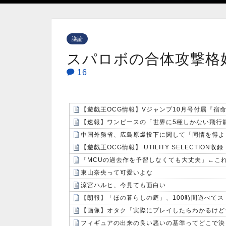
議論
スパロボの合体攻撃格
16
【遊戯王OCG情報】Vジャンプ10月号付属『宿
【速報】ワンピースの「世界に5種しかない飛行能
中国外務省、広島原爆投下に関して「同情を得よ
【遊戯王OCG情報】 UTILITY SELECTI
「MCUの過去作を予習しなくても大丈夫」←こ
東山奈央って可愛いよな
涼宮ハルヒ、今見ても面白い
【朗報】「ほの暮らしの庭」、100時間遊べて
フィギュアの出来の良い悪いの基準ってどこで決