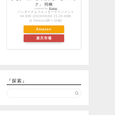
ク」 同梱
created by
Rinker
バンダイナムコエンターテインメント
¥4,690
(2026/08/06 15:29:46時
点 Amazon調べ-
詳細)
Amazon
楽天市場
『探索』