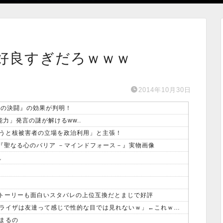
好良すぎだろｗｗｗ
2014年10月30日
命の決闘』の効果が判明！
力」発言の謎が解けるww..
うと核被害者の立場を政治利用」と主張！
ON収録『聖なる心のバリア －マインドフォース－』実物画像
れ
ストーリーも面白いスタバレの上位互換だとまじで好評
【画像】オタク「実際にプレイしたらわかるけどライザは友達って感じで性的な目では見れないｗ」←これｗｗｗｗ：26/08/06のニュース
まるの