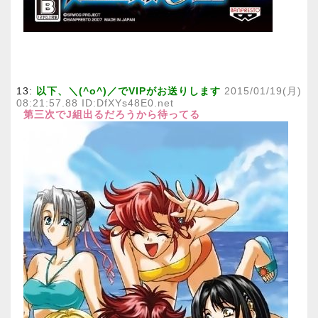
13:
以下、＼(^o^)／でVIPがお送りします
2015/01/19(月)
08:21:57.88 ID:DfXYs48E0.net
第三次でJ組出るだろうから待ってる