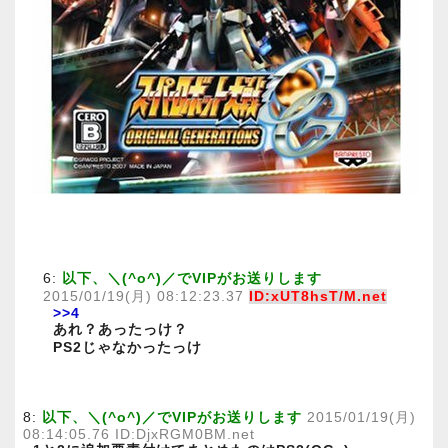
6:
以下、＼(^o^)／でVIPがお送りします
2015/01/19(月) 08:12:23.37
ID:xUT8hsT/M.net
>>4
あれ？あったっけ？
PS2じゃなかったっけ
8:
以下、＼(^o^)／でVIPがお送りします
2015/01/19(月)
08:14:05.76 ID:DjxRGM0BM.net