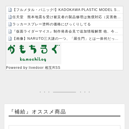
【フルメタル・パニック!】KADOKAWA PLASTIC MODEL SERIES 「アーバレスト」プラモデル【予約開始・塗料追加】
任天堂 熊本地震を受け被災者の製品修理は無償対応（災害救助法適用地域） 義援金5000万円寄付
ラッカースプレー塗料の価格にびっくりしてる
『仮面ライダーマイス』制作発表会見で追加情報解禁 他、今週の備忘録（2026/7/31～2026/8/6）
【画像】NARUTO三大謎の一つ、「羅生門」とは一体何だったのか！？
Powered by livedoor 相互RSS
『補給』オススメ商品