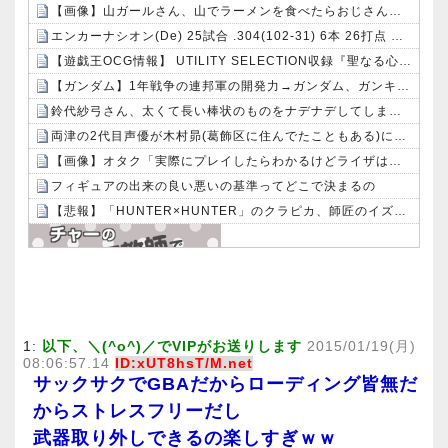
【画像】山ガールさん、山でラーメンを食べたらおじさんに怒られるｗｗｗ
エンカーナシオン(De) 25試合 .304(102-31) 6本 26打点 出塁率.311 OPS.831 wRC+137 WAR+0.7
【遊戯王OCG情報】 UTILITY SELECTION収録『聖なる心のバリア －マインドフォース－』実物画像
【ガンダム】1年戦争の連邦軍の開発力→ガンダム、ガンキャノン、ガンタンク、ジム、ボール
鈴代紗弓さん、太くて長い棒状のものをナデナデしてしまう・・・
両津の2代目声優が木村昴(葛飾区に住んでたこともある)になると思う人
【画像】オタク「実際にプレイしたらわかるけどライザは友達って感じで性的な目では見れないｗ」←これｗｗｗｗ：26/08/06のニュース
フィギュアの出来の良い悪いの基準ってどこで決まるの
【悲報】「HUNTER×HUNTER」のクラピカ、師匠のイズナビに対する態度が本当に酷い！！
Powered by livedoor 相互RSS
1:
以下、＼(^o^)／でVIPがお送りします
2015/01/19(月)
08:06:57.14
ID:xUT8hsT/M.net
サックサクでGBAだからローディング皆無だ
からストレスフリーだし
武器取り外しできるの楽しすぎｗｗ