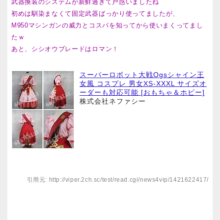
武器換装のシステムが新鮮過ぎて戸惑いましたね
初めは馴染まなくて固定武器ばっかり使ってましたが、
M950マシンガンの威力とコスパを知ってから使いまくってまし
たｗ
あと、シシオウブレードはロマン！
スーパーロボット大戦Ogsシャイン王
女風 コスプレ 男女XS-XXXL サイズオ
ーダーも対応可能 [おもちゃ＆ホビー]
株式会社ネファシー
引用元: http://viper.2ch.sc/test/read.cgi/news4vip/1421622417/