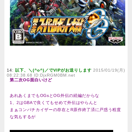
14:
以下、＼(^o^)／でVIPがお送りします
2015/01/19(月)
08:22:38.68 ID:DjxRGM0BM.net
第二次OG面白いけど
あれあくまでもOGsとOG外伝の続編だからな
1、2はGBAで良くてもせめて外伝はやらんと
まぁコンパチカイザーの存在とR原作終了済に戸惑う程度
な気もするが