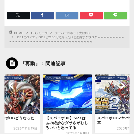
HOME
OGシリーズ
スーパーロボット大戦OG
GBAのスパロボOG1と2100円で買ったけど面白すぎワロタｗｗｗｗｗｗｗｗｗ
ｗｗｗｗｗｗｗｗｗｗｗｗｗｗｗｗｗｗｗｗｗｗｗｗｗｗｗｗ
『再動』：関連記事
パーロボット大戦30
スーパーロボット大戦OG
第2次スーパーロボット大戦OG
スパロボ30】SRXは
スパロボOG2ヤバすぎて
スパロボOGで最速
の絶妙なダサさがむし
草
体って何になるの？
いいと思ってる
2020年10月15日
2024年7月
2022年5月18日