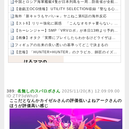
中国とロシア海軍艦艇4隻が日本列島を一周…防衛省が全航路を公開！
【遊戯王OCG情報】 UTILITY SELECTION収録『聖なる心のバリア －マインドフォース－』実物画像
海外「新キャラもヤバいｗ」ヤニねこ第6話の海外反応
【スト6】リリー強化に困惑 「こんなオモチャ要らない」「真っ当な強化が欲しい」
【カーレンジャー】SMP「VRVロボ」が本日13時より予約受付開始！！プレミアムバンダイ限定で登場！！
【画像】オタク「実際にプレイしたらわかるけどライザは友達って感じで性的な目では見れないｗ」←これｗｗｗｗ：26/08/06のニュース
フィギュアの出来の良い悪いの基準ってどこで決まるの
【悲報】「HUNTER×HUNTER」のクラピカ、師匠のイズナビに対する態度が本当に酷い！！
Powered by livedoor 相互RSS
389:
名無しのスパロボさん
2025/11/20(木) 12:09:09.00
ID:ZTP3dWhz0
ここだとなんかカイゼルさんの評価低いよねアークさんの
ほうが評価高い感じ