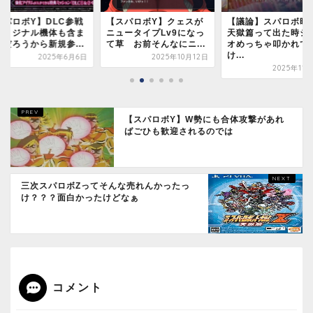
スパロボY】DLC参戦
【スパロボY】クェスが
【議論】スパロボ時
オリジナル機体も含ま
ニュータイプLv9になっ
天獄篇って出た時シ
るだろうから新規参...
て草 お前そんなにニ...
オめっちゃ叩かれて
け...
2025年6月6日
2025年10月12日
2025年11
【スパロボY】W勢にも合体攻撃があれ
ばごひも歓迎されるのでは
三次スパロボZってそんな売れんかったっ
け？？？面白かったけどなぁ
コメント