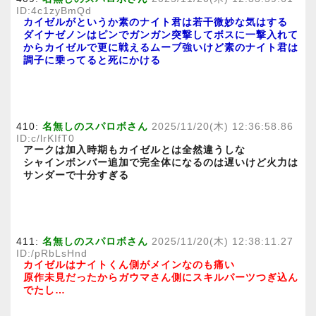
ID:4c1zyBmQd
カイゼルがというか素のナイト君は若干微妙な気はする
ダイナゼノンはピンでガンガン突撃してボスに一撃入れて
からカイゼルで更に戦えるムーブ強いけど素のナイト君は
調子に乗ってると死にかける
410:
名無しのスパロボさん
2025/11/20(木) 12:36:58.86
ID:c/lrKIfT0
アークは加入時期もカイゼルとは全然違うしな
シャインボンバー追加で完全体になるのは遅いけど火力は
サンダーで十分すぎる
411:
名無しのスパロボさん
2025/11/20(木) 12:38:11.27
ID:/pRbLsHnd
カイゼルはナイトくん側がメインなのも痛い
原作未見だったからガウマさん側にスキルパーツつぎ込ん
でたし…