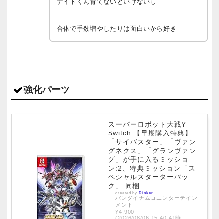
ナイトくん育てないといけないし
合体で手数増やしたりは面白いから好き
強化パーツ
スーパーロボット大戦Y –
Switch 【早期購入特典】
「サイバスター」「ヴァン
グネクス」「グランヴァン
グ」が手に入るミッショ
ン:2、特典ミッション「ス
ペシャルスターターパッ
ク」 同梱
created by
Rinker
バンダイナムコエンターテイン
メント
¥4,900
(2026/08/06 15:40:41時