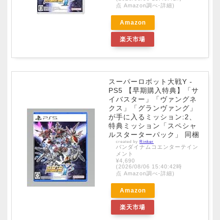
点 Amazon調べ-
詳細)
Amazon
楽天市場
スーパーロボット大戦Y -
PS5 【早期購入特典】「サ
イバスター」「ヴァングネ
クス」「グランヴァング」
が手に入るミッション:2、
特典ミッション「スペシャ
ルスターターパック」 同梱
created by
Rinker
バンダイナムコエンターテイン
メント
¥4,690
(2026/08/06 15:40:42時
点 Amazon調べ-
詳細)
Amazon
楽天市場