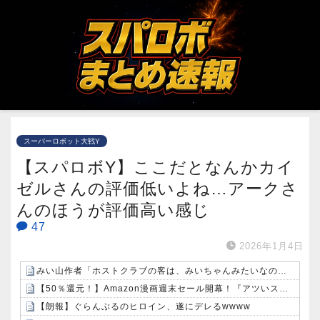
スーパーロボット大戦Y
【スパロボY】ここだとなんかカイ
ゼルさんの評価低いよね…アークさ
んのほうが評価高い感じ
47
2026年1月4日
みい山作者「ホストクラブの客は、みいちゃんみたいなのばっか」
【50％還元！】Amazon漫画週末セール開幕！『アツいスポーツ漫画』3000冊以上が対象に！
【朗報】ぐらんぶるのヒロイン、遂にデレるwwww