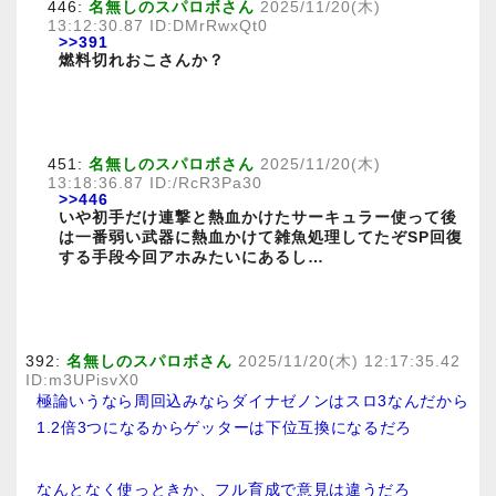
446:
名無しのスパロボさん
2025/11/20(木)
13:12:30.87 ID:DMrRwxQt0
>>391
燃料切れおこさんか？
451:
名無しのスパロボさん
2025/11/20(木)
13:18:36.87 ID:/RcR3Pa30
>>446
いや初手だけ連撃と熱血かけたサーキュラー使って後
は一番弱い武器に熱血かけて雑魚処理してたぞSP回復
する手段今回アホみたいにあるし…
392:
名無しのスパロボさん
2025/11/20(木) 12:17:35.42
ID:m3UPisvX0
極論いうなら周回込みならダイナゼノンはスロ3なんだから
1.2倍3つになるからゲッターは下位互換になるだろ
なんとなく使っときか、フル育成で意見は違うだろ