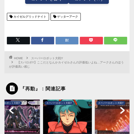
カイゼルグリッドナイト
ゲッターアーク
HOME
スーパーロボット大戦Y
【スパロボY】ここだとなんかカイゼルさんの評価低いよね…アークさんのほう
が評価高い感じ
『再動』：関連記事
パーロボット大戦Y
スーパーロボット大戦Y
スーパーロボット大戦Y