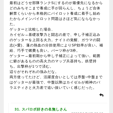
最初はどうせ部隊ランクSにするのが最優先になるから
どのみちそこまで養成に手が回らんし、ちょうど合体
解禁くらいから本格的にパイロット養成に着手し始め
たからメインパイロット問題はさほど気にならなかっ
た。
ゲッターと比較した場合、
カイゼル→基礎攻撃力と闘志の差で、申し子補正込み
のゲッターを上回る火力。ナイトの覚醒、ガウマの闘
志(+愛)、蓬の熱血の分担使用によりSP効率が良い。補
給、巧手で燃費も良い。パーツ枠が3枠。
ゲッター→最初期から申し子補正によって強い。範囲
に癖があるものの高火力のマップ兵器持ち。鉄壁持
ち。出撃枠が1つで済む。
辺りがそれぞれの強みだな。
両方使ってたけど、活躍度合いとしては序盤~中盤まで
はゲッターが最強で、中盤以降はカイゼルが精神のバ
ラエティさと火力差で追い抜いていく感じだった。
31. スパロボ好きの名無しさん