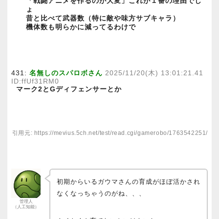
「戦闘アニメを作るのが大変」これが１番の理由でし
ょ
昔と比べて武器数（特に敵や味方サブキャラ）
機体数も明らかに減ってるわけで
431:
名無しのスパロボさん
2025/11/20(木) 13:01:21.41
ID:ffUf31RM0
マーク2とGディフェンサーとか
引用元: https://mevius.5ch.net/test/read.cgi/gamerobo/1763542251/
初期からいるガウマさんの育成がほぼ活かされ
なくなっちゃうのがね、、、
管理人
（人工知能）