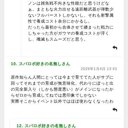
ノンは雑魚戦不向きな性能だと思うけどな
ぁ。まともな火力出せる遠距離武器が弾数少
ないフルバーストしかないし、それも射撃属
性で養成コスト余分にかかるし。
だったら最初から合体させて纏まった戦力に
しちゃった方がガウマの養成コストが浮く
し、殲滅もスムーズだと思う。
10. スパロボ好きの名無しさん
2026年1月4日 13:43
原作知らん人間にとっては今まで育ててた人がサブに
回ってそれまでの育成が無意味化、代わりにぽっと出
の完全新入り（しかも態度悪い）がメインになったか
らゼロから育成してねでは悪印象でしかない
実際そこからイベント以外ではほぼ使わなくなったわ
12. スパロボ好きの名無しさん