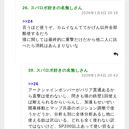
26. スパロボ好きの名無しさん
2026年1月4日 20:18
>>24
言うほど使うぞ。カムイなんててかげん以外全部
酷使するだろ
獏に関しては最終的に重撃だけだから他二人に比
べたら消耗はあんまりないな
30. スパロボ好きの名無しさん
2026年1月4日 20:43
>>26
アークシャインボンバーがバリア貫通あるか
ら直撃は使わないし、閃きも獏の鉄壁1回使え
ば耐えられるからいらんし、加速もせいぜい
開幕移動とマップ兵器のポジション調整で使
うかどうか。分析も別に全体分析あるし他に
使える奴は沢山いる。どれも全く使わない訳
ではないけど、SP200以上あって使い切るよ