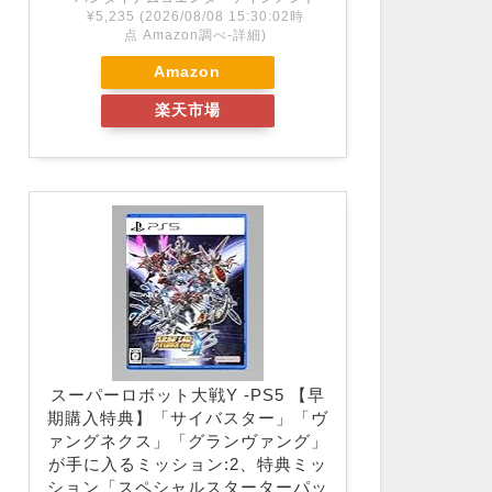
¥5,235
(2026/08/08 15:30:02時
点 Amazon調べ-
詳細)
Amazon
楽天市場
スーパーロボット大戦Y -PS5 【早
期購入特典】「サイバスター」「ヴ
ァングネクス」「グランヴァング」
が手に入るミッション:2、特典ミッ
ション「スペシャルスターターパッ