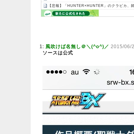
【悲報】「HUNTER×HUNTER」のクラピカ
Powered by livedoor 相互RSS
1:
風吹けば名無し＠＼(^o^)／
2015/06/
ソースは公式