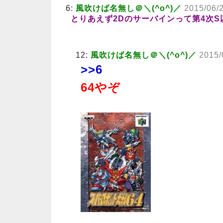
6:
風吹けば名無し＠＼(^o^)／
2015/06/
とりあえず2Dのサーバインって第4次S
12:
風吹けば名無し＠＼(^o^)／
2015/
>>6
64やぞ