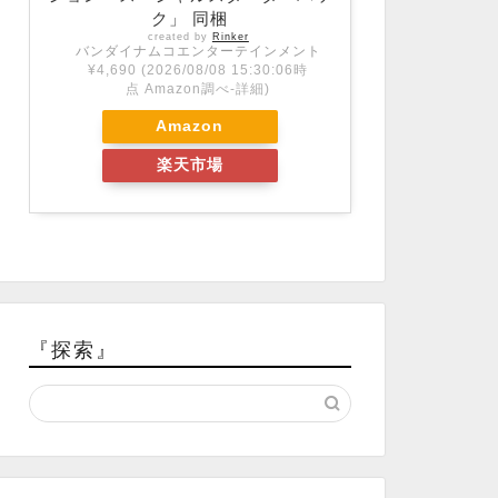
ク」 同梱
created by
Rinker
バンダイナムコエンターテインメント
¥4,690
(2026/08/08 15:30:06時
点 Amazon調べ-
詳細)
Amazon
楽天市場
『探索』