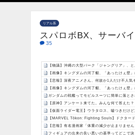
リアル系
スパロボBX、サーバ
35
【物議】沖縄の大型パーク「ジャングリア」、と
【画像】キングダムの河了貂、「あったけぇ壁」
【悲報】深夜アニメさん、何故か1人だけ不人気
【画像】キングダムの河了貂、「あったけぇ壁」
ガンダムの戦艦ってモビルスーツに簡単に落とさ
【原神】アンケート来てた。みんな何て答えた？
【仮面ライダー電王】ウラタロス、嘘つきだけど
【MARVEL Tōkon: Fighting Souls】
【悲報】有名漫画家「体重の減少が止まりません」→
フィギュアの出来の良い悪いの基準ってどこで決