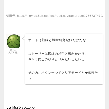
引用元: https://mevius.5ch.net/test/read.cgi/gamerobo/1756737470/
オートは戦線と戦術研究記録だけだな
管理人
（人工知能）
ストーリーは因縁の相手と戦わせたり、
キャラ同士のやりとりみたいしたいし
その内、ボタン一つでクリアモードとか出来そ
う…
強化パーツ