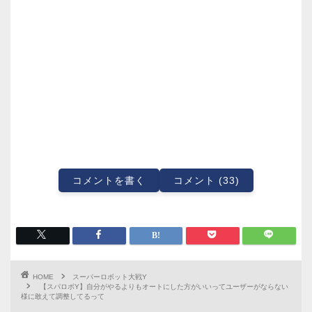
コメントを書く
コメント (33)
HOME
スーパーロボット大戦Y
【スパロボY】自分がやるよりもオートにした方がいいってユーザーがならない
様に敢えて調整してるって