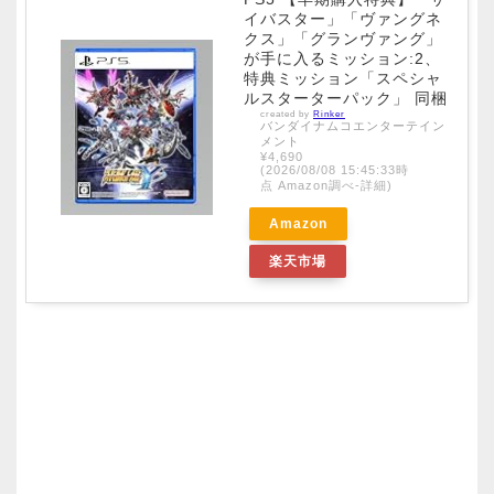
イバスター」「ヴァングネ
クス」「グランヴァング」
が手に入るミッション:2、
特典ミッション「スペシャ
ルスターターパック」 同梱
created by
Rinker
バンダイナムコエンターテイン
メント
¥4,690
(2026/08/08 15:45:33時
点 Amazon調べ-
詳細)
Amazon
楽天市場