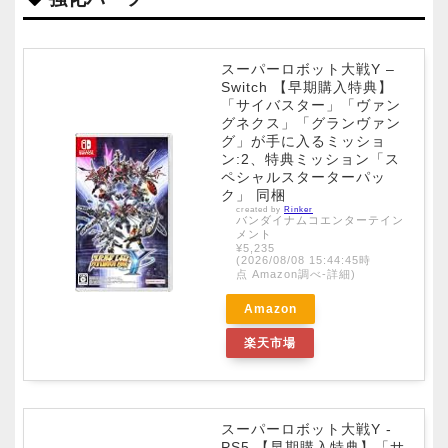
スーパーロボット大戦Y –
Switch 【早期購入特典】
「サイバスター」「ヴァン
グネクス」「グランヴァン
グ」が手に入るミッショ
ン:2、特典ミッション「ス
ペシャルスターターパッ
ク」 同梱
created by
Rinker
バンダイナムコエンターテイン
メント
¥5,235
(2026/08/08 15:44:45時
点 Amazon調べ-
詳細)
Amazon
楽天市場
スーパーロボット大戦Y -
PS5 【早期購入特典】「サ