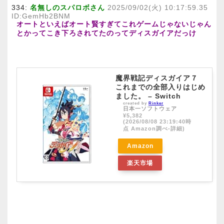
334:
名無しのスパロボさん
2025/09/02(火) 10:17:59.35
ID:GemHb2BNM
オートといえばオート賢すぎてこれゲームじゃないじゃん
とかってこき下ろされてたのってディスガイアだっけ
魔界戦記ディスガイア７
これまでの全部入りはじめ
ました。 – Switch
created by
Rinker
日本一ソフトウェア
¥5,382
(2026/08/08 23:19:40時
点 Amazon調べ-
詳細)
Amazon
楽天市場