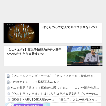
ぼくらのってなんでスパロボ来ないの？
【スパロボY】獏は予知能力が使い勝手
いいのかやたら出番多いな
【フレームアームズ・ガール】『ゼルフィカール（特典付き）』が予約開始です！
これは使える…って模型工具ある？
アニメ業界「助けて！原作が枯渇してるの！」←いや既存作品の2期やったら良いよね？
『ウルトラマンテオ』しまじろうコラボ＆第6話「プッチーのお引っ越し」感想・実況まとめ
【画像】NARUTO三大謎の一つ、「羅生門」とは一体何だったのか！？