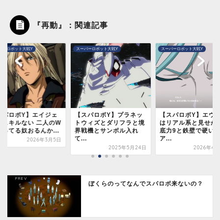
『再動』：関連記事
パーロボット大戦Y
スーパーロボット大戦Y
スーパーロボット大戦Y
スパロボY】プラネッ
【スパロボY】エウレカ
『スーパーロボット
ウィズとダリフラと境
はリアル系と見せかけて
Y』無料アップデー
戦機とサンボル入れ
底力9と鉄壁で硬いエ
スキルEX追加、バトル
.
ア...
2025年11
2025年5月24日
2026年4月26日
ぼくらのってなんでスパロボ来ないの？