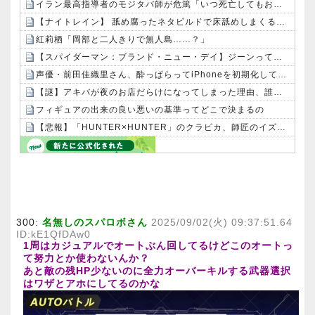
イラン最高指導者のモジタバ師が危篤「いつ死亡してもおかしくない」…イラン大統領「意思疎通はかなり難しい」！
【ナイトレイン】 舐め腐ったネタビルドで床舐めしまくる「俺って面白いやろ？」みたいな寒い奴
紅莉栖「岡部と二人きりで無人島……？」
【スパイダーマン：ブランド・ニュー・デイ】ジーンって原作だと結婚相手いるんだよな…
声優・前田佳織里さん、酔っぱらってiPhoneを初期化してしまうｗｗｗｗ
【謎】アキバが夜のお店だらけになってしまった理由、誰にも分からないｗｗｗｗ：26/08/08のニュース
フィギュアの出来の良い悪いの基準ってどこで決まるの
【悲報】「HUNTER×HUNTER」のクラピカ、師匠のイズナビに対する態度が本当に酷い！！
Powered by livedoor 相互RSS
300:
名無しのスパロボさん
2025/09/02(火) 09:37:51.64
ID:kE1QfDAw0
1周はカジュアルでオートぶん回してるけどこのオートっ
て努力とか使わないんか？
あと敵の残HP少ないのに全力オーバーキルする武器選択
はワザとアホにしてるのかな