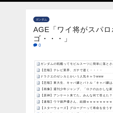
ガンダム
AGE「ワイ将がスパ
ゴ・・・」
0
ガンダムの戦艦ってモビルスーツに簡単に落とさ
【悲報】テレビ業界、ガチで逝く・・・・
ドラクエのゼシカとかいう人気キャラwww
【悲報】東大生、キャバ嬢とバトル「キャバ嬢は
【画像】週刊少年ジャンプ、「ロクのおかしな家
【原神】アンケート来てた。みんな何て答えた？
【速報】ウマ娘声優さん、結婚ｗｗｗｗｗｗｗｗ
【スターウォーズ】グローグーって寿命を全うす