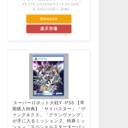
¥5,235
(2026/08/07 15:29:56時
点 Amazon調べ-
詳細)
Amazon
楽天市場
スーパーロボット大戦Y -PS5 【早
期購入特典】「サイバスター」「ヴ
ァングネクス」「グランヴァング」
が手に入るミッション:2、特典ミッ
ション「スペシャルスターターパッ