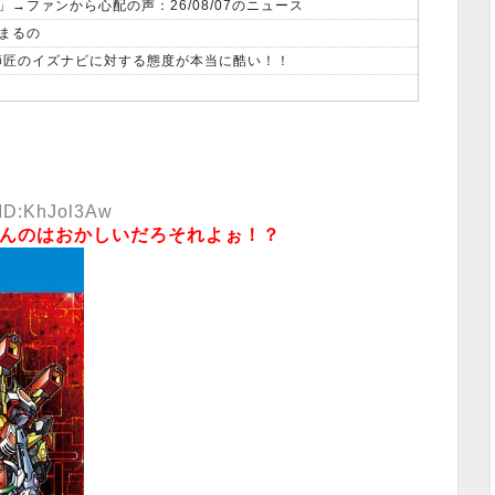
ファンから心配の声：26/08/07のニュース
まるの
、師匠のイズナビに対する態度が本当に酷い！！
 ID:KhJol3Aw
らんのはおかしいだろそれよぉ！？