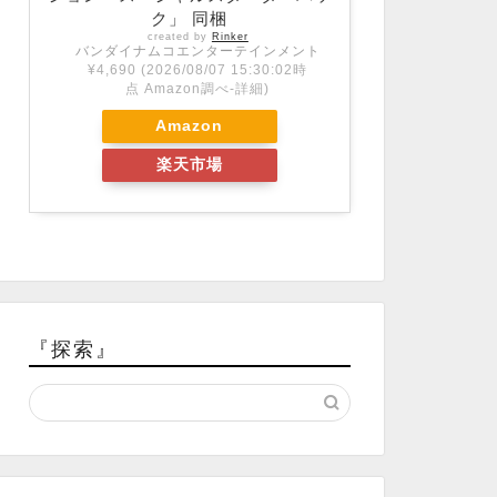
ク」 同梱
created by
Rinker
バンダイナムコエンターテインメント
¥4,690
(2026/08/07 15:30:02時
点 Amazon調べ-
詳細)
Amazon
楽天市場
『探索』