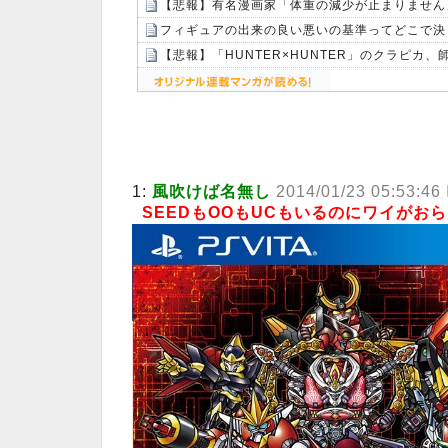
【悲報】有名漫画家「体重の減少が止まりません」→
フィギュアの出来の良い悪いの基準ってどこで決
【悲報】「HUNTER×HUNTER」のクラピカ
Powered by livedoor 相互RSS
1:
風吹けば名無し
2014/01/23 05:53:46
SEEDもOOもUCもいるのにワイがお