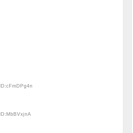
3 ID:cFmDPg4n
 ID:MbBVxjnA