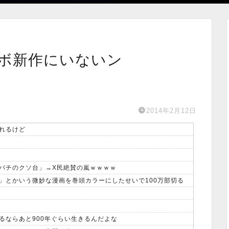
ロボ新作にいないン
2014年2月12日
れるけど
パチのクソ台」→X民絶賛の嵐ｗｗｗｗ
」とかいう微妙な漫画を巻頭カラーにしたせいで100万部切る
るならあと900年ぐらい生きるんだよな