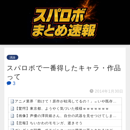
議論
スパロボで一番得したキャラ・作品
って
3
2014年1月30日
アニメ業界「助けて！原作が枯渇してるの！」←いや既存作品の2期やったら良いよね？
【驚愕】東京都、ようやく気づいた模様ｗｗｗｗｗｗｗ
【画像】声優の澤田姫さん、自分の武器を見せつけてしまうｗｗｗｗ
【悲報】ちいかわのモモンガ、逝きそう