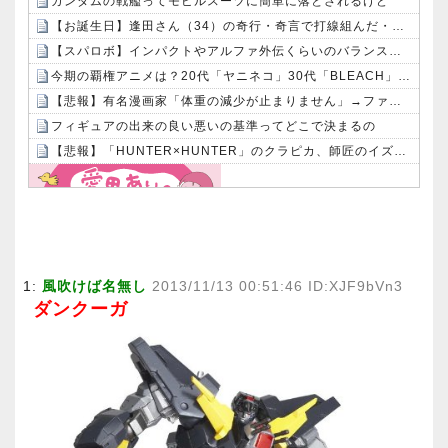
ガンダムの戦艦ってモビルスーツに簡単に落とされるけど
【お誕生日】逢田さん（34）の奇行・奇言で打線組んだ・・・
【スパロボ】インパクトやアルファ外伝くらいのバランス求む！！ → インパクトも最終的にはコアブースターで雑魚は一撃で倒せてたけどね
今期の覇権アニメは？20代「ヤニネコ」30代「BLEACH」40代「なのは」50代「攻殻機動隊」俺「はぁ...」
【悲報】有名漫画家「体重の減少が止まりません」→ファンから心配の声：26/08/07のニュース
フィギュアの出来の良い悪いの基準ってどこで決まるの
【悲報】「HUNTER×HUNTER」のクラピカ、師匠のイズナビに対する態度が本当に酷い！！
Powered by livedoor 相互RSS
1:
風吹けば名無し
2013/11/13 00:51:46 ID:XJF9bVn3
ダンクーガ