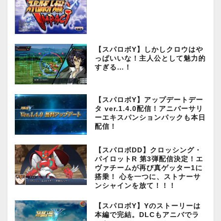
【スパロボY】しかしクロウはや
っぱいいな！主人公として魅力的
すぎる…！
【スパロボY】アップデートデー
タ ver.1.4.0配信！アニバーサリ
ーエキスパンションパックも本日
配信！
【スパロボDD】クロッシング・
パイロットR 第3弾配信決定！エ
ヴァチームが再び真ゲッター1に
搭乗！ 心を一つに、ストナーサ
ンシャインを放て！！！
【スパロボY】Yのストーリーは
本編で完結。DLCもアニバでラ