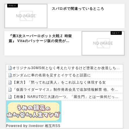
スパロボで間違っているところ
『第3次スーパーロボット大戦Ｚ 時獄
篇』 Vitaのパッケージ版の発売が...
オリジナル30MS何となく考えたりするけど塗装とか改造しちゃったら元の姿に戻せない！勿体無い！って日和る！！
ガンダムに車の名前を足すとイケてると話題に
【東方】「黙ってれば美人」をこれ以上なく体現する女
『仮面ライダーマイス』制作発表会見で追加情報解禁 他、今週の備忘録（2026/7/31～2026/8/6）
【画像】NARUTO三大謎の一つ、「羅生門」とは一体何だったのか！？
Powered by livedoor 相互RSS