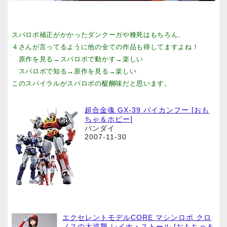
スパロボ補正がかかったダンクーガや種死はもちろん、
４さんが言ってるように他の全ての作品も得してますよね！
原作を見る→スパロボで動かす→楽しい
スパロボで知る→原作を見る→楽しい
このスパイラルがスパロボの醍醐味だと思います。
超合金魂 GX-39 バイカンフー [おも
ちゃ＆ホビー]
バンダイ
2007-11-30
エクセレントモデルCORE マシンロボ クロ
ノスの大逆襲 レイナ・ストール [おもちゃ＆