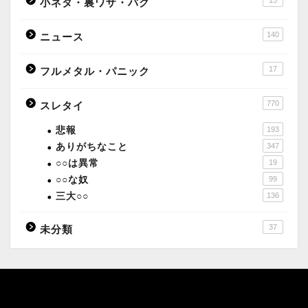
小ネタ・裏ワザ・バグ
140
ニュース
17
フルメタル・パニック
770
スレタイ
悲報
193
ありがちなこと
347
○○は異常
19
○○な奴
99
三大○○
136
37
未分類