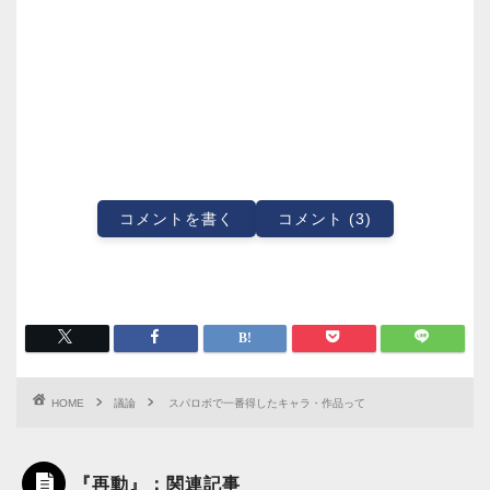
コメントを書く
コメント (3)
HOME
議論
スパロボで一番得したキャラ・作品って
『再動』：関連記事