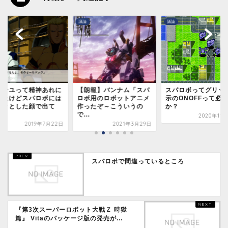
議論
議論
ミーユって精神あれに
【朗報】バンナム「スパ
スパロボってグリッ
ったけどスパロボには
ロボ用のロボットアニメ
示のONOFFって必
ロッとした顔で出て
作ったぞ～こういうの
か？
.
で...
2020年11
2019年7月22日
2021年3月29日
スパロボで間違っているところ
『第3次スーパーロボット大戦Ｚ 時獄
篇』 Vitaのパッケージ版の発売が...