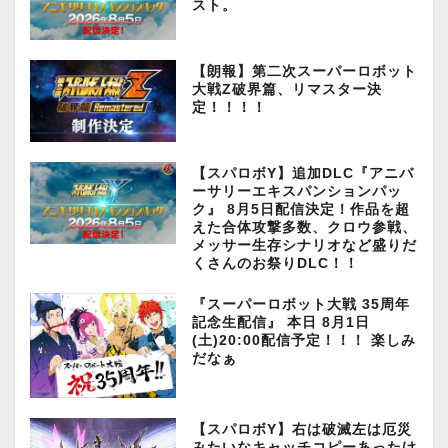
スト。
【朗報】第二次スーパーロボット
大戦Z破界篇、リマスター決
定！！！！
【スパロボY】追加DLC『アニバ
ーサリーエキスパンションパッ
ク』 8月5日配信決定！作品を超
えた合体攻撃多数、クロウ参戦、
メッサー生存シナリオなど盛りだ
くさんのお祭りDLC！！
『スーパーロボット大戦 35周年
記念生配信』 本日 8月1日
(土)20:00配信予定！！！ 楽しみ
だなぁ
【スパロボY】右は破滅左は厄災
みたいなキャッチコピーあったけ