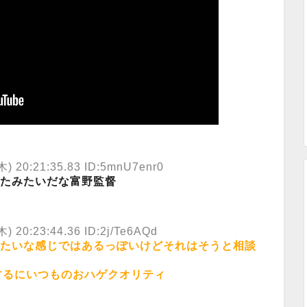
木) 20:21:35.83 ID:5mnU7enr0
たみたいだな富野監督
木) 20:23:44.36 ID:2j/Te6AQd
たいな感じではあるっぽいけどそれはそうと相談
するにいつものおハゲクオリティ