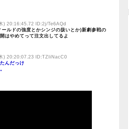
木) 20:16:45.72 ID:2j/Te6AQd
ィールドの強度とかシンジの扱いとか)新劇参戦の
開はやめてって注文出してるよ
木) 20:20:07.23 ID:TZIiNacC0
たんだっけ
。