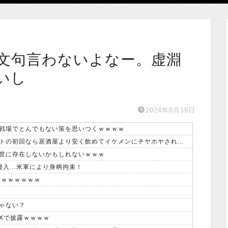
文句言わないよなー。虚淵
いし
2024年8月19日
戦場でとんでもない策を思いつくｗｗｗｗ
【画像】みい山作者「居酒屋行く奴はバカ。ホストの初回なら居酒屋より安く飲めてイケメンにチヤホヤされる」
世に存在しないかもしれないｗｗｗ
侵入…米軍により身柄拘束！
果ｗｗｗｗｗｗ
ゃない？
Xで披露ｗｗｗｗ