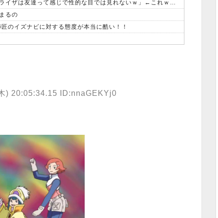
【画像】オタク「実際にプレイしたらわかるけどライザは友達って感じで性的な目では見れないｗ」←これｗｗｗｗ：26/08/06のニュース
まるの
、師匠のイズナビに対する態度が本当に酷い！！
木) 20:05:34.15 ID:nnaGEKYj0