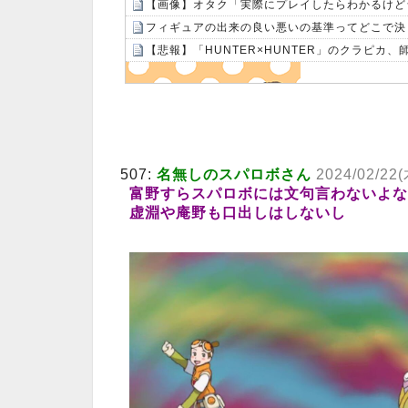
フィギュアの出来の良い悪いの基準ってどこで決
【悲報】「HUNTER×HUNTER」のクラピカ
Powered by livedoor 相互RSS
507:
名無しのスパロボさん
2024/02/22(
富野すらスパロボには文句言わないよな
虚淵や庵野も口出しはしないし