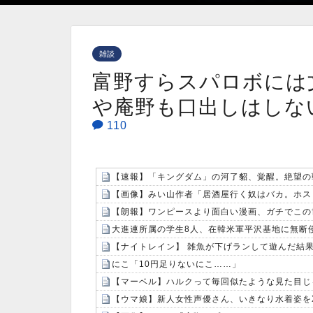
雑談
富野すらスパロボには
や庵野も口出しはしな
110
【速報】「キングダム」の河了貂、覚醒。絶望の
【朗報】ワンピースより面白い漫画、ガチでこの
大進連所属の学生8人、在韓米軍平沢基地に無断
【ナイトレイン】 雑魚が下げランして遊んだ結
にこ「10円足りないにこ……」
【マーベル】ハルクって毎回似たような見た目じ
【ウマ娘】新人女性声優さん、いきなり水着姿を