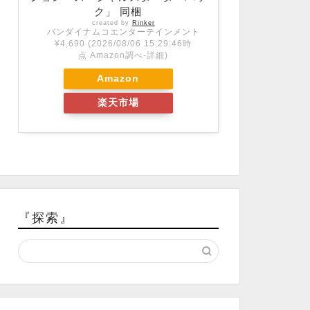
ク」 同梱
created by
Rinker
バンダイナムコエンターテインメント
¥4,690
(2026/08/06 15:29:46時
点 Amazon調べ-
詳細)
Amazon
楽天市場
『探索』