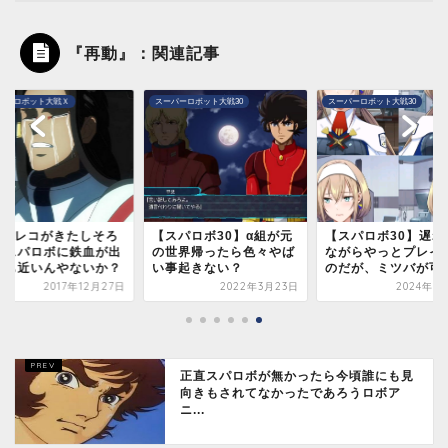
『再動』：関連記事
パーロボット大戦30
スーパーロボット大戦30
ガンダム
スパロボ30】α組が元
【スパロボ30】遅ればせ
【ライジングフリー
世界帰ったら色々やば
ながらやっとプレイした
ム】劇場版『機動戦
事起きない？
のだが、ミツバが可愛...
ンダムSEED FREE..
2022年3月23日
2024年10月5日
2023年1
正直スパロボが無かったら今頃誰にも見
向きもされてなかったであろうロボア
ニ...