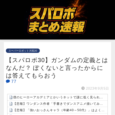
スーパーロボット大戦30
【スパロボ30】ガンダムの定義とは
なんだ？ ぽくないと言ったからに
は答えてもらおう
77
2023年9月5日
僕のヒーローアカデミアとかいうネットで謎に低く見られがちな漫画wwwwwwwwwwwwwwwwwwww
【悲報】ワンダンス作者「手書きでダンスアニメ描いてみました」←アニメの当てつけにしか見えないと話題に
【悲報】「強いおっさんキャラ（年齢40～50代）」はよくいるけど「強いおばさん」はいない…