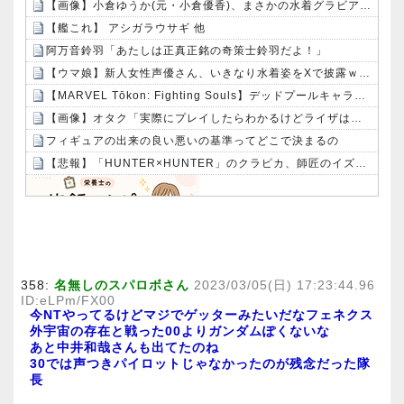
【画像】小倉ゆうか(元・小倉優香)、まさかの水着グラビア復帰ｗｗｗｗｗ
【艦これ】 アシガラウサギ 他
阿万音鈴羽「あたしは正真正銘の奇策士鈴羽だよ！」
【ウマ娘】新人女性声優さん、いきなり水着姿をXで披露ｗｗｗｗ
【MARVEL Tōkon: Fighting Souls】デッドプールキャラクターガイド公開！！どこかで見たことのあるネタが…
【画像】オタク「実際にプレイしたらわかるけどライザは友達って感じで性的な目では見れないｗ」←これｗｗｗｗ：26/08/06のニュース
フィギュアの出来の良い悪いの基準ってどこで決まるの
【悲報】「HUNTER×HUNTER」のクラピカ、師匠のイズナビに対する態度が本当に酷い！！
Powered by livedoor 相互RSS
358:
名無しのスパロボさん
2023/03/05(日) 17:23:44.96
ID:eLPm/FX00
今NTやってるけどマジでゲッターみたいだなフェネクス
外宇宙の存在と戦った00よりガンダムぽくないな
あと中井和哉さんも出てたのね
30では声つきパイロットじゃなかったのが残念だった隊
長