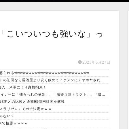
「こいついつも強いな」っ
2023年6月27日
るwwwwwwwwwwwwwwwwwwwwwwwwww
【画像】みい山作者「居酒屋行く奴はバカ。ホストの初回なら居酒屋より安く飲めてイケメンにチヤホヤされる」
侵入…米軍により身柄拘束！
【遊戯王ラッシュデュエル情報】 君臨のヘッドライナーに「捕らわれの竜姫」、「魔導兵器トラクト」、「魔導兵騎ゼノ・ワン」、「救惺招集」が新規収録決定！
去3期との比較と通期95億円計画を解説
スラリゼロ」でガチ決定ｗｗｗ
ゃない？
Xで披露ｗｗｗｗ