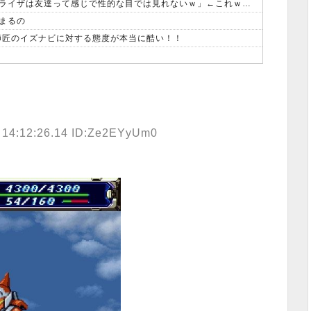
【画像】オタク「実際にプレイしたらわかるけどライザは友達って感じで性的な目では見れないｗ」←これｗｗｗｗ：26/08/06のニュース
まるの
、師匠のイズナビに対する態度が本当に酷い！！
 14:12:26.14 ID:Ze2EYyUm0