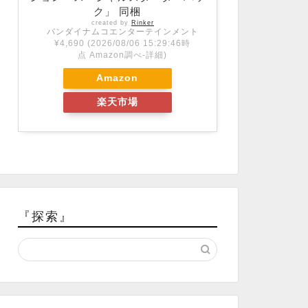
ク」 同梱
created by
Rinker
バンダイナムコエンターテインメント
¥4,690
(2026/08/06 15:29:46時
点 Amazon調べ-
詳細)
Amazon
楽天市場
『探索』