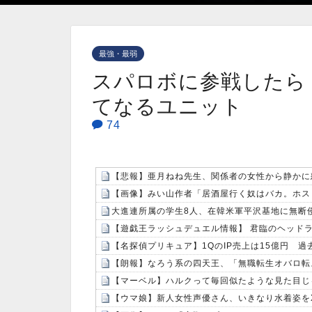
最強・最弱
スパロボに参戦したら
てなるユニット
74
【悲報】亜月ねね先生、関係者の女性から静かに怒られ
大進連所属の学生8人、在韓米軍平沢基地に無断
【名探偵プリキュア】1QのIP売上は15億円 過
【朗報】なろう系の四天王、「無職転生オバロ転
【マーベル】ハルクって毎回似たような見た目じ
【ウマ娘】新人女性声優さん、いきなり水着姿を