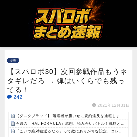
参戦
【スパロボ30】次回参戦作品もうネ
タギレだろ → 弾はいくらでも残っ
てる！
242
2021年12月31日
【ダスクブラッド】 落選者が腹いせに規約違反を通報しまくるという風潮
今週の「HAL FORMULA」感想、読み合いバトル！戦略と戦略がぶつかる駆け引き突入へ！【9話】
「こいつ絶対寝返るだろ」って敵にありがちな設定、コレしかないｗｗｗｗ