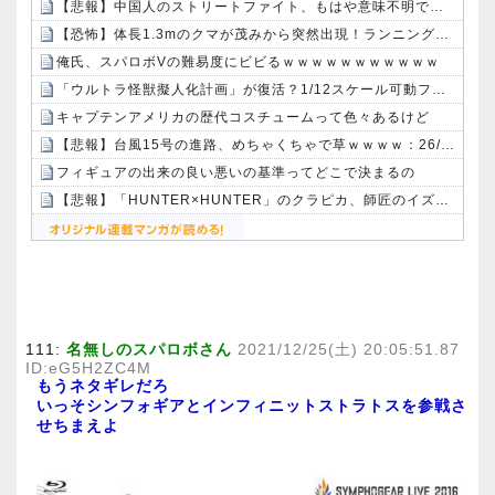
【悲報】中国人のストリートファイト、もはや意味不明で草ｗｗｗｗ
【恐怖】体長1.3mのクマが茂みから突然出現！ランニング中の男性をガチで襲撃した結果・・・
俺氏、スパロボVの難易度にビビるｗｗｗｗｗｗｗｗｗｗｗ
「ウルトラ怪獣擬人化計画」が復活？1/12スケール可動フィギュア発売決定！
キャプテンアメリカの歴代コスチュームって色々あるけど
【悲報】台風15号の進路、めちゃくちゃで草ｗｗｗｗ：26/08/10のニュース
フィギュアの出来の良い悪いの基準ってどこで決まるの
【悲報】「HUNTER×HUNTER」のクラピカ、師匠のイズナビに対する態度が本当に酷い！！
Powered by livedoor 相互RSS
111:
名無しのスパロボさん
2021/12/25(土) 20:05:51.87
ID:eG5H2ZC4M
もうネタギレだろ
いっそシンフォギアとインフィニットストラトスを参戦さ
せちまえよ