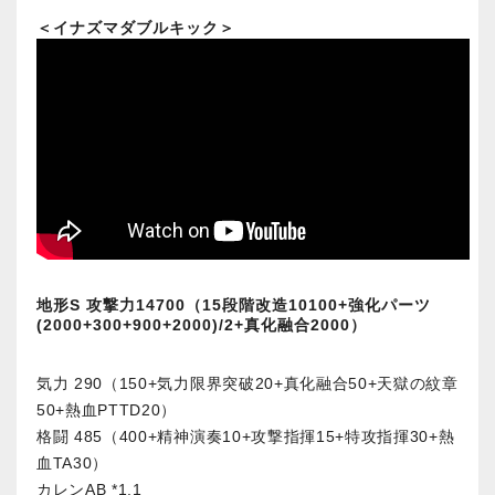
＜イナズマダブルキック＞
地形S 攻撃力14700（15段階改造10100+強化パーツ
(2000+300+900+2000)/2+真化融合2000）
気力 290（150+気力限界突破20+真化融合50+天獄の紋章
50+熱血PTTD20）
格闘 485（400+精神演奏10+攻撃指揮15+特攻指揮30+熱
血TA30）
カレンAB *1.1