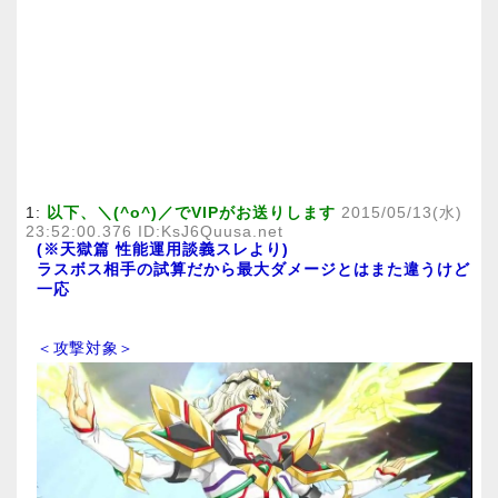
1:
以下、＼(^o^)／でVIPがお送りします
2015/05/13(水)
23:52:00.376 ID:KsJ6Quusa.net
(※天獄篇 性能運用談義スレより)
ラスボス相手の試算だから最大ダメージとはまた違うけど
一応
＜攻撃対象＞