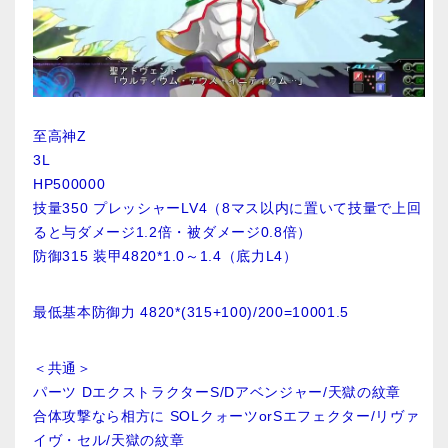
至高神Z
3L
HP500000
技量350 プレッシャーLV4（8マス以内に置いて技量で上回
ると与ダメージ1.2倍・被ダメージ0.8倍）
防御315 装甲4820*1.0～1.4（底力L4）
最低基本防御力 4820*(315+100)/200=10001.5
＜共通＞
パーツ DエクストラクターS/Dアベンジャー/天獄の紋章
合体攻撃なら相方に SOLクォーツorSエフェクター/リヴァ
イヴ・セル/天獄の紋章