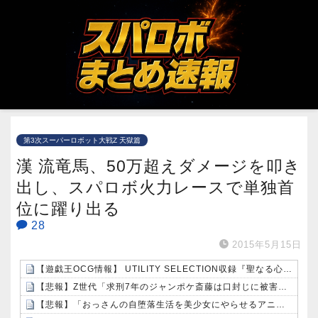
第3次スーパーロボット大戦Z 天獄篇
漢 流竜馬、50万超えダメージを叩き
出し、スパロボ火力レースで単独首
位に躍り出る
28
2015年5月15日
【遊戯王OCG情報】 UTILITY SELECTION収録『聖なる心のバリア －マインドフォース－』実物画像
【悲報】Z世代「求刑7年のジャンポケ斎藤は口封じに被害者殺した方が量刑軽かっただろ」←1万いいね
【悲報】「おっさんの自堕落生活を美少女にやらせるアニメ」、増えすぎてフェミにバレるｗｗｗｗ