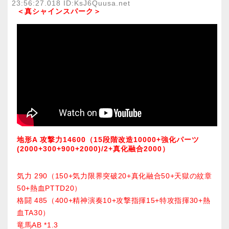
23:56:27.018 ID:KsJ6Quusa.net
＜真シャインスパーク＞
地形A 攻撃力14600（15段階改造10000+強化パーツ
(2000+300+900+2000)/2+真化融合2000）
気力 290（150+気力限界突破20+真化融合50+天獄の紋章
50+熱血PTTD20）
格闘 485（400+精神演奏10+攻撃指揮15+特攻指揮30+熱
血TA30）
竜馬AB *1.3