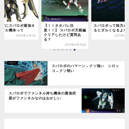
まだにスパロボ最強オ
【！！ネタバレ注
スパロボって味方が
ジナル機体って
意！！】 スパロボ天獄編
るとダルくなるよな
クリアしたけど質問あ
2020年2月1日
2015年4
る？
2015年4月16日
スパロボのハマーン←クソ強い シロッ
コ←クソ弱い
スパロボでファンネル持ち機体の最強武
器がファンネルなのはおかしい