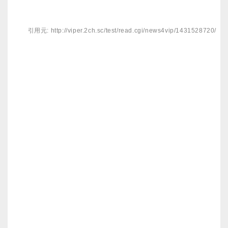
引用元: http://viper.2ch.sc/test/read.cgi/news4vip/1431528720/