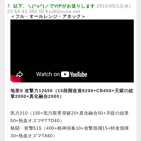
7:
以下、＼(^o^)／でVIPがお送りします
2015/05/13(水)
23:54:43.392 ID:KsJ6Quusa.net
＜フル・オールレンジ・アタック＞
地形S 攻撃力12650（15段階改造8200+CB450+天獄の紋
章2000+真化融合2000）
気力310（150+気力限界突破20+真化融合50+天獄の紋章
50+熱血オズマPTTD40）
格闘・射撃515（400+精神演奏10+攻撃指揮15+特攻指揮
30+熱血オズマTA60）