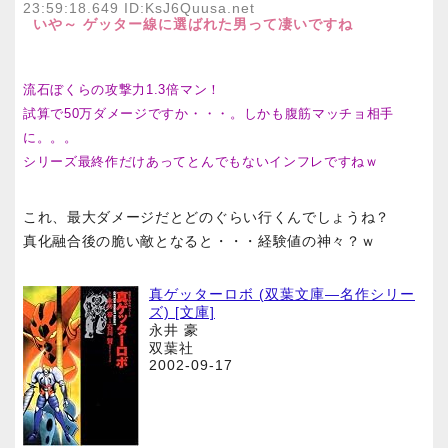
23:59:18.649 ID:KsJ6Quusa.net
いや～ ゲッター線に選ばれた男って凄いですね
流石ぼくらの攻撃力1.3倍マン！
試算で50万ダメージですか・・・。しかも腹筋マッチョ相手
に。。。
シリーズ最終作だけあってとんでもないインフレですねｗ
これ、最大ダメージだとどのぐらい行くんでしょうね？
真化融合後の脆い敵となると・・・経験値の神々？ｗ
真ゲッターロボ (双葉文庫―名作シリー
ズ) [文庫]
永井 豪
双葉社
2002-09-17