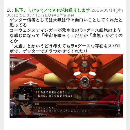
18:
以下、＼(^o^)／でVIPがお送りします
2015/05/14(木)
00:12:51.857 ID:YEQsASYfa.net
ゲッター信者としては天獄は中々面白いことしてくれたと
思ってる
コーウェンスティンガーが元ネタのラ=グース細胞のよう
な感じになって「宇宙を喰らう」だとか「虚無」がどうの
とか
「太虚」とかいうどう考えてもラ=グースな存在をスパロ
ボで、ゲッターでチラつかせてくれたり