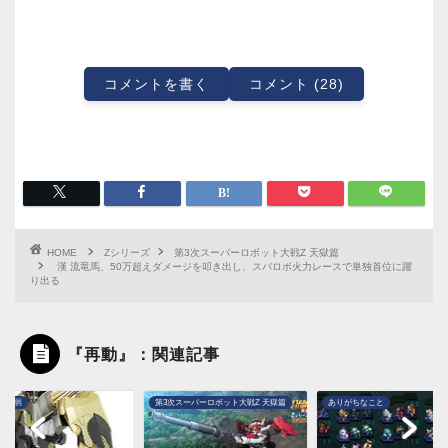
コメントを書く
コメント (28)
HOME
Zシリーズ
第3次スーパーロボット大戦Z 天獄篇
漢 流竜馬、50万超えダメージを叩き出し、スパロボ火力レースで単独首位に躍
り出る
『再動』：関連記事
・最弱
第3次スーパーロボット大戦Z 天獄篇
ありがちなこと