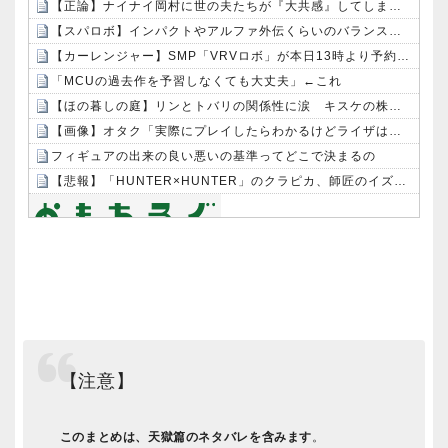
【正論】ナイナイ岡村に世の夫たちが『大共感』してしまうｗｗｗｗｗｗｗｗ
【スパロボ】インパクトやアルファ外伝くらいのバランス求む！！ → インパクトも最終的にはコアブースターで雑魚は一撃で倒せてたけどね
【カーレンジャー】SMP「VRVロボ」が本日13時より予約受付開始！！プレミアムバンダイ限定で登場！！
「MCUの過去作を予習しなくても大丈夫」←これ
【ほの暮しの庭】リンとトバリの関係性に涙 キスケの株も急上昇
【画像】オタク「実際にプレイしたらわかるけどライザは友達って感じで性的な目では見れないｗ」←これｗｗｗｗ：26/08/06のニュース
フィギュアの出来の良い悪いの基準ってどこで決まるの
【悲報】「HUNTER×HUNTER」のクラピカ、師匠のイズナビに対する態度が本当に酷い！！
Powered by livedoor 相互RSS
【注意】
このまとめは、天獄篇のネタバレを含みます
。