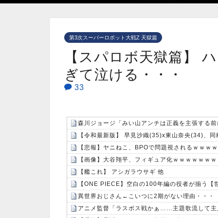
第3次スーパーロボット大戦Z 天獄篇
【スパロボ天獄篇】 
ぎて泣ける・・・
33
森川ジョージ「みい山アンチは正義を主張する前
【令和最新版】 早見沙織(35)x東山奈央(34)
【悲報】ヤニねこ、BPOで問題視されるｗｗｗｗ
【画像】大谷翔平、フィギュア化ｗｗｗｗｗｗｗ
【艦これ】 アシガラウサギ 他
【ONE PIECE】空白の100年編の役者が揃う
異世界おじさん←こいつに2期がない理由・・・
アニメ監督「ラスボス戦かぁ……主題歌流して主