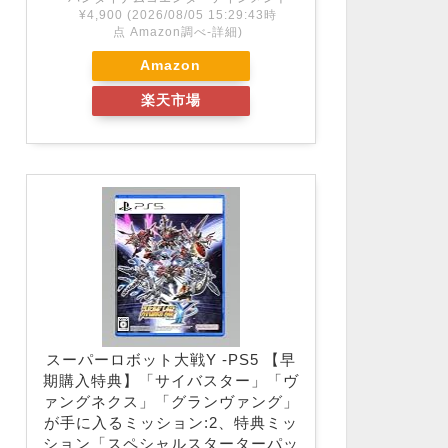
¥4,900
(2026/08/05 15:29:43時
点 Amazon調べ-
詳細)
Amazon
楽天市場
スーパーロボット大戦Y -PS5 【早
期購入特典】「サイバスター」「ヴ
ァングネクス」「グランヴァング」
が手に入るミッション:2、特典ミッ
ション「スペシャルスターターパッ