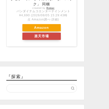
ク」 同梱
created by
Rinker
バンダイナムコエンターテインメント
¥4,690
(2026/08/05 15:29:43時
点 Amazon調べ-
詳細)
Amazon
楽天市場
『探索』