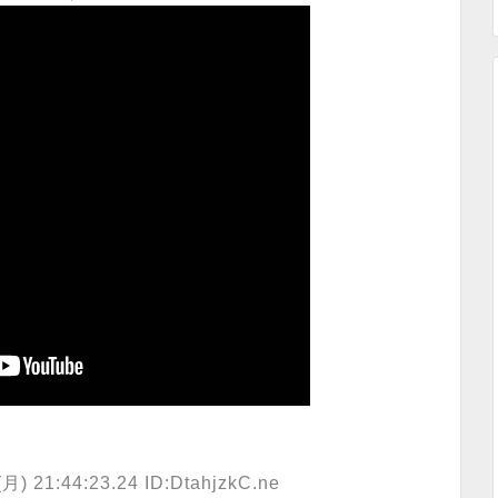
 21:44:23.24 ID:DtahjzkC.ne