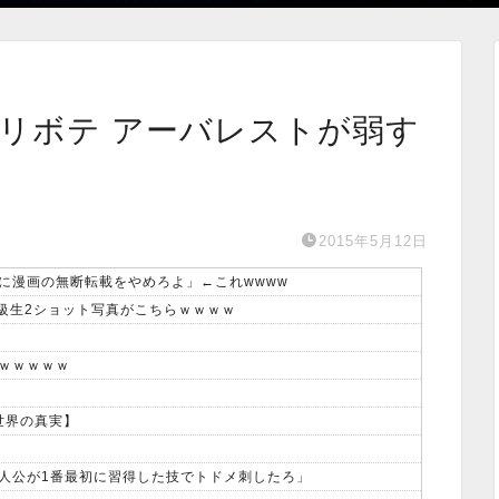
ハリボテ アーバレストが弱す
2015年5月12日
に漫画の無断転載をやめろよ」←これwwww
、同級生2ショット写真がこちらｗｗｗｗ
ｗｗｗｗｗ
【世界の真実】
人公が1番最初に習得した技でトドメ刺したろ」