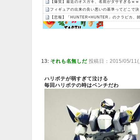
【爆笑】最近のオスガキ、名前がダサすぎるｗｗｗｗ
フィギュアの出来の良い悪いの基準ってどこで決
【悲報】「HUNTER×HUNTER」のクラピカ
Powered by livedoor 相互RSS
13:
それも名無しだ
投稿日：2015/05/11(月)
ハリボテが弱すぎて泣ける
毎回ハリボテの時はベンチだわ