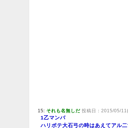
15:
それも名無しだ
投稿日：2015/05/11(月)
1乙マンバ
ハリボテ大石弓の時はあえてアル二