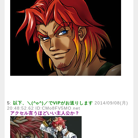
5:
以下、＼(^o^)／でVIPがお送りします
2014/09/08(月)
20:48:52.62 ID:CMo8FV5MO.net
アクセル言うほどいい主人公か？