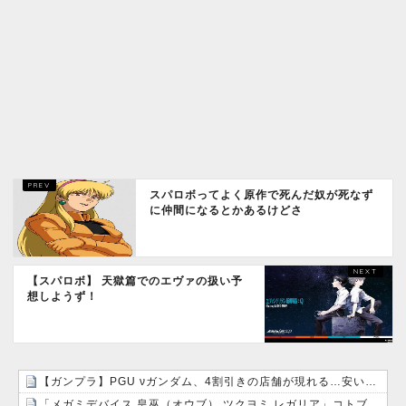
スパロボってよく原作で死んだ奴が死なず
に仲間になるとかあるけどさ
【スパロボ】 天獄篇でのエヴァの扱い予
想しようず！
【ガンプラ】PGU νガンダム、4割引きの店舗が現れる…安いけど置く場所が…
「メガミデバイス 皇巫（オウブ） ツクヨミ レガリア」コトブキヤデビュー…