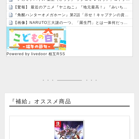
【驚報】 最近のアニメ『ヤニねこ』『地元最高！』『みいちゃんと山田さん』『ドカ食いダイスキ！ もちづきさん』
『角醒ハンターオメガホーン』第2話「示せ！キャプテンの資格！」感想・実況まとめ
【画像】NARUTO三大謎の一つ、「羅生門」とは一体何だったのか！？
Powered by livedoor 相互RSS
『補給』オススメ商品