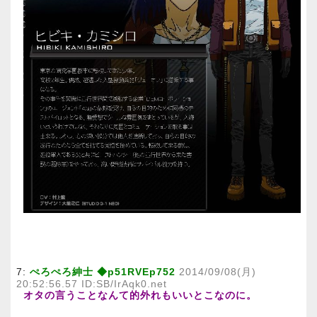
7:
ぺろぺろ紳士 ◆p51RVEp752
2014/09/08(月)
20:52:56.57 ID:SB/IrAqk0.net
オタの言うことなんて的外れもいいとこなのに。