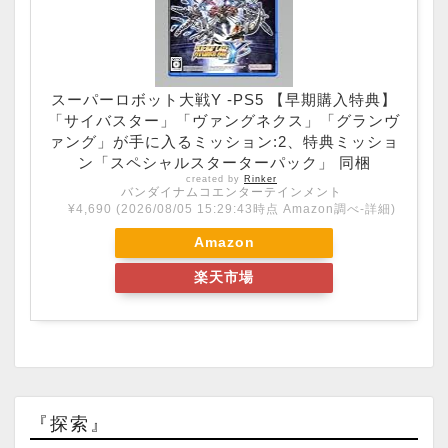
スーパーロボット大戦Y -PS5 【早期購入特典】
「サイバスター」「ヴァングネクス」「グランヴ
ァング」が手に入るミッション:2、特典ミッショ
ン「スペシャルスターターパック」 同梱
created by
Rinker
バンダイナムコエンターテインメント
¥4,690
(2026/08/05 15:29:43時点 Amazon調べ-
詳細)
Amazon
楽天市場
『探索』