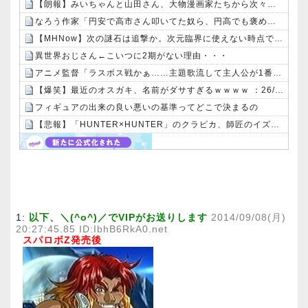
【朗報】みいちゃんと山田さん、大物漫画家たちから次々と絶賛されるｗｗｗｗ
なろう作家「円安で高市さん叩いてた奴ら、円高でも褒めないのでポジショントーク確定ｗｗｗ」
【MHNow】次の謎石は追撃か。次元臨界に使えない時点で闘気活性以下のスキルだわ
異世界おじさん←こいつに2期がない理由・・・
アニメ監督「ラスボス戦かぁ……主題歌流して主人公が1番最初に習得した技でトドメ刺したろ」
【爆笑】最近のオスガキ、名前がダサすぎるｗｗｗｗ ：26/08/05のニュース
フィギュアの出来の良い悪いの基準ってどこで決まるの
【悲報】「HUNTER×HUNTER」のクラピカ、師匠のイズナビに対する態度が本当に酷い！！
Powered by livedoor 相互RSS
1:
以下、＼(^o^)／でVIPがお送りします
2014/09/08(月)
20:27:45.85 ID:IbhB6RkA0.net
スパロボZ発売後