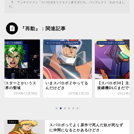
アンチイケメン「スパロボオリイケメン多すぎだろ」バンプレスト「わかりまし
た」
『再動』：関連記事
パーロボット大戦Z/ZSPD
スーパーロボット大戦30
スーパーロボット大戦30
まスパロボＺやってる
【スパロボ30】主人公機
【スパロボ30】みん
だけどさ
後継機DLCまだですか？
主人公どっちで始め
よ？？
2015年2月2日
2022年6月28日
2021年8
スパロボってよく原作で死んだ奴が死なず
に仲間になるとかあるけどさ