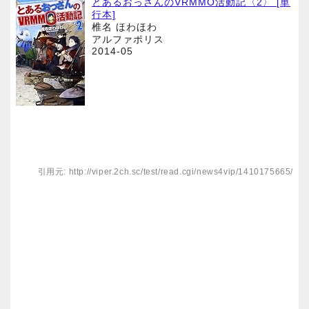
とあるおっさんのVRMMO活動記〈2〉 [単
行本]
椎名 ほわほわ
アルファポリス
2014-05
引用元: http://viper.2ch.sc/test/read.cgi/news4vip/1410175665/