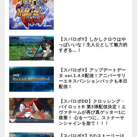
【スパロボY】しかしクロウはや
っぱいいな！主人公として魅力的
すぎる…！
【スパロボY】アップデートデー
タ ver.1.4.0配信！アニバーサリ
ーエキスパンションパックも本日
配信！
【スパロボDD】クロッシング・
パイロットR 第3弾配信決定！エ
ヴァチームが再び真ゲッター1に
搭乗！ 心を一つに、ストナーサ
ンシャインを放て！！！
【スパロボY】Yのストーリーは