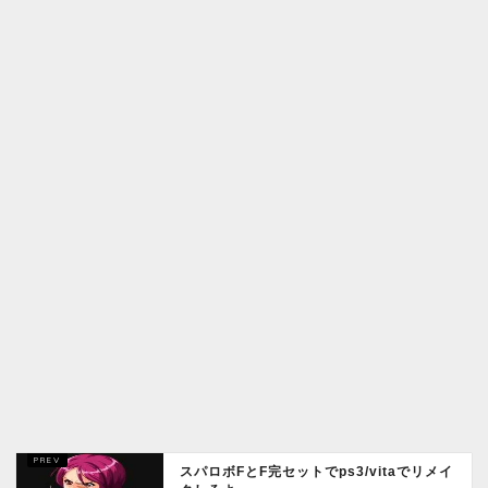
スパロボFとF完セットでps3/vitaでリメイ