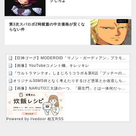
クしろよ
第3次スパロボZ時獄篇の中古価格が安くな
らない件
【巨神ゴーグ】MODEROID「マノン・ガーディアン」プラモデル【予約開始】
【画像】YouTubeコメント欄、キレッキレ
『ウルトラマンテオ』しまじろうコラボ＆第6話「プッチーのお引っ越し」感想・実況まとめ
オリジナル30MS何となく考えたりするけど塗装とか改造しちゃったら元の姿に戻せない！勿体無い！って日和る！！
【画像】NARUTO三大謎の一つ、「羅生門」とは一体何だったのか！？
Powered by livedoor 相互RSS