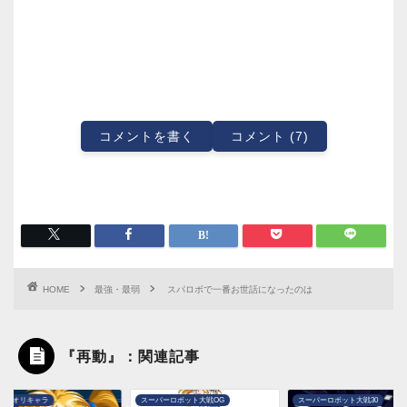
コメントを書く
コメント (7)
HOME
最強・最弱
スパロボで一番お世話になったのは
『再動』：関連記事
パーロボット大戦OG
スーパーロボット大戦30
スーパーロボット大戦T