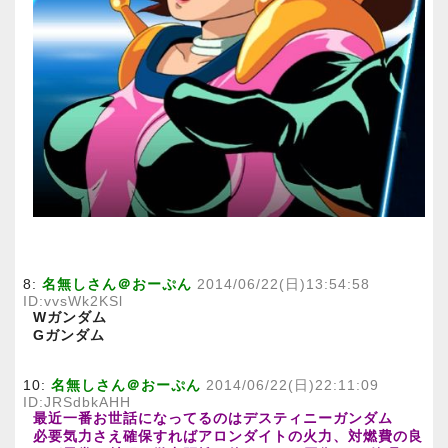
8:
名無しさん＠おーぷん
2014/06/22(日)13:54:58
ID:vvsWk2KSl
Wガンダム
Gガンダム
10:
名無しさん＠おーぷん
2014/06/22(日)22:11:09
ID:JRSdbkAHH
最近一番お世話になってるのはデスティニーガンダム
必要気力さえ確保すればアロンダイトの火力、対燃費の良