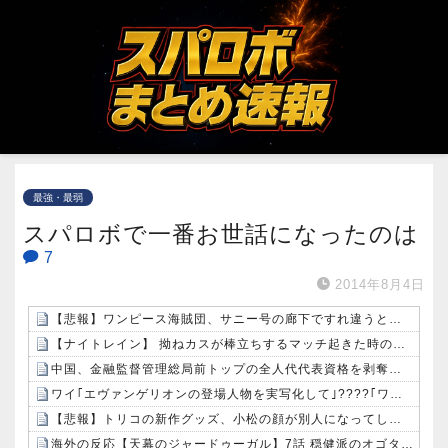
最強・最弱
スパロボで一番お世話になったのは
7
2014年8月4日
【悲報】ワンピース海賊団、サニー号の廊下ですれ違うときにガチで気まずそうｗｗｗｗ
【ナイトレイン】 拗ねカスが棒立ちするマッチ起きた時の対処法
中国、金融監督管理総局前トップの全人代代表資格を剥奪…重大な規律違反で！
ワイ｢エヴァンゲリオンの登場人物を実写化して｣????｢ワカリマシタ｣
【悲報】トリコの新作グッズ、小松の顔が別人になってしまうｗｗｗｗ
海外の反応【天幕のジャードゥーガル】7話 穏健派のオゴタイと武闘派のトルイ…面白い対比だ