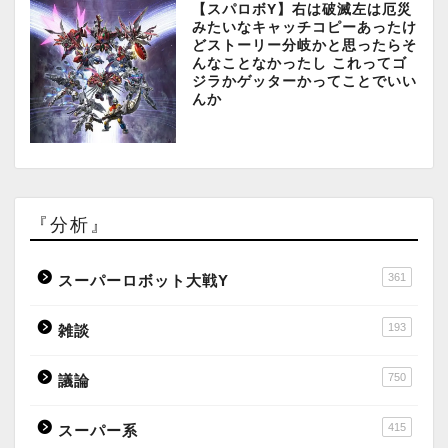
【スパロボY】右は破滅左は厄災
みたいなキャッチコピーあったけ
どストーリー分岐かと思ったらそ
んなことなかったし これってゴ
ジラかゲッターかってことでいい
んか
『分析』
361
スーパーロボット大戦Y
193
雑談
750
議論
415
スーパー系