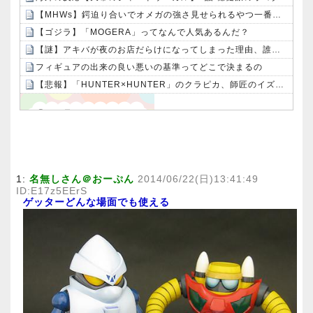
【MHWs】鍔迫り合いでオメガの強さ見せられるやつ一番すき
【ゴジラ】「MOGERA」ってなんで人気あるんだ？
【謎】アキバが夜のお店だらけになってしまった理由、誰にも分からないｗｗｗｗ：26/08/08のニュース
フィギュアの出来の良い悪いの基準ってどこで決まるの
【悲報】「HUNTER×HUNTER」のクラピカ、師匠のイズナビに対する態度が本当に酷い！！
Powered by livedoor 相互RSS
1:
名無しさん＠おーぷん
2014/06/22(日)13:41:49
ID:E17z5EErS
ゲッターどんな場面でも使える