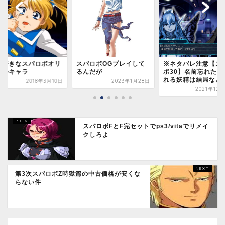
パロボOGプレイして
※ネタバレ注意【スパロ
【スパロボT】改め
んだが
ボ30】名前忘れたPPく
ったけど気力MAXの
れる妖精は結局なんな...
ガイガー固すぎて笑う.
2023年1月28日
2021年12月28日
2019年8
スパロボFとF完セットでps3/vitaでリメイ
クしろよ
第3次スパロボZ時獄篇の中古価格が安くな
らない件