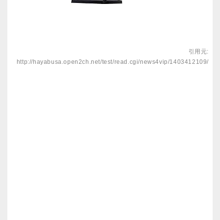
引用元:
http://hayabusa.open2ch.net/test/read.cgi/news4vip/1403412109/