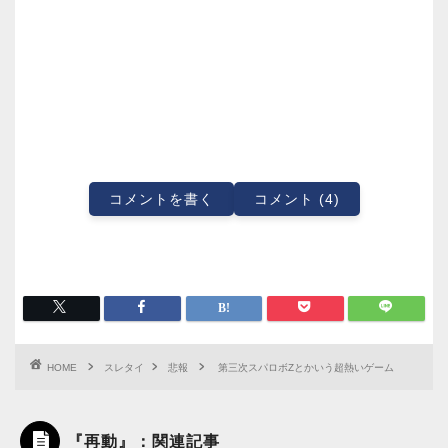
コメントを書く
コメント (4)
HOME
スレタイ
悲報
第三次スパロボZとかいう超熱いゲーム
『再動』：関連記事