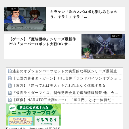
キラケン「次のスパロボも楽しみじゃの
う、キラ！」キラ「…」
【ゲーム】『魔装機神』シリーズ最新作
PS3『スーパーロボット大戦OG サ...
過去のオプションパーツセットの実質的な再販シリーズ展開止まるの早すぎない？
【伝説の勇者ダ・ガーン】THE合体「ランドバイソンオプションセット」完成品トイ【予約開始】
【東方】「黙ってれば美人」をこれ以上なく体現する女
『仮面ライダーマイス』制作発表会見で追加情報解禁 他、今週の備忘録（2026/7/31～2026/8/6）
【画像】NARUTO三大謎の一つ、「羅生門」とは一体何だったのか！？
Powered by livedoor 相互RSS