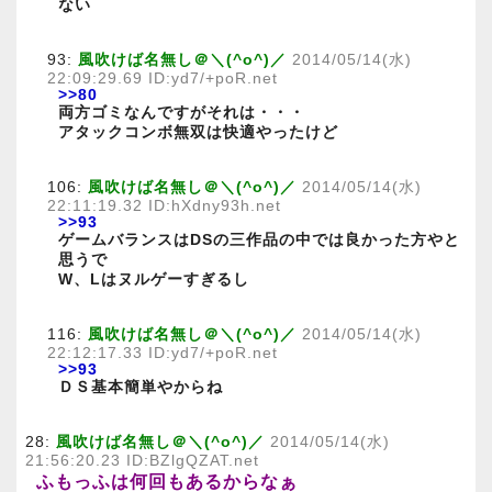
ない
93:
風吹けば名無し＠＼(^o^)／
2014/05/14(水)
22:09:29.69 ID:yd7/+poR.net
>>80
両方ゴミなんですがそれは・・・
アタックコンボ無双は快適やったけど
106:
風吹けば名無し＠＼(^o^)／
2014/05/14(水)
22:11:19.32 ID:hXdny93h.net
>>93
ゲームバランスはDSの三作品の中では良かった方やと
思うで
W、Lはヌルゲーすぎるし
116:
風吹けば名無し＠＼(^o^)／
2014/05/14(水)
22:12:17.33 ID:yd7/+poR.net
>>93
ＤＳ基本簡単やからね
28:
風吹けば名無し＠＼(^o^)／
2014/05/14(水)
21:56:20.23 ID:BZlgQZAT.net
ふもっふは何回もあるからなぁ