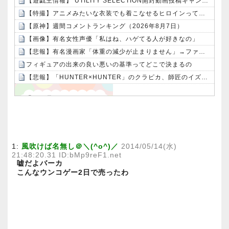
【遊戯王情報】 UTILITY SELECTION開封動画投稿キャンペーン！
【特撮】アニメみたいな衣装でも着こなせるヒロインって凄くない？
【原神】週間コメントランキング（2026年8月7日）
【画像】有名女性声優「私はね、ハゲてる人が好きなの」
【悲報】有名漫画家「体重の減少が止まりません」→ファンから心配の声：26/08/07のニュース
フィギュアの出来の良い悪いの基準ってどこで決まるの
【悲報】「HUNTER×HUNTER」のクラピカ、師匠のイズナビに対する態度が本当に酷い！！
Powered by livedoor 相互RSS
1:
風吹けば名無し＠＼(^o^)／
2014/05/14(水)
21:48:20.31 ID:bMp9reF1.net
嘘だよバーカ
こんなウンコゲー2日で売ったわ