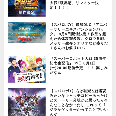
大戦Z破界篇、リマスター決
定！！！！
【スパロボY】追加DLC『アニバ
ーサリーエキスパンションパッ
ク』 8月5日配信決定！作品を超
えた合体攻撃多数、クロウ参戦、
メッサー生存シナリオなど盛りだ
くさんのお祭りDLC！！
『スーパーロボット大戦 35周年
記念生配信』 本日 8月1日
(土)20:00配信予定！！！ 楽しみ
だなぁ
【スパロボY】右は破滅左は厄災
みたいなキャッチコピーあったけ
どストーリー分岐かと思ったらそ
んなことなかったし これってゴ
ジラかゲッターかってことでいい
んか