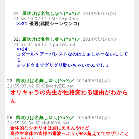
24:
風吹けば名無し@＼(^o^)／
2014/05/14(水)
21:55:19.07 ID:TMF7HpjJ.net
>>21
優遇(戦闘シーンウンコ)
32:
風吹けば名無し＠＼(^o^)／
2014/05/14(水)
21:57:34.56 ID:rlqhi6YA.net
>>24
コダール＞アーバレストなのはまぁしゃーないにして
も
シャドウまでグリグリ動いちゃいかんでしょ
23:
風吹けば名無し＠＼(^o^)／
2014/05/14(水)
21:55:05.42 ID:GjMc4yZE.net
オリキャラの先生が性格変わる理由がわから
ん
25:
風吹けば名無し＠＼(^o^)／
2014/05/14(水)
21:55:56.54 ID:rlqhi6YA.net
全体的なシナリオは別にええんやけど
高位生命体の皆様の電波っぷりがMX超えててウザいこと