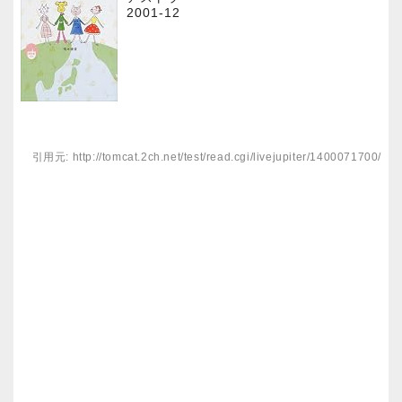
2001-12
引用元: http://tomcat.2ch.net/test/read.cgi/livejupiter/1400071700/