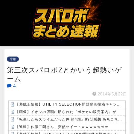
悲報
第三次スパロボZとかいう超熱いゲ
ーム
4
2014年5月22日
【遊戯王情報】UTILITY SELECTION開封動画投稿キャンペーン！
【画像】イオンの店頭に貼られた『ポケカの販売案内』が強気すぎると話題にｗｗｗｗ
『転生したらスライムだった件 第4期』89話感想 あちこちでバトルと思惑が重なり合ってる
【速報】佐藤二朗さん、突然ツイートｗｗｗｗｗｗｗ