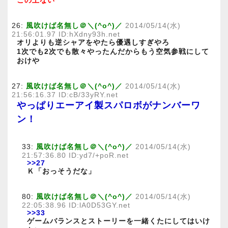
この上ない
26:
風吹けば名無し＠＼(^o^)／
2014/05/14(水)
21:56:01.97 ID:hXdny93h.net
オリよりも逆シャアをやたら優遇しすぎやろ
1次でも2次でも散々やったんだからもう空気参戦にして
おけや
27:
風吹けば名無し＠＼(^o^)／
2014/05/14(水)
21:56:16.37 ID:cB/33yRY.net
やっぱりエーアイ製スパロボがナンバーワ
ン！
33:
風吹けば名無し＠＼(^o^)／
2014/05/14(水)
21:57:36.80 ID:yd7/+poR.net
>>27
Ｋ「おっそうだな」
80:
風吹けば名無し＠＼(^o^)／
2014/05/14(水)
22:05:38.96 ID:lA0D53GY.net
>>33
ゲームバランスとストーリーを一緒くたにしてはいけ