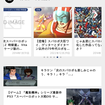
悲報
第3次スーパーロボット大戦Z 時
悲報】スパロボ大臣ワ
じゃあ逆にスパロボで劣
正直スパロボUXの主
、ゲッターとダイター
化した作品ってなんなの
公良かったよな？
外の70年代ロボを...
さ？
2014年7
2022年12月29日
2014年7月30日
キラケン「次のスパロボも楽しみじゃの
う、キラ！」キラ「…」
【ゲーム】『魔装機神』シリーズ最新作
PS3『スーパーロボット大戦OG サ...