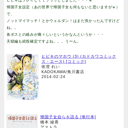
ヒビキはプレイしててゾワッとしました・・・ｗ
帰国子女設定（あの世界で帰国子女も何もないと思いますがｗ）
で、
ノットマイマッチ！とかウェルダン！はまだ良かったんですけど
ね。。
各ボスとの絡みが痛々しいというかなんというか・・・
天獄編も続投確定ですよね。。。うーん。
ヒビキのマホウ (3) (カドカワコミック
ス・エース) [コミック]
依澄 れい
KADOKAWA/角川書店
2014-02-24
帰国子女自らを語る [単行本]
橋本 綾香
アストラ