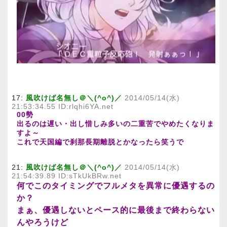
17:
風吹けば名無し＠＼(^o^)／
2014/05/14(水)
21:53:34.55 ID:rlqhi6YA.net
00勢
出るのは遅い・出し惜しみ多いの二重苦でやめたくなりま
すよ～
これで天国編で刹那長期離脱とかなったら笑うで
21:
風吹けば名無し＠＼(^o^)／
2014/05/14(水)
21:54:39.89 ID:sTkUkBRw.net
何でこのタイミングでフルメタを異常に優遇するの
か？
まぁ、優遇しないとペース的に最後まで終わらない
んやろうけど