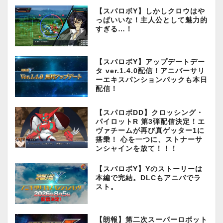
【スパロボY】しかしクロウはや
っぱいいな！主人公として魅力的
すぎる…！
【スパロボY】アップデートデー
タ ver.1.4.0配信！アニバーサリ
ーエキスパンションパックも本日
配信！
【スパロボDD】クロッシング・
パイロットR 第3弾配信決定！エ
ヴァチームが再び真ゲッター1に
搭乗！ 心を一つに、ストナーサ
ンシャインを放て！！！
【スパロボY】Yのストーリーは
本編で完結。DLCもアニバでラ
スト。
【朗報】第二次スーパーロボット