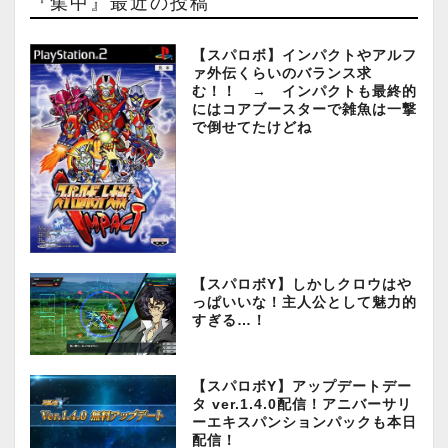
『集中』最近の投稿
【スパロボ】インパクトやアルフ
ァ外伝くらいのバランス求
む！！ → インパクトも最終的
にはコアブースターで雑魚は一撃
で倒せてたけどね
【スパロボY】しかしクロウはや
っぱいいな！主人公として魅力的
すぎる…！
【スパロボY】アップデートデー
タ ver.1.4.0配信！アニバーサリ
ーエキスパンションパックも本日
配信！