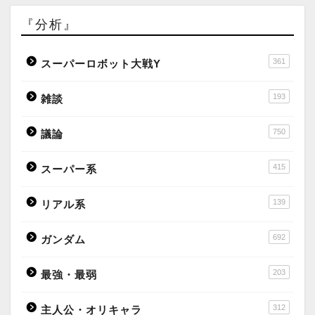
『分析』
361
スーパーロボット大戦Y
193
雑談
750
議論
415
スーパー系
139
リアル系
692
ガンダム
203
最強・最弱
312
主人公・オリキャラ