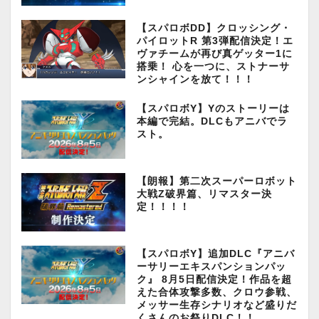
【スパロボDD】クロッシング・
パイロットR 第3弾配信決定！エ
ヴァチームが再び真ゲッター1に
搭乗！ 心を一つに、ストナーサ
ンシャインを放て！！！
【スパロボY】Yのストーリーは
本編で完結。DLCもアニバでラ
スト。
【朗報】第二次スーパーロボット
大戦Z破界篇、リマスター決
定！！！！
【スパロボY】追加DLC『アニバ
ーサリーエキスパンションパッ
ク』 8月5日配信決定！作品を超
えた合体攻撃多数、クロウ参戦、
メッサー生存シナリオなど盛りだ
くさんのお祭りDLC！！