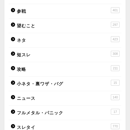
401
参戦
297
望むこと
423
ネタ
308
短スレ
211
攻略
15
小ネタ・裏ワザ・バグ
140
ニュース
17
フルメタル・パニック
770
スレタイ