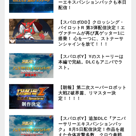
ーエキスパンションパックも本日
配信！
【スパロボDD】クロッシング・
パイロットR 第3弾配信決定！エ
ヴァチームが再び真ゲッター1に
搭乗！ 心を一つに、ストナーサ
ンシャインを放て！！！
【スパロボY】Yのストーリーは
本編で完結。DLCもアニバでラ
スト。
【朗報】第二次スーパーロボット
大戦Z破界篇、リマスター決
定！！！！
【スパロボY】追加DLC『アニバ
ーサリーエキスパンションパッ
ク』 8月5日配信決定！作品を超
えた合体攻撃多数、クロウ参戦、