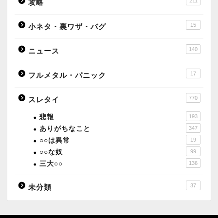
211
攻略
15
小ネタ・裏ワザ・バグ
140
ニュース
17
フルメタル・パニック
770
スレタイ
悲報
193
ありがちなこと
347
○○は異常
19
○○な奴
99
三大○○
136
37
未分類