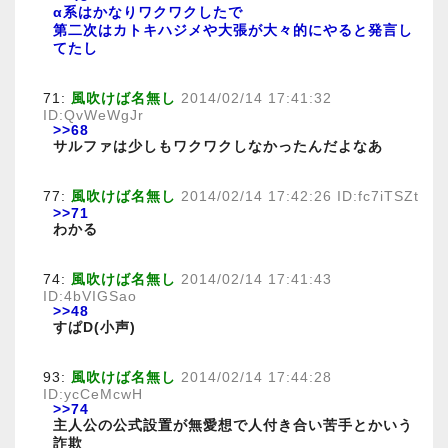
α系はかなりワクワクしたで
第二次はカトキハジメや大張が大々的にやると発言し
てたし
71:
風吹けば名無し
2014/02/14 17:41:32
ID:QvWeWgJr
>>68
サルファは少しもワクワクしなかったんだよなあ
77:
風吹けば名無し
2014/02/14 17:42:26 ID:fc7iTSZt
>>71
わかる
74:
風吹けば名無し
2014/02/14 17:41:43
ID:4bVIGSao
>>48
すぱD(小声)
93:
風吹けば名無し
2014/02/14 17:44:28
ID:ycCeMcwH
>>74
主人公の公式設置が無愛想で人付き合い苦手とかいう
詐欺