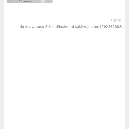
引用元:
http://hayabusa.2ch.net/test/read.cgi/livejupiter/1392366082/