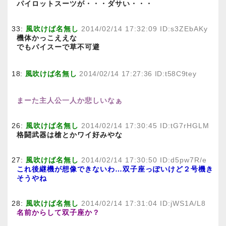
パイロットスーツが・・・ダサい・・・
33:
風吹けば名無し
2014/02/14 17:32:09 ID:s3ZEbAKy
機体かっこええな
でもパイスーで草不可避
18:
風吹けば名無し
2014/02/14 17:27:36 ID:t58C9tey
まーた主人公一人か悲しいなぁ
26:
風吹けば名無し
2014/02/14 17:30:45 ID:tG7rHGLM
格闘武器は槍とかワイ好みやな
27:
風吹けば名無し
2014/02/14 17:30:50 ID:d5pw7R/e
これ後継機が想像できないわ…双子座っぽいけど２号機き
そうやね
28:
風吹けば名無し
2014/02/14 17:31:04 ID:jWS1A/L8
名前からして双子座か？