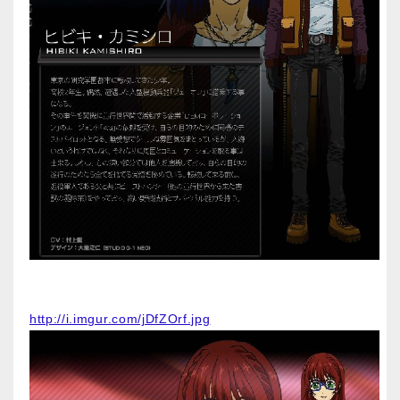
http://i.imgur.com/jDfZOrf.jpg