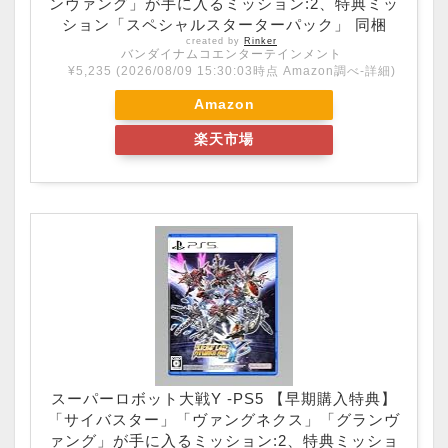
ンヴァング」が手に入るミッション:2、特典ミッ
ション「スペシャルスターターパック」 同梱
created by
Rinker
バンダイナムコエンターテインメント
¥5,235
(2026/08/09 15:30:03時点 Amazon調べ-
詳細)
Amazon
楽天市場
スーパーロボット大戦Y -PS5 【早期購入特典】
「サイバスター」「ヴァングネクス」「グランヴ
ァング」が手に入るミッション:2、特典ミッショ