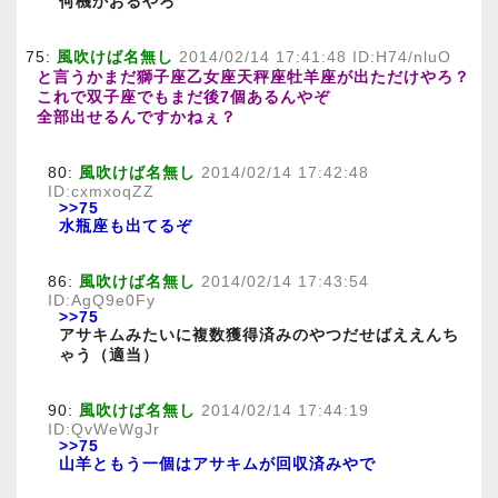
何機かおるやろ
75:
風吹けば名無し
2014/02/14 17:41:48 ID:H74/nluO
と言うかまだ獅子座乙女座天秤座牡羊座が出ただけやろ？
これで双子座でもまだ後7個あるんやぞ
全部出せるんですかねぇ？
80:
風吹けば名無し
2014/02/14 17:42:48
ID:cxmxoqZZ
>>75
水瓶座も出てるぞ
86:
風吹けば名無し
2014/02/14 17:43:54
ID:AgQ9e0Fy
>>75
アサキムみたいに複数獲得済みのやつだせばええんち
ゃう（適当）
90:
風吹けば名無し
2014/02/14 17:44:19
ID:QvWeWgJr
>>75
山羊ともう一個はアサキムが回収済みやで