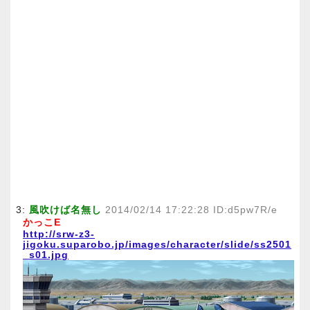
3:
風吹けば名無し
2014/02/14 17:22:28 ID:d5pw7R/e
かっこE
http://srw-z3-
jigoku.suparobo.jp/images/character/slide/ss2501
_s01.jpg