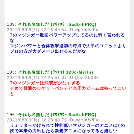
189:
それも名無しだ (ｱｳｱｳｳｰ Sadb-hPRQ)
2021/08/09(月) 12:16:49.54 ID:wgYmfvfFa
Tのマジンガー数回パワーアップしてるのに弱く言われる
な
マジンパワーと合体攻撃追加の時点で大半のユニットより
プロの方が大ダメージ出せるんだがな
193:
それも名無しだ (ﾜｯﾁｮｲ 128c-M7Rn)
2021/08/09(月) 12:25:51.07 ID:Q0z/XE330
Tのマジンガーは武装が少なすぎる
せめて普通のロケットパンチと光子力ビームは持ってこい
と
196:
それも名無しだ (ｱｳｱｳｳｰ Sadb-hPRQ)
2021/08/09(月) 12:28:40.79 ID:wgYmfvfFa
リミッターかけられて性能低いマジンガーのアニメはTの
奴で本来の力出したら新規アニメになってると嬉しい