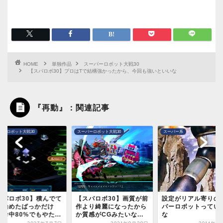
HOME
単独作品
スーパーロボット大戦30
【スパロボ30】プロはTで結構強かったから、今回も強いといいな
『再動』：関連記事
パーロボット大戦30
スーパーロボット大戦30
スーパー系
スパロボ30】積んでて
【スパロボ30】画質が前
設定がリアル寄りの
近始めたばっかだけ
作より綺麗になったから
パーロボットってい
命中80%でもやた...
か質感がCGみたいな...
な