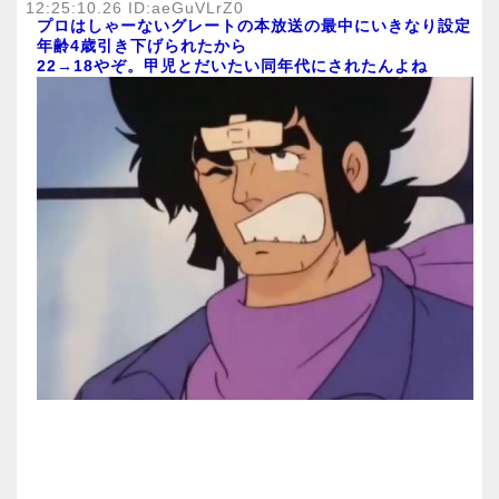
12:25:10.26 ID:aeGuVLrZ0
プロはしゃーないグレートの本放送の最中にいきなり設定
年齢4歳引き下げられたから
22→18やぞ。甲児とだいたい同年代にされたんよね