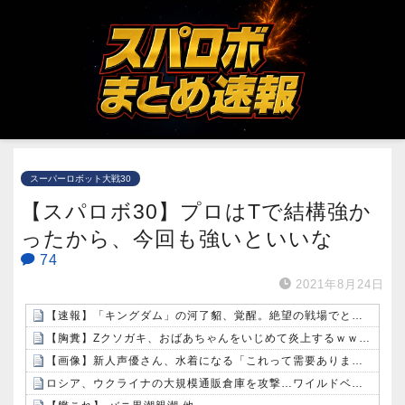
スーパーロボット大戦30
【スパロボ30】プロはTで結構強か
ったから、今回も強いといいな
74
2021年8月24日
【速報】「キングダム」の河了貂、覚醒。絶望の戦場でとんでもない策を思いつくｗｗｗｗ
【胸糞】Zクソガキ、おばあちゃんをいじめて炎上するｗｗｗｗ
【画像】新人声優さん、水着になる「これって需要ありますか？」
ロシア、ウクライナの大規模通販倉庫を攻撃…ワイルドベリーズへの報復！