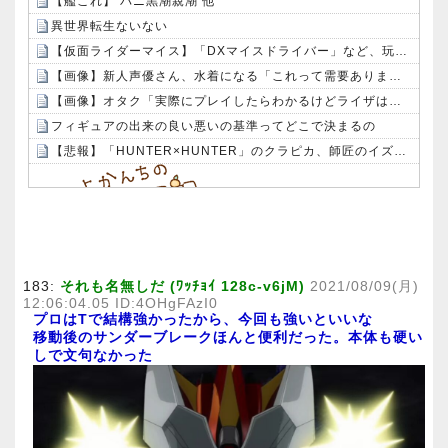
【艦これ】 バニ黒潮親潮 他
異世界転生ないない
【仮面ライダーマイス】「DXマイスドライバー」など、玩具の予約受付が開始！！プレイバリュー高そうでワクワクしてきた
【画像】新人声優さん、水着になる「これって需要ありますか？」
【画像】オタク「実際にプレイしたらわかるけどライザは友達って感じで性的な目では見れないｗ」←これｗｗｗｗ：26/08/06のニュース
フィギュアの出来の良い悪いの基準ってどこで決まるの
【悲報】「HUNTER×HUNTER」のクラピカ、師匠のイズナビに対する態度が本当に酷い！！
Powered by livedoor 相互RSS
183:
それも名無しだ (ﾜｯﾁｮｲ 128c-v6jM)
2021/08/09(月)
12:06:04.05 ID:4OHgFAzI0
プロはTで結構強かったから、今回も強いといいな
移動後のサンダーブレークほんと便利だった。本体も硬い
しで文句なかった