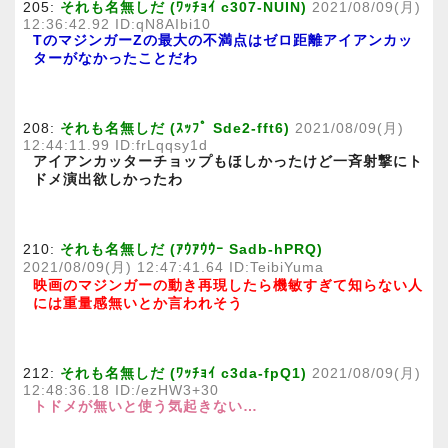
205:
それも名無しだ (ﾜｯﾁｮｲ c307-NUIN)
2021/08/09(月)
12:36:42.92 ID:qN8AIbi10
TのマジンガーZの最大の不満点はゼロ距離アイアンカッ
ターがなかったことだわ
208:
それも名無しだ (ｽｯﾌﾟ Sde2-fft6)
2021/08/09(月)
12:44:11.99 ID:frLqqsy1d
アイアンカッターチョップもほしかったけど一斉射撃にト
ドメ演出欲しかったわ
210:
それも名無しだ (ｱｳｱｳｳｰ Sadb-hPRQ)
2021/08/09(月) 12:47:41.64 ID:TeibiYuma
映画のマジンガーの動き再現したら機敏すぎて知らない人
には重量感無いとか言われそう
212:
それも名無しだ (ﾜｯﾁｮｲ c3da-fpQ1)
2021/08/09(月)
12:48:36.18 ID:/ezHW3+30
トドメが無いと使う気起きない…