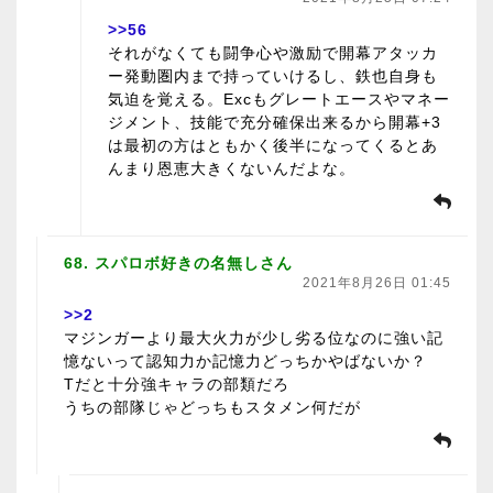
>>56
それがなくても闘争心や激励で開幕アタッカ
ー発動圏内まで持っていけるし、鉄也自身も
気迫を覚える。Excもグレートエースやマネー
ジメント、技能で充分確保出来るから開幕+3
は最初の方はともかく後半になってくるとあ
んまり恩恵大きくないんだよな。
68. スパロボ好きの名無しさん
2021年8月26日 01:45
>>2
マジンガーより最大火力が少し劣る位なのに強い記
憶ないって認知力か記憶力どっちかやばないか？
Tだと十分強キャラの部類だろ
うちの部隊じゃどっちもスタメン何だが