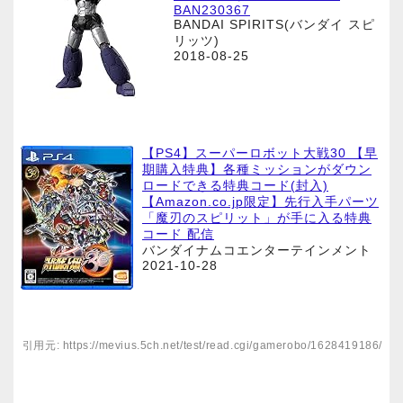
BAN230367
BANDAI SPIRITS(バンダイ スピ
リッツ)
2018-08-25
【PS4】スーパーロボット大戦30 【早
期購入特典】各種ミッションがダウン
ロードできる特典コード(封入)
【Amazon.co.jp限定】先行入手パーツ
「魔刃のスピリット」が手に入る特典
コード 配信
バンダイナムコエンターテインメント
2021-10-28
引用元: https://mevius.5ch.net/test/read.cgi/gamerobo/1628419186/