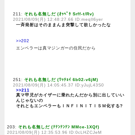
211:
それも名無しだ (ｵｯﾍﾟｹ Srff-t/Rv)
2021/08/09(月) 12:48:27.66 ID:meqIl6yer
一斉発射はそのままんま突撃して欲しかったな
>>202
エンペラーは真マジンガーの住民だから
251:
それも名無しだ (ﾜｯﾁｮｲ 6b02-v6jM)
2021/08/09(月) 14:05:45.37 ID:yJujL43S0
>>211
真マ甲児がカイザーに乗れたんだから別に出していい
んじゃないの
それともエンペラーもＩＮＦＩＮＩＴＩＳＭ化する?
203:
それも名無しだ (ﾃﾃﾝﾃﾝﾃﾝ MMce-1XQf)
2021/08/09(月) 12:35:53.96 ID:0cLHZCJeM