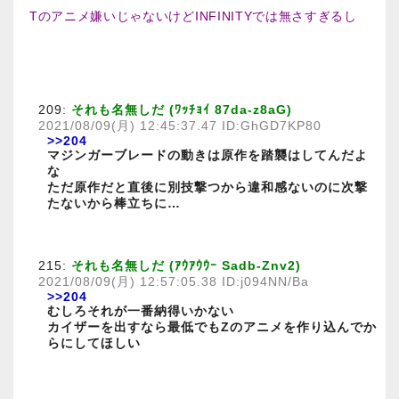
Tのアニメ嫌いじゃないけどINFINITYでは無さすぎるし
209:
それも名無しだ (ﾜｯﾁｮｲ 87da-z8aG)
2021/08/09(月) 12:45:37.47 ID:GhGD7KP80
>>204
マジンガーブレードの動きは原作を踏襲はしてんだよ
な
ただ原作だと直後に別技撃つから違和感ないのに次撃
たないから棒立ちに…
215:
それも名無しだ (ｱｳｱｳｳｰ Sadb-Znv2)
2021/08/09(月) 12:57:05.38 ID:j094NN/Ba
>>204
むしろそれが一番納得いかない
カイザーを出すなら最低でもZのアニメを作り込んでか
らにしてほしい