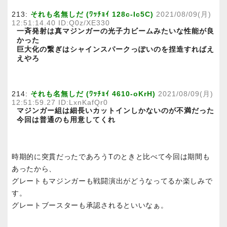
213:
それも名無しだ (ﾜｯﾁｮｲ 128c-Ic5C)
2021/08/09(月)
12:51:14.40 ID:Q0z/XE330
一斉発射は真マジンガーの光子力ビームみたいな性能が良
かった
巨大化の繋ぎはシャインスパークっぽいのを捏造すればえ
えやろ
214:
それも名無しだ (ﾜｯﾁｮｲ 4610-oKrH)
2021/08/09(月)
12:51:59.27 ID:LxnKafQr0
マジンガー組は細長いカットインしかないのが不満だった
今回は普通のも用意してくれ
時期的に突貫だったであろうTのときと比べて今回は期間も
あったから、
グレートもマジンガーも戦闘演出がどうなってるか楽しみで
す。
グレートブースターも承認されるといいなぁ。