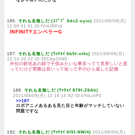
185:
それも名無しだ (ｽﾌﾟﾌﾟ Sdc2-oyio)
2021/08/09(月)
12:08:41.61 ID:fVi4JRFtd
INFINITYエンペラーG
187:
それも名無しだ (ﾜｯﾁｮｲ 6b5f-nI4z)
2021/08/09(月)
12:14:20.22 ID:2ECba2XN0
外伝の鉄也あの顔で子供みたいな事言ってて見苦しいと思
ってたけど実際は若いって知って手のひら返した記憶
188:
それも名無しだ (ﾜｯﾁｮｲ 879f-Z6Ah)
2021/08/09(月) 12:16:15.82 ID:kYilLoIP0
>>187
ロボアニメあるある見た目と年齢がマッチしていない
問題ですな
192:
それも名無しだ (ﾜｯﾁｮｲ 6f5f-NW/4)
2021/08/09(月)