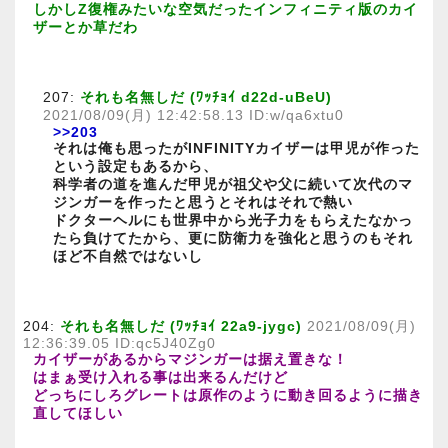
しかしZ復権みたいな空気だったインフィニティ版のカイ
ザーとか草だわ
207:
それも名無しだ (ﾜｯﾁｮｲ d22d-uBeU)
2021/08/09(月) 12:42:58.13 ID:w/qa6xtu0
>>203
それは俺も思ったがINFINITYカイザーは甲児が作った
という設定もあるから、
科学者の道を進んだ甲児が祖父や父に続いて次代のマ
ジンガーを作ったと思うとそれはそれで熱い
ドクターヘルにも世界中から光子力をもらえたなかっ
たら負けてたから、更に防衛力を強化と思うのもそれ
ほど不自然ではないし
204:
それも名無しだ (ﾜｯﾁｮｲ 22a9-jygc)
2021/08/09(月)
12:36:39.05 ID:qc5J40Zg0
カイザーがあるからマジンガーは据え置きな！
はまぁ受け入れる事は出来るんだけど
どっちにしろグレートは原作のように動き回るように描き
直してほしい