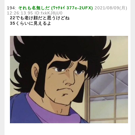
194:
それも名無しだ (ﾜｯﾁｮｲ 377c-2UFX)
2021/08/09(月)
12:26:13.95 ID:fxkKJ8jU0
22でも老け顔だと思うけどね
35くらいに見えるよ