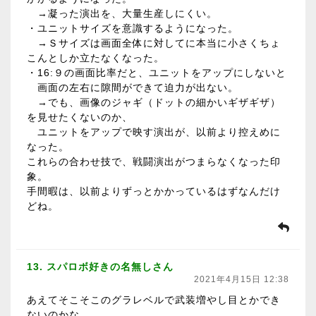
→凝った演出を、大量生産しにくい。
・ユニットサイズを意識するようになった。
→Ｓサイズは画面全体に対してに本当に小さくちょ
こんとしか立たなくなった。
・16:９の画面比率だと、ユニットをアップにしないと
画面の左右に隙間ができて迫力が出ない。
→でも、画像のジャギ（ドットの細かいギザギザ）
を見せたくないのか、
ユニットをアップで映す演出が、以前より控えめに
なった。
これらの合わせ技で、戦闘演出がつまらなくなった印
象。
手間暇は、以前よりずっとかかっているはずなんだけ
どね。
13. スパロボ好きの名無しさん
2021年4月15日 12:38
あえてそこそこのグラレベルで武装増やし目とかでき
ないのかな