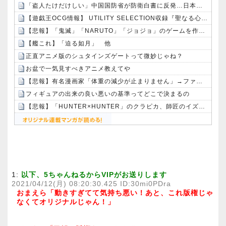
「盗人たけだけしい」中国国防省が防衛白書に反発…日本の新型軍国主義と批判！
【遊戯王OCG情報】 UTILITY SELECTION収録『聖なる心のバリア －マインドフォース－』実物画像
【悲報】「鬼滅」「NARUTO」「ジョジョ」のゲームを作った会社の取締役、ジャンプ垢にブロックされてしまうｗｗｗｗ
【艦これ】「迫る如月」 他
正直アニメ版のシュタインズゲートって微妙じゃね？
お盆で一気見すべきアニメ教えてや
【悲報】有名漫画家「体重の減少が止まりません」→ファンから心配の声：26/08/07のニュース
フィギュアの出来の良い悪いの基準ってどこで決まるの
【悲報】「HUNTER×HUNTER」のクラピカ、師匠のイズナビに対する態度が本当に酷い！！
Powered by livedoor 相互RSS
1:
以下、5ちゃんねるからVIPがお送りします
2021/04/12(月) 08:20:30.425 ID:30mi0PDra
おまえら「動きすぎてて気持ち悪い！あと、これ版権じゃ
なくてオリジナルじゃん！」