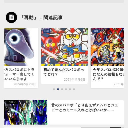
『再動』：関連記事
雑談
雑談
めて遊んだスパロボっ
今年スパロボ30週年なの
スパロボにロボじゃ
どれ？
になんの続報もないのな
っぽい枠の導入は英
んで？
と思う
2024年11月6日
2021年1月31日
2025年2月
昔のスパロボ「とりあえずアムロとジュ
ドーとカミーユ入れとけばいいか......