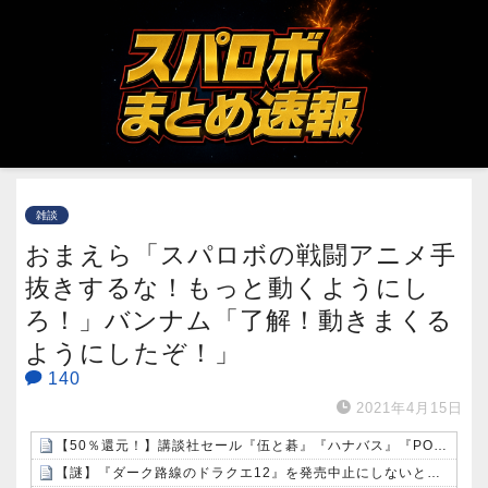
雑談
おまえら「スパロボの戦闘アニメ手
抜きするな！もっと動くようにし
ろ！」バンナム「了解！動きまくる
ようにしたぞ！」
140
2021年4月15日
【50％還元！】講談社セール『伍と碁』『ハナバス』『POLE STAR』など約1000冊が対象に！（8/9まで）
【謎】『ダーク路線のドラクエ12』を発売中止にしないといけなかった理由ってガチでなに？とりあえすだせばいいやん