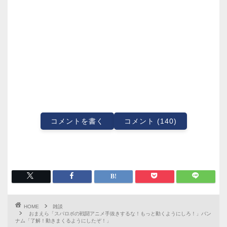
コメントを書く
コメント (140)
HOME
雑談
おまえら「スパロボの戦闘アニメ手抜きするな！もっと動くようにしろ！」バン
ナム「了解！動きまくるようにしたぞ！」