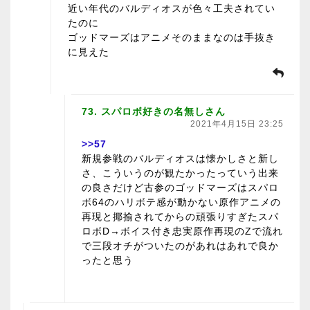
近い年代のバルディオスが色々工夫されてい
たのに
ゴッドマーズはアニメそのままなのは手抜き
に見えた
73. スパロボ好きの名無しさん
2021年4月15日 23:25
>>57
新規参戦のバルディオスは懐かしさと新し
さ、こういうのが観たかったっていう出来
の良さだけど古参のゴッドマーズはスパロ
ボ64のハリボテ感が動かない原作アニメの
再現と揶揄されてからの頑張りすぎたスパ
ロボD→ボイス付き忠実原作再現のZで流れ
で三段オチがついたのがあれはあれで良か
ったと思う