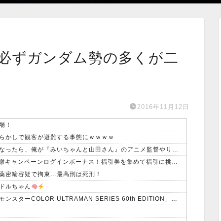
必ずガンダム勢の多くが二
2016年11月12日
場！
らかしで観客が避難する事態にｗｗｗｗ
【朗報】大物アニメ監督「もし降板ということになったら、俺が『みいちゃんと山田さん』のアニメ監督やります」
【遊戯王マスターデュエル】 1億ダウンロード感謝キャンペーンログインボーナス！福引券を集めて福引に挑戦しよう！
薬密輸容疑で拘束…最高刑は死刑！
ドルちゃん
デジモンとウルトラマンがコラボ！！「デジタルモンスターCOLOR ULTRAMAN SERIES 60th EDITION」発売決定！！