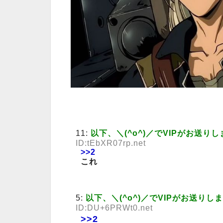
11:
以下、＼(^o^)／でVIPがお送りし
ID:tEbXR07rp.net
>>2
これ
5:
以下、＼(^o^)／でVIPがお送りし
ID:DU+6PRWt0.net
>>2