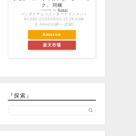
ク」 同梱
created by
Rinker
バンダイナムコエンターテインメント
¥4,690
(2026/08/05 15:29:43時
点 Amazon調べ-
詳細)
Amazon
楽天市場
『探索』