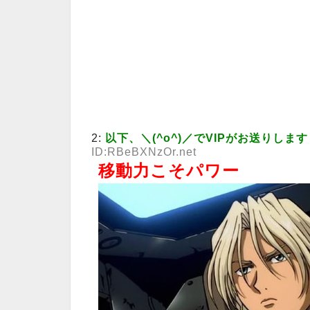
2:
以下、＼(^o^)／でVIPがお送りします
ID:RBeBXNzOr.net
移動力こそパワー