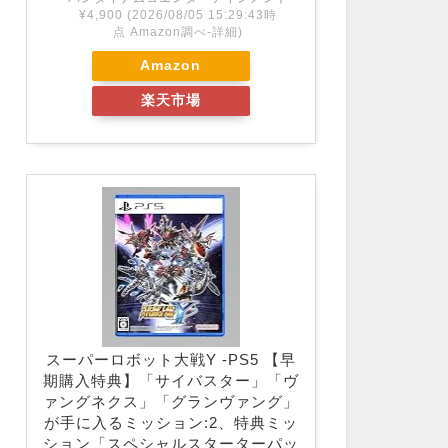
¥4,900
(2026/08/05 15:29:43時
点 Amazon調べ-
詳細)
Amazon
楽天市場
スーパーロボット大戦Y -PS5 【早
期購入特典】「サイバスター」「ヴ
ァングネクス」「グランヴァング」
が手に入るミッション:2、特典ミッ
ション「スペシャルスターターパッ