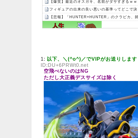
【爆笑】最近のオスガキ、名前がダサすぎるｗｗｗｗ
フィギュアの出来の良い悪いの基準ってどこで決
【悲報】「HUNTER×HUNTER」のクラピカ
Powered by livedoor 相互RSS
1:
以下、＼(^o^)／でVIPがお送りします
ID:DU+6PRWt0.net
空飛べないのはNG
ただし大正義デスサイズは除く