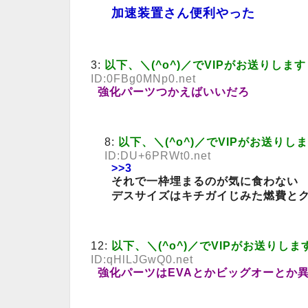
加速装置さん便利やった
3:
以下、＼(^o^)／でVIPがお送りします
ID:0FBg0MNp0.net
強化パーツつかえばいいだろ
8:
以下、＼(^o^)／でVIPがお送りし
ID:DU+6PRWt0.net
>>3
それで一枠埋まるのが気に食わない
デスサイズはキチガイじみた燃費と
12:
以下、＼(^o^)／でVIPがお送りしま
ID:qHlLJGwQ0.net
強化パーツはEVAとかビッグオーとか