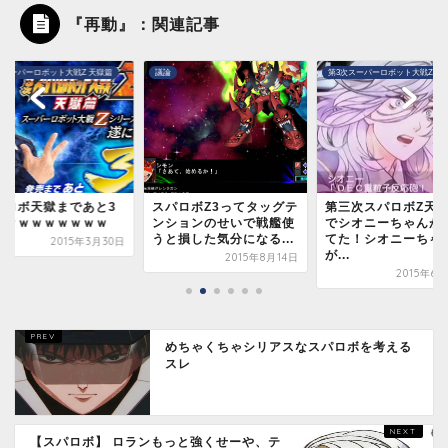
『再動』：関連記事
第3次スーパーロボット大戦Z 天獄篇
第3次スーパーロボット大戦Z 天
パロボZ3ってタッグテ
第三次スパロボZ天獄篇
第3次スパロボZ 天
ションのせいで戦艦使
でシオニーちゃんが生き
予想スレ
と損した気分になる...
てた！シオニーちゃん
2014年1
が...
2015年8月14日
2015年6月25日
めちゃくちゃシリアスなスパロボを考える
スレ
【スパロボ】 ロランもっと強くせーや、テ