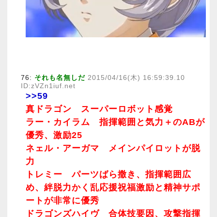
76:
それも名無しだ
2015/04/16(木) 16:59:39.10
ID:zVZn1iuf.net
>>59
真ドラゴン スーパーロボット感覚
ラー・カイラム 指揮範囲と気力＋のABが
優秀、激励25
ネェル・アーガマ メインパイロットが脱
力
トレミー パーツばら撒き、指揮範囲広
め、絆脱力かく乱応援祝福激励と精神サポ
ートが非常に優秀
ドラゴンズハイヴ 合体技要因、攻撃指揮