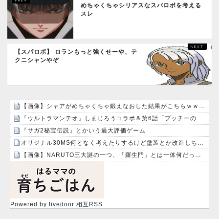
めちゃくちゃシリアスなスパロボを考える
スレ
【スパロボ】 ロランもっと強くせーや、テ
クニシャンやぞ
【画像】シャアがめちゃくちゃ鍛えなおした結果がこちらｗｗｗｗ
『ウルトラマンテオ』しまじろうコラボ＆第6話「プッチーのお引っ越し」感想・実況まとめ
『サガ2秘宝伝説』とかいう過大評価ゲーム
オリジナル30MS何となく考えたりするけど塗装とか改造しちゃったら元の姿に戻せない！勿体無い！って日和る！！
【画像】NARUTO三大謎の一つ、「羅生門」とは一体何だったのか！？
Powered by livedoor 相互RSS