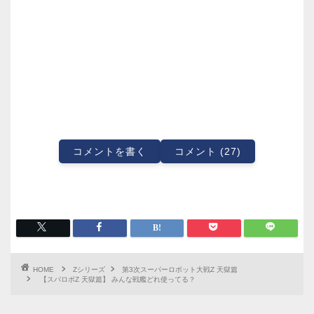
コメントを書く
コメント (27)
HOME
Zシリーズ
第3次スーパーロボット大戦Z 天獄篇
【スパロボZ 天獄篇】 みんな戦艦どれ使ってる？