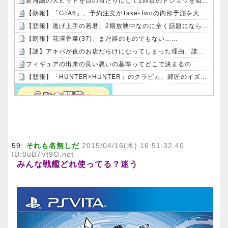
新海誠の大ヒットを目の当たりにして2匹目のドジョウを狙ったけど滑ったアニメ映画達、なんやかんや面白いものもある説
【朗報】「GTA6」、予約注文がTake-Twoの内部予測を大幅に上回る
【悲報】逃げ上手の若君、2期放映中なのに全く話題にならない
【朗報】花澤香菜(37)、まだ誰のものでもない……
【謎】アキバが夜のお店だらけになってしまった理由、誰にも分からないｗｗｗｗ：26/08/08のニュース
フィギュアの出来の良い悪いの基準ってどこで決まるの
【悲報】「HUNTER×HUNTER」のクラピカ、師匠のイズナビに対する態度が本当に酷い！！
Powered by livedoor 相互RSS
59:
それも名無しだ
2015/04/16(木) 16:51:32.40
ID:0uB7Vt9O.net
みんな戦艦どれ使ってる？迷う