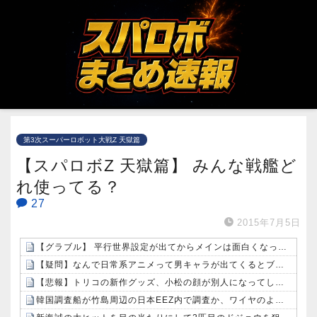
第3次スーパーロボット大戦Z 天獄篇
【スパロボZ 天獄篇】 みんな戦艦ど
れ使ってる？
27
2015年7月5日
【グラブル】 平行世界設定が出てからメインは面白くなった？それとも微妙になった？
【疑問】なんで日常系アニメって男キャラが出てくるとブチ切れられるの？
【悲報】トリコの新作グッズ、小松の顔が別人になってしまうｗｗｗｗ
韓国調査船が竹島周辺の日本EEZ内で調査か、ワイヤのようなもの海中に投入…外務省が抗議！