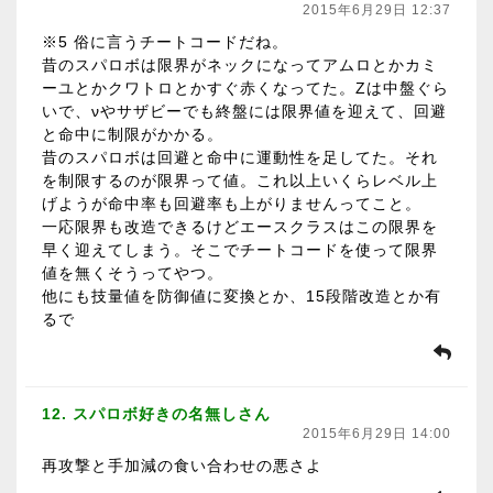
2015年6月29日 12:37
※5 俗に言うチートコードだね。
昔のスパロボは限界がネックになってアムロとかカミ
ーユとかクワトロとかすぐ赤くなってた。Ζは中盤ぐら
いで、νやサザビーでも終盤には限界値を迎えて、回避
と命中に制限がかかる。
昔のスパロボは回避と命中に運動性を足してた。それ
を制限するのが限界って値。これ以上いくらレベル上
げようが命中率も回避率も上がりませんってこと。
一応限界も改造できるけどエースクラスはこの限界を
早く迎えてしまう。そこでチートコードを使って限界
値を無くそうってやつ。
他にも技量値を防御値に変換とか、15段階改造とか有
るで
12. スパロボ好きの名無しさん
2015年6月29日 14:00
再攻撃と手加減の食い合わせの悪さよ