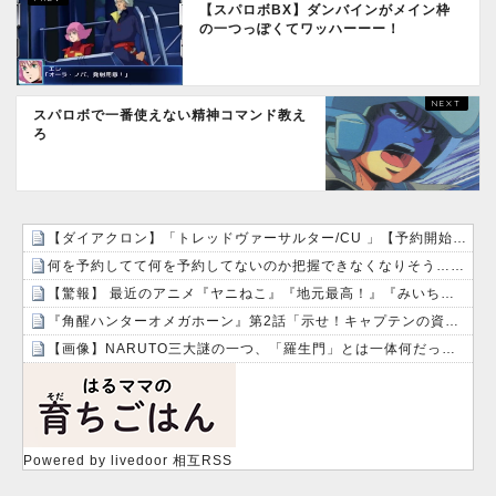
【スパロボBX】ダンバインがメイン枠
の一つっぽくてワッハーーー！
スパロボで一番使えない精神コマンド教え
ろ
【ダイアクロン】「トレッドヴァーサルター/CU 」【予約開始】
何を予約してて何を予約してないのか把握できなくなりそう…！！
【驚報】 最近のアニメ『ヤニねこ』『地元最高！』『みいちゃんと山田さん』『ドカ食いダイスキ！ もちづきさん』
『角醒ハンターオメガホーン』第2話「示せ！キャプテンの資格！」感想・実況まとめ
【画像】NARUTO三大謎の一つ、「羅生門」とは一体何だったのか！？
Powered by livedoor 相互RSS