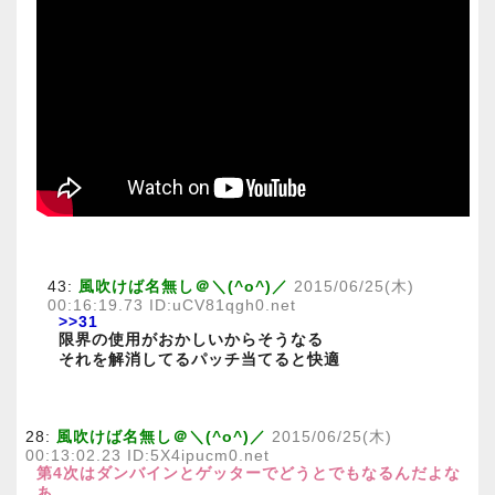
43:
風吹けば名無し＠＼(^o^)／
2015/06/25(木)
00:16:19.73 ID:uCV81qgh0.net
>>31
限界の使用がおかしいからそうなる
それを解消してるパッチ当てると快適
28:
風吹けば名無し＠＼(^o^)／
2015/06/25(木)
00:13:02.23 ID:5X4ipucm0.net
第4次はダンバインとゲッターでどうとでもなるんだよな
あ