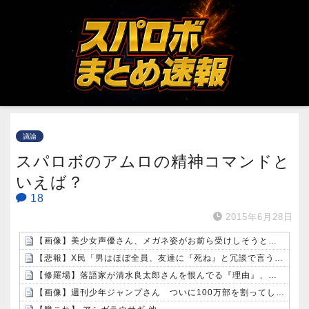
議論
スパロボのアムロの精神コマンドと
いえば？
18
2015年6月28日
【画像】美少女声優さん、メガネ姿がお前ら受けしそうと話題ｗｗｗｗ
【悲報】X民「男はほぼ全員、友達に『死ね』と冗談で言うことがある」←これマジ？ｗｗｗｗ
【修羅場】落語家が清水良太郎さんを恨んでる『理由』、ガチでヤバイ・・・・・
【画像】週刊少年ジャンプさん ついに100万部を割ってしまう。何故ジャンプは読まれなくなったのか