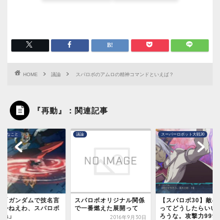
HOME
議論
スパロボのアムロの精神コマンドといえば？
『再動』：関連記事
スーパーロボット大戦30
議論
パロボオリジナル関係
【スパロボ30】敵の強さ
スパロボってアニメ
一番燃えた展開って
ってどうしたらいいんだ
に貢献しまくってる
ろうな。攻撃力999...
2016年9月30日
2014年2