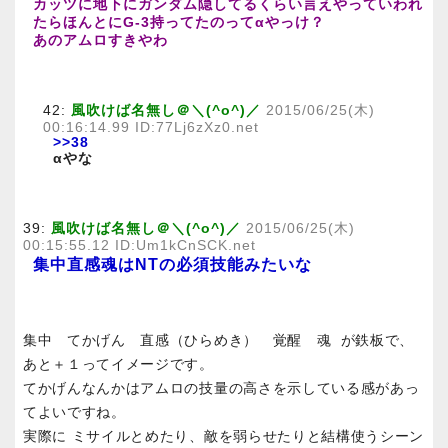
カッツに地下にガンダム隠してるくらい言えやっていわれ
たらほんとにG-3持ってたのってαやっけ？
あのアムロすきやわ
42:
風吹けば名無し＠＼(^o^)／
2015/06/25(木)
00:16:14.99 ID:77Lj6zXz0.net
>>38
αやな
39:
風吹けば名無し＠＼(^o^)／
2015/06/25(木)
00:15:55.12 ID:Um1kCnSCK.net
集中直感魂はNTの必須技能みたいな
集中 てかげん 直感（ひらめき） 覚醒 魂 が鉄板で、
あと＋１ってイメージです。
てかげんなんかはアムロの技量の高さを示している感があっ
てよいですね。
実際に ミサイルとめたり、敵を弱らせたりと結構使うシーン