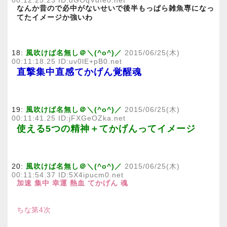
00:12:25.23 ID:dGOqVdfe0.net
なんか昔ので必中がないせいで後半もっぱら雑魚専になっ
てたイメージか強いわ
18:
風吹けば名無し＠＼(^o^)／
2015/06/25(木)
00:11:18.25 ID:uv0lE+pB0.net
直撃集中直感てかげん覚醒魂
19:
風吹けば名無し＠＼(^o^)／
2015/06/25(木)
00:11:41.25 ID:jFXGeOZka.net
使える5つの精神＋てかげんってイメージ
20:
風吹けば名無し＠＼(^o^)／
2015/06/25(木)
00:11:54.37 ID:5X4ipucm0.net
加速 集中 幸運 熱血 てかげん 魂
ちな第4次