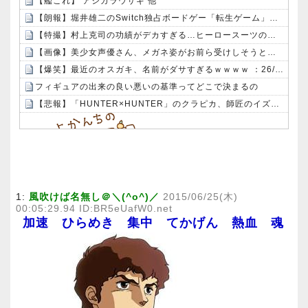
【艦これ】 アシガラウサギ 他
【朗報】堀井雄二のSwitch独占ボードゲー「転生ゲーム」（DL専売3980円）が今日発売なうえ微妙
【特撮】村上克司の功績がデカすぎる…ヒーロースーツのデザイン、どれもカッコいい
【画像】美少女声優さん、メガネ姿がお前ら受けしそうと話題ｗｗｗｗ
【爆笑】最近のオスガキ、名前がダサすぎるｗｗｗｗ ：26/08/05のニュース
フィギュアの出来の良い悪いの基準ってどこで決まるの
【悲報】「HUNTER×HUNTER」のクラピカ、師匠のイズナビに対する態度が本当に酷い！！
Powered by livedoor 相互RSS
1:
風吹けば名無し＠＼(^o^)／
2015/06/25(木)
00:05:29.94 ID:BR5eUafW0.net
加速 ひらめき 集中 てかげん 熱血 魂