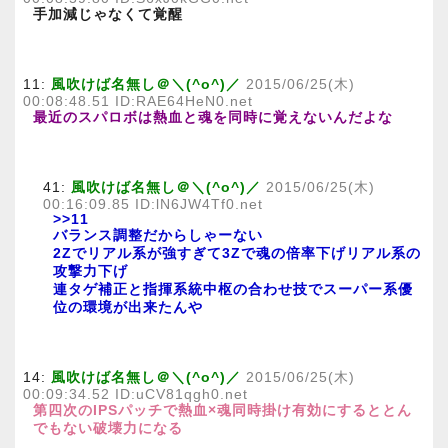
手加減じゃなくて覚醒
11:
風吹けば名無し＠＼(^o^)／
2015/06/25(木)
00:08:48.51 ID:RAE64HeN0.net
最近のスパロボは熱血と魂を同時に覚えないんだよな
41:
風吹けば名無し＠＼(^o^)／
2015/06/25(木)
00:16:09.85 ID:lN6JW4Tf0.net
>>11
バランス調整だからしゃーない
2Zでリアル系が強すぎて3Zで魂の倍率下げリアル系の
攻撃力下げ
連タゲ補正と指揮系統中枢の合わせ技でスーパー系優
位の環境が出来たんや
14:
風吹けば名無し＠＼(^o^)／
2015/06/25(木)
00:09:34.52 ID:uCV81qgh0.net
第四次のIPSパッチで熱血×魂同時掛け有効にするととん
でもない破壊力になる