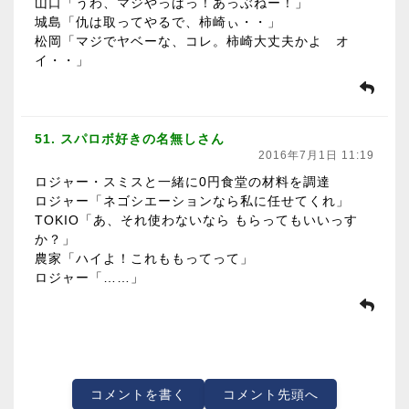
山口「うわ、マジやっばっ！あっぶねー！」
城島「仇は取ってやるで、柿崎ぃ・・」
松岡「マジでヤベーな、コレ。柿崎大丈夫かよ オ
イ・・」
51. スパロボ好きの名無しさん
2016年7月1日 11:19
ロジャー・スミスと一緒に0円食堂の材料を調達
ロジャー「ネゴシエーションなら私に任せてくれ」
TOKIO「あ、それ使わないなら もらってもいいっす
か？」
農家「ハイよ！これももってって」
ロジャー「……」
コメントを書く
コメント先頭へ