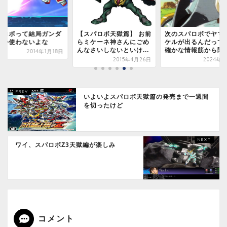
スパロボ天獄篇】 お前
次のスパロボでヤマトタ
スパロボでもう後半
ミケーネ神さんにごめ
ケルが出るんだってさ、
と感じる瞬間
なさいしないといけ...
確かな情報筋から聞いた
2019年
2015年4月26日
2024年1月2日
いよいよスパロボ天獄篇の発売まで一週間
を切ったけど
ワイ、スパロボZ3天獄編が楽しみ
コメント