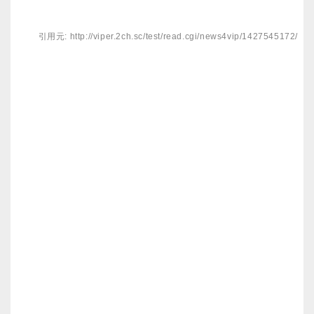
引用元: http://viper.2ch.sc/test/read.cgi/news4vip/1427545172/