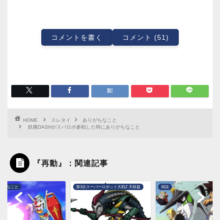
コメントを書く
コメント (51)
HOME
スレタイ
ありがちなこと
鉄腕DASHがスパロボ参戦した時にありがちなこと
『再動』：関連記事
次スーパーロボット大戦Z 天獄篇
雑談
ありがちなこと