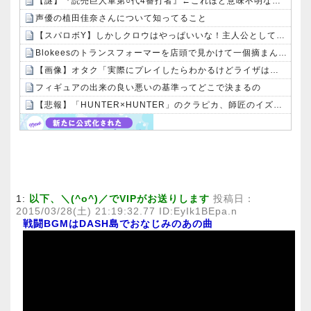
【謎】『読売巨人軍第○代4番打者』←これほど意味不明な称号ってないよな
声優の植田佳奈さんについて知ってること
【スパロボY】しかしクロウはやっぱいいな！主人公として魅力的すぎる…！
Blokeesのトランスフォーマーを店頭で見かけて一個摘まんだんだけどカッコいいね
【画像】オタク「実際にプレイしたらわかるけどライザは友達って感じで性的な目では見れないｗ」←これｗｗｗｗ：26/08/06のニュース
フィギュアの出来の良い悪いの基準ってどこで決まるの
【悲報】「HUNTER×HUNTER」のクラピカ、師匠のイズナビに対する態度が本当に酷い！！
Powered by livedoor 相互RSS
1:
以下、＼(^o^)／でVIPがお送りします
投稿日：
2015/03/28(土) 21:19:32.77 ID:EyIk1BEpa.n
戦闘BGMはDASH島でおなじみのあの曲