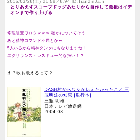
2015/03/28(土) 21:58:48.94 ID:Tian2inJa.n
とりあえずスコープドッグあたりから自作して最後はイデ
オンまで作り上げる
修理装置ワロタｗｗｗ 確かについてそう
あと精神コマンド不屈とかｗ
5人いるから精神タンクにもなりますね！
エクサランス・レスキュー的な扱い！？
え？歌も歌えるって？
DASH村からワシが伝えたかったこと 三
瓶明雄の知恵 [単行本]
三瓶 明雄
日本テレビ放送網
2004-08