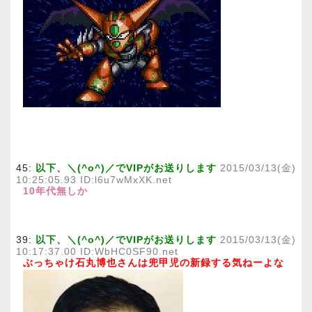
45:
以下、＼(^o^)／でVIPがお送りします
2015/03/13(金)
10:25:05.93 ID:l6u7wMxXK.net
10年代無しか
39:
以下、＼(^o^)／でVIPがお送りします
2015/03/13(金)
10:17:37.00 ID:WbHC0SF90.net
ぶっちゃけ石丸博也さんは兜甲児の新録する気ねーよな