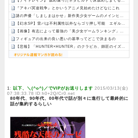
【ナイトレイン】 舐め腐ったネタビルドで床舐めしまくる「俺って面白いやろ？」みたいな寒い奴
『アキバ冥途戦争』とかいうアニメ見始めたけどなにこれ
謎の声優「しましまはかせ」新作美少女ゲームのメインヒロインを担当しまくる・・・
【幻水SP】雷パは不利属性以外ならゴリ押し可能 エギル・ラグナル・キカが強力
【画像】有志によって最強の「美少女ゲームランキング」が発表！!！ あの名作も：26/08/09のニュース
フィギュアの出来の良い悪いの基準ってどこで決まるの
【悲報】「HUNTER×HUNTER」のクラピカ、師匠のイズナビに対する態度が本当に酷い！！
Powered by livedoor 相互RSS
1:
以下、＼(^o^)／でVIPがお送りします
2015/03/13(金)
07:38:33.78 ID:h0+2Q/Cr0.net
80年代、90年代、00年代で話が別々に進行して最終的に
話が集約するらしい