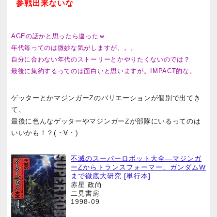
参戦出来ないな
AGEの話かと思ったら違ったｗ
年代毎ってのは微妙な気がしますが。。。
自分に合わない年代のストーリーとかやりたくないのでは？
最後に集約するってのは面白いと思いますが。IMPACT的な。
ゲッターとかマジンガーZのバリエーションが個別で出てき
て、
最後に色んなゲッターやマジンガーZが部隊にいるってのは
いいかも！？(・∀・)
不滅のスーパーロボット大全―マジンガ
ーZからトランスフォーマー、ガンダムW
まで徹底大研究 [単行本]
赤星 政尚
二見書房
1998-09