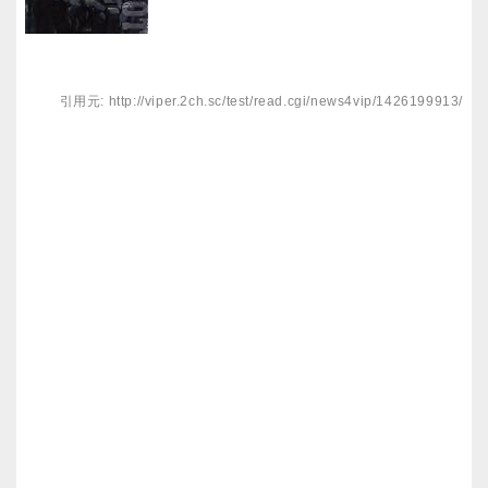
引用元: http://viper.2ch.sc/test/read.cgi/news4vip/1426199913/