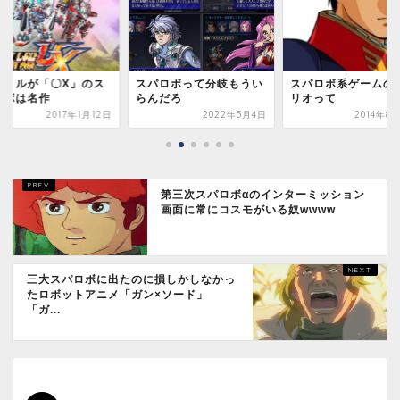
イトルが「〇X」のス
スパロボって分岐もうい
スパロボ系ゲームの
ロボは名作
らんだろ
リオって
2017年1月12日
2022年5月4日
2014年8
第三次スパロボαのインターミッション
画面に常にコスモがいる奴wwww
三大スパロボに出たのに損しかしなかっ
たロボットアニメ「ガン×ソード」
「ガ...