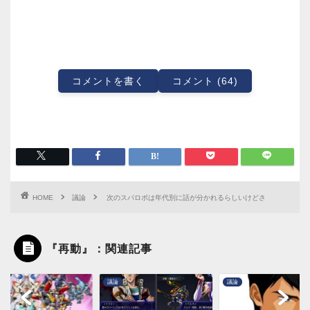
コメントを書く
コメント (64)
HOME
議論
次のスパロボは年代別に話が分かれるらしいけどさ
『再動』：関連記事
議論
議論