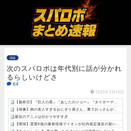
議論
次のスパロボは年代別に話が分かれ
るらしいけどさ
64
2015年3月15日
【最終日】『巨人の星』『あしたのジョー』『タイガーマスク』など歴代の有名スポーツ漫画が全巻50％還元中！（8/9まで）
【画像】例の美人すぎるおにぎり屋さん、裏でおっさんが握っていたｗｗｗｗｗｗｗ
最近のアニメは分かりやすすぎ
【闇深】震度6強の爆発現場でイオンが社内規定違反の疑い…なぜ日本の企業は震災時すら「まず営業」を優先してしまうのか？