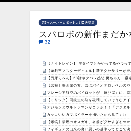
第3次スーパーロボット大戦Z 天獄篇
スパロボの新作まだか
32
【ナイトレイン】 崖ダイブとかやってるやつっ
【遊戯王マスターデュエル】新アクセサリーが登
【刃牙らへん】68話ネタバレ感想 勇ちゃん、
【悲報】映画館の客、ほぼバイオテロレベルのや
マレーシア航空のパイロットが「運び屋」に、麻
【ミリシタ】同級生の脳を破壊していそうなアイ
カッコいいガマボイラーを描いたから見てくれ
【爆笑】最近のオスガキ、名前がダサすぎるｗｗｗｗ
フィギュアの出来の良い悪いの基準ってどこで決