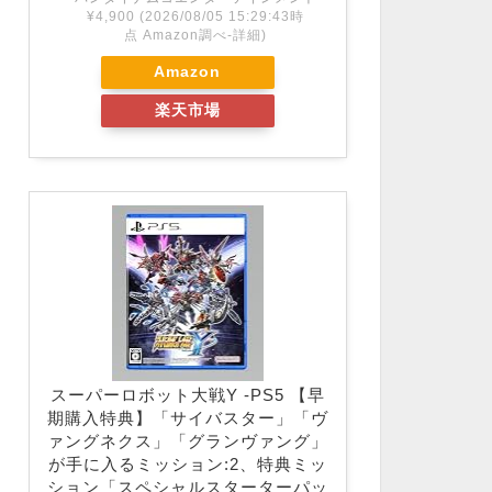
¥4,900
(2026/08/05 15:29:43時
点 Amazon調べ-
詳細)
Amazon
楽天市場
スーパーロボット大戦Y -PS5 【早
期購入特典】「サイバスター」「ヴ
ァングネクス」「グランヴァング」
が手に入るミッション:2、特典ミッ
ション「スペシャルスターターパッ