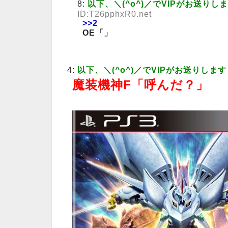
8:
以下、＼(^o^)／でVIPがお送りし
ID:T26pphxR0.net
>>2
OE「」
4:
以下、＼(^o^)／でVIPがお送りします
魔装機神F「呼んだ？」