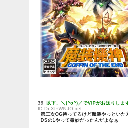
36:
以下、＼(^o^)／でVIPがお送りしま
ID:DdXt+WNJO.net
第三次OG待ってるけど魔装やっといた
DSの1やって微妙だったんだよなぁ