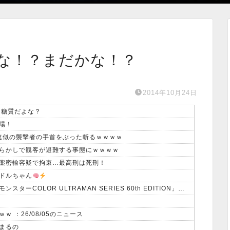
な！？まだかな！？
2014年10月24日
て糖質だよな？
場！
蹴速似の襲撃者の手首をぶった斬るｗｗｗｗ
らかしで観客が避難する事態にｗｗｗｗ
薬密輸容疑で拘束…最高刑は死刑！
ドルちゃん
デジモンとウルトラマンがコラボ！！「デジタルモンスターCOLOR ULTRAMAN SERIES 60th EDITION」発売決定！！
 ：26/08/05のニュース
まるの