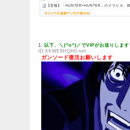
【悲報】「HUNTER×HUNTER」のクラピカ
Powered by livedoor 相互RSS
1:
以下、＼(^o^)／でVIPがお送りします
ID:XKWE9HQH0.net
ガンソード復活お願いします