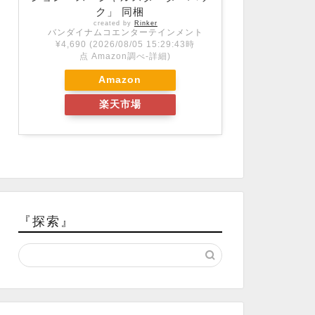
ク」 同梱
created by
Rinker
バンダイナムコエンターテインメント
¥4,690
(2026/08/05 15:29:43時
点 Amazon調べ-
詳細)
Amazon
楽天市場
『探索』