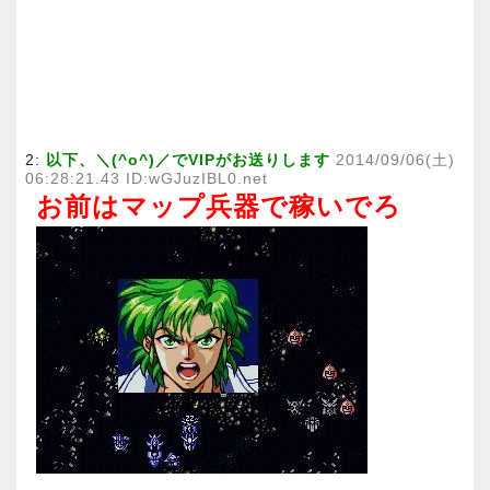
2:
以下、＼(^o^)／でVIPがお送りします
2014/09/06(土)
06:28:21.43 ID:wGJuzIBL0.net
お前はマップ兵器で稼いでろ