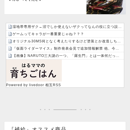
湿地帯専用ザク←沼でしか使えないザクってなんの役に立つ設定なんだ？
ゲームってキャラが一番重要じゃね？？？
オリジナル30MS何となく考えたりするけど塗装とか改造しちゃったら元の姿に戻せない！勿体無い！って日和る！！
『仮面ライダーマイス』制作発表会見で追加情報解禁 他、今週の備忘録（2026/7/31～2026/8/6）
【画像】NARUTO三大謎の一つ、「羅生門」とは一体何だったのか！？
Powered by livedoor 相互RSS
『補給』オススメ商品