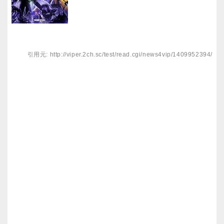
引用元: http://viper.2ch.sc/test/read.cgi/news4vip/1409952394/