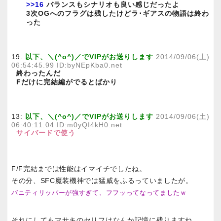
>>16
バランスもシナリオも良い感じだったよ
3次OGへのフラグは残したけどラ･ギアスの物語は終わ
った
19:
以下、＼(^o^)／でVIPがお送りします
2014/09/06(土)
06:54:45.99 ID:byNEpKba0.net
終わったんだ
Fだけに完結編がでるとばかり
13:
以下、＼(^o^)／でVIPがお送りします
2014/09/06(土)
06:40:11.04 ID:m0yQI4kH0.net
サイバードで使う
F/F完結までは性能はイマイチでしたね。
その分、SFC魔装機神では猛威をふるっていましたが。
バニティリッパーが強すぎて、フフッってなってましたｗ
それにしてもマサキのセリフはなんか記憶に残りますね