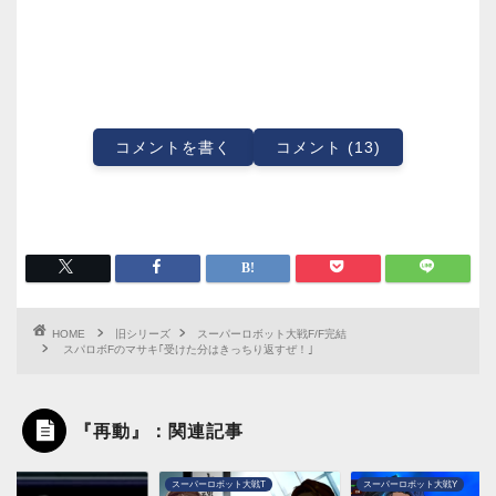
コメントを書く
コメント (13)
HOME
旧シリーズ
スーパーロボット大戦F/F完結
スパロボFのマサキ｢受けた分はきっちり返すぜ！｣
『再動』：関連記事
パーロボット大戦T
スーパーロボット大戦Y
スーパーロボット大戦30