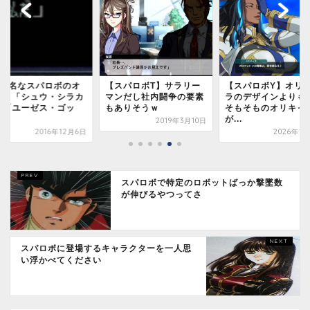
スパロボT】サラリー
【スパロボY】オリキャ
【スパロボ30】主人
ンだし社内闘争の要素
ラのデザインよりも今作
後継機DLCまだです
ありそうｗ
そもそものオリキャラ
2022年6月
が...
2019年3月10日
2026年1月27日
スパロボで特定のロボットばっか撃墜数
が伸びるやつってさ
スパロボに登場するキャラクターを一人思
い浮かべてください