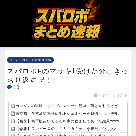
スーパーロボット大戦F/F完結
スパロボFのマサキ｢受けた分はきっ
ちり返すぜ！｣
13
2014年9月26日
ガンダムの戦艦ってモビルスーツに簡単に落とされるけど
東京都、八重洲駐車場に地下シェルターを整備へ…小池知事「弾道ミサイル攻撃から都民の命と財産守る」！
【画像】実写版みいちゃんを家に住ませてあげた結果wwwwwwww
【悲報】ワンピースの「ニカニカの実」を未だに受け入れられてない奴ｗｗｗｗｗ