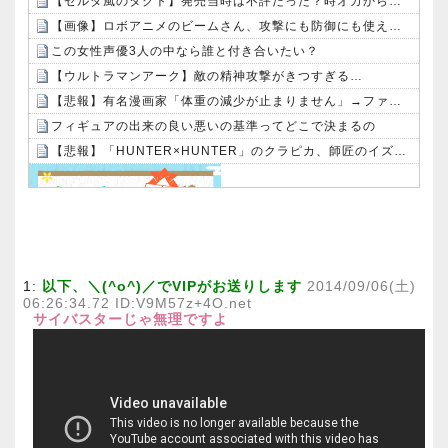
【ゼルダ風のタクト】発売当時は不評だった？時オカから激変したキャラデザに「なんじゃこりゃ」
【画像】ロボアニメのビームさん、攻撃にも防御にも使えて万能過ぎる
この女性声優3人の中なら誰と付き合いたい？
【ウルトラマンアーク】敵の精神攻撃がきつすぎる…
【悲報】有名漫画家「体重の減少が止まりません」→ファンから心配の声：26/08/07のニュース
フィギュアの出来の良い悪いの基準ってどこで決まるの
【悲報】「HUNTER×HUNTER」のクラピカ、師匠のイズナビに対する態度が本当に酷い！！
Powered by livedoor 相互RSS
1:
以下、＼(^o^)／でVIPがお送りします
2014/09/06(土)
06:26:34.72 ID:V9M57z+4O.net
サイバスターじゃ無理ですよ