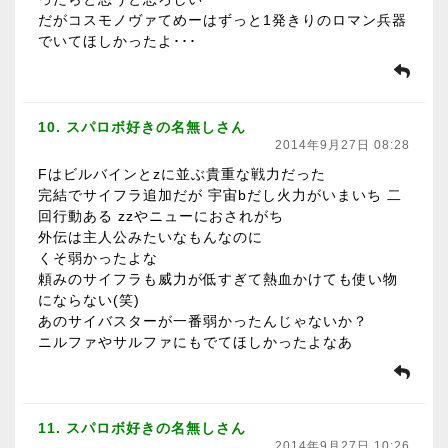
だがコスモノヴァてめーはずっと1発きりのロマン兵器
でいてほしかったよ･･･
10. スパロボ好きの名無しさん
2014年9月27日 08:28
Fはビルバインとzに並ぶ貴重な戦力だった
完結でサイフラ追加だが 宇宙bだし火力がいまいち 二
回行動ある zzやニューにおされがち
外伝は主人公みたいなもんなのに
くそ弱かったよな
頼みのサイフラも威力が低すぎて熱血かけても使い物
にならない(笑)
あのサイバスターが一番弱かったんじゃないか？
ニルファやサルファにもでてほしかったよなあ
11. スパロボ好きの名無しさん
2014年9月27日 10:26