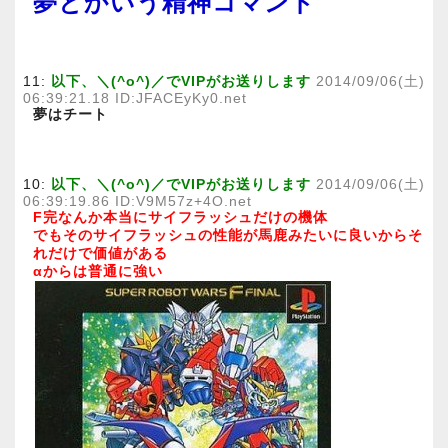
夢とかいう精神コマンド
11:
以下、＼(^o^)／でVIPがお送りします
2014/09/06(土)
06:39:21.18 ID:JFACEyKy0.net
夢はチート
10:
以下、＼(^o^)／でVIPがお送りします
2014/09/06(土)
06:39:19.86 ID:V9M57z+4O.net
F完なんか本当にサイフラッシュだけの機体
でもそのサイフラッシュの性能が馬鹿みたいに良いからそ
れだけで価値がある
αからは普通に強い