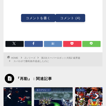
コメントを書く
コメント (4)
HOME
Zシリーズ
第2次スーパーロボット大戦Z 破界篇
スパロボで勝利条件達成したのに
『再動』：関連記事
レ
ありがちなこと
三大○○