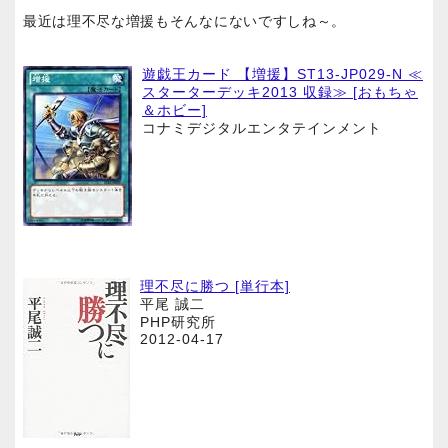
最近は理不尽な増援もそんなにないですしね～。
遊戯王カード 【増援】ST13-JP029-N ≪
スターターデッキ2013 収録≫ [おもちゃ
＆ホビー]
コナミデジタルエンタテインメント
理不尽に勝つ [単行本]
平尾 誠二
PHP研究所
2012-04-17