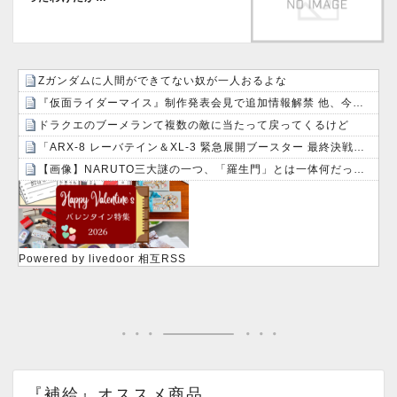
Ζガンダムに人間ができてない奴が一人おるよな
『仮面ライダーマイス』制作発表会見で追加情報解禁 他、今週の備忘録（2026/7/31～2026/8/6）
ドラクエのブーメランて複数の敵に当たって戻ってくるけど
「ARX-8 レーバテイン＆XL-3 緊急展開ブースター 最終決戦仕様」アルお前カッコいいな
【画像】NARUTO三大謎の一つ、「羅生門」とは一体何だったのか！？
Powered by livedoor 相互RSS
『補給』オススメ商品