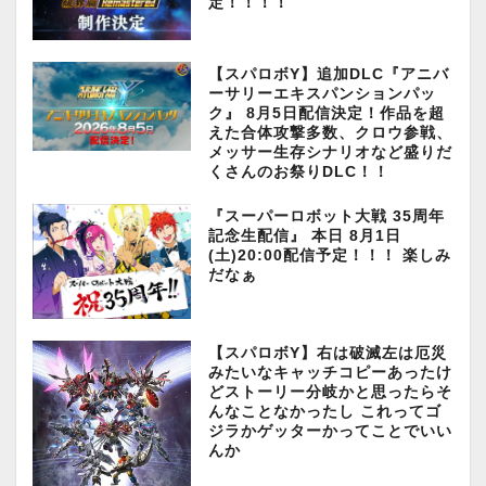
定！！！！
【スパロボY】追加DLC『アニバ
ーサリーエキスパンションパッ
ク』 8月5日配信決定！作品を超
えた合体攻撃多数、クロウ参戦、
メッサー生存シナリオなど盛りだ
くさんのお祭りDLC！！
『スーパーロボット大戦 35周年
記念生配信』 本日 8月1日
(土)20:00配信予定！！！ 楽しみ
だなぁ
【スパロボY】右は破滅左は厄災
みたいなキャッチコピーあったけ
どストーリー分岐かと思ったらそ
んなことなかったし これってゴ
ジラかゲッターかってことでいい
んか