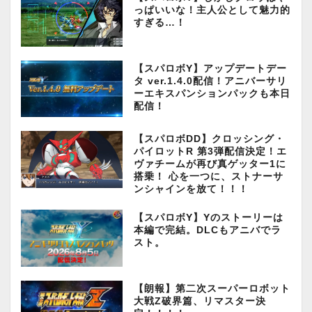
っぱいいな！主人公として魅力的
すぎる…！
【スパロボY】アップデートデー
タ ver.1.4.0配信！アニバーサリ
ーエキスパンションパックも本日
配信！
【スパロボDD】クロッシング・
パイロットR 第3弾配信決定！エ
ヴァチームが再び真ゲッター1に
搭乗！ 心を一つに、ストナーサ
ンシャインを放て！！！
【スパロボY】Yのストーリーは
本編で完結。DLCもアニバでラ
スト。
【朗報】第二次スーパーロボット
大戦Z破界篇、リマスター決