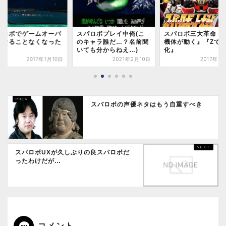
パロボでゲームオーバ
スパロボプレイ中俺(こ
スパロボ三大革命 『
になることなくなった
のキャラ誰だ…？名前聞
機体が動く』『ZでH
ね
いても分からねえ…)
化』
2017年1月10日
2021年2月10日
2017年1
スパロボの声優ネタはもう自重すべき
スパロボUXが久しぶりの良スパロボだ
ったわけだが…
コメント