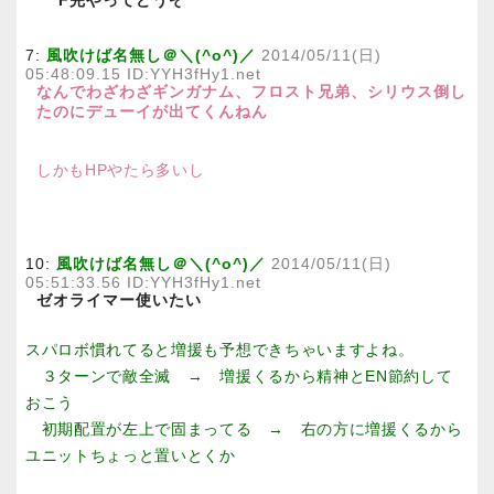
F完やってどうぞ
7:
風吹けば名無し＠＼(^o^)／
2014/05/11(日)
05:48:09.15 ID:YYH3fHy1.net
なんでわざわざギンガナム、フロスト兄弟、シリウス倒し
たのにデューイが出てくんねん
しかもHPやたら多いし
10:
風吹けば名無し＠＼(^o^)／
2014/05/11(日)
05:51:33.56 ID:YYH3fHy1.net
ゼオライマー使いたい
スパロボ慣れてると増援も予想できちゃいますよね。
３ターンで敵全滅 → 増援くるから精神とEN節約して
おこう
初期配置が左上で固まってる → 右の方に増援くるから
ユニットちょっと置いとくか