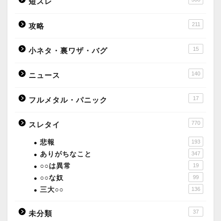
短スレ
211
攻略
15
小ネタ・裏ワザ・バグ
140
ニュース
17
フルメタル・パニック
770
スレタイ
悲報
193
ありがちなこと
347
○○は異常
19
○○な奴
99
三大○○
136
37
未分類