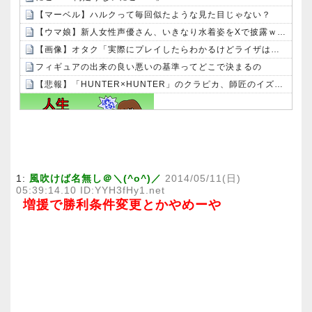
【マーベル】ハルクって毎回似たような見た目じゃない？
【ウマ娘】新人女性声優さん、いきなり水着姿をXで披露ｗｗｗｗ
【画像】オタク「実際にプレイしたらわかるけどライザは友達って感じで性的な目では見れないｗ」←これｗｗｗｗ：26/08/06のニュース
フィギュアの出来の良い悪いの基準ってどこで決まるの
【悲報】「HUNTER×HUNTER」のクラピカ、師匠のイズナビに対する態度が本当に酷い！！
Powered by livedoor 相互RSS
1:
風吹けば名無し＠＼(^o^)／
2014/05/11(日)
05:39:14.10 ID:YYH3fHy1.net
増援で勝利条件変更とかやめーや