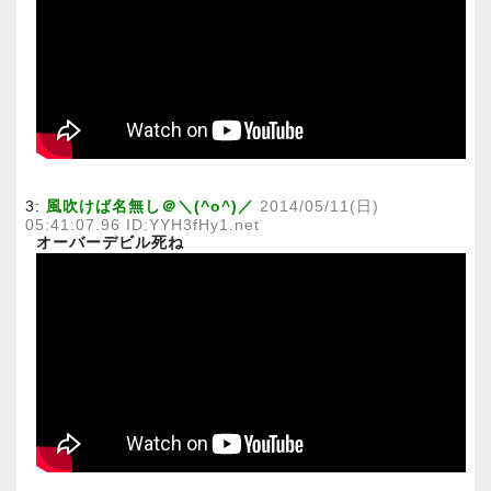
3:
風吹けば名無し＠＼(^o^)／
2014/05/11(日)
05:41:07.96 ID:YYH3fHy1.net
オーバーデビル死ね