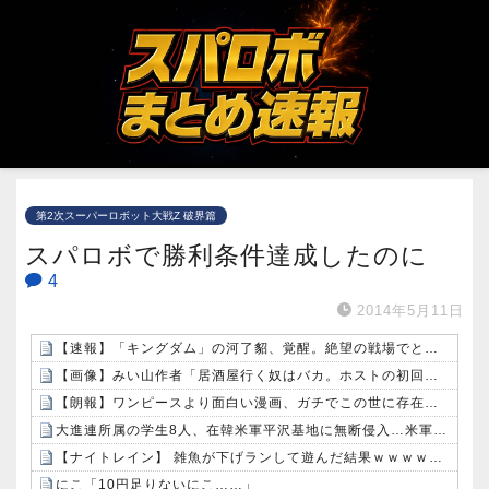
第2次スーパーロボット大戦Z 破界篇
スパロボで勝利条件達成したのに
4
2014年5月11日
【速報】「キングダム」の河了貂、覚醒。絶望の戦場でとんでもない策を思いつくｗｗｗｗ
【画像】みい山作者「居酒屋行く奴はバカ。ホストの初回なら居酒屋より安く飲めてイケメンにチヤホヤされる」
【朗報】ワンピースより面白い漫画、ガチでこの世に存在しないかもしれないｗｗｗ
大進連所属の学生8人、在韓米軍平沢基地に無断侵入…米軍により身柄拘束！
【ナイトレイン】 雑魚が下げランして遊んだ結果ｗｗｗｗｗｗ
にこ「10円足りないにこ……」