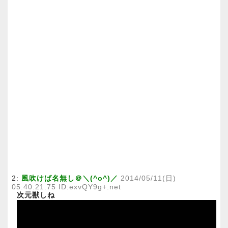
2:
風吹けば名無し＠＼(^o^)／
2014/05/11(日)
05:40:21.75 ID:exvQY9g+.net
次元獣しね