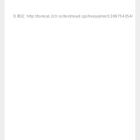
引用元: http://tomcat.2ch.sc/test/read.cgi/livejupiter/1399754354/