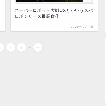
スーパーロボット大戦UXとかいうスパ
ロボシリーズ最高傑作
日
2025年9月7日
...
3
4
5
44