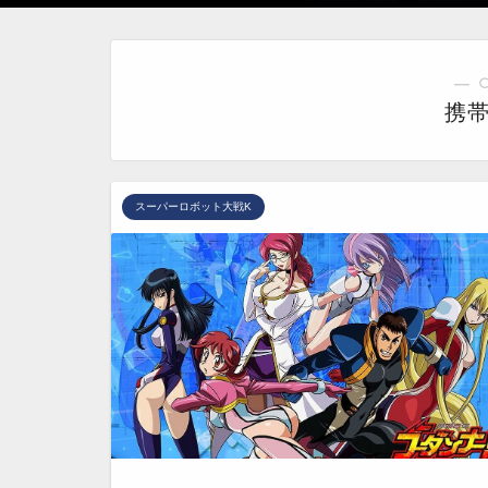
― 
携
スーパーロボット大戦K