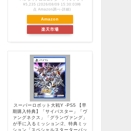
¥5,235
(2026/08/09 15:30:03時
点 Amazon調べ-
詳細)
Amazon
楽天市場
スーパーロボット大戦Y -PS5 【早
期購入特典】「サイバスター」「ヴ
ァングネクス」「グランヴァング」
が手に入るミッション:2、特典ミッ
ション「スペシャルスターターパッ