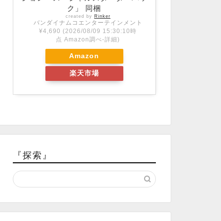
ク」 同梱
created by
Rinker
バンダイナムコエンターテインメント
¥4,690
(2026/08/09 15:30:10時
点 Amazon調べ-
詳細)
Amazon
楽天市場
『探索』