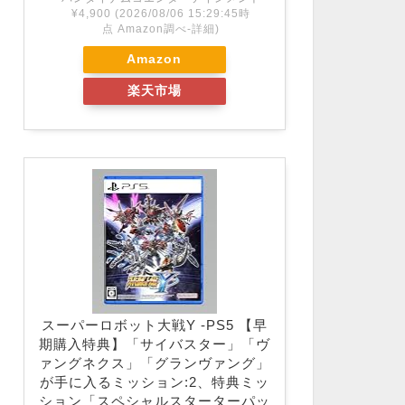
¥4,900
(2026/08/06 15:29:45時
点 Amazon調べ-
詳細)
Amazon
楽天市場
スーパーロボット大戦Y -PS5 【早
期購入特典】「サイバスター」「ヴ
ァングネクス」「グランヴァング」
が手に入るミッション:2、特典ミッ
ション「スペシャルスターターパッ