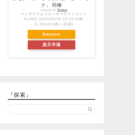
ク」 同梱
created by
Rinker
バンダイナムコエンターテインメント
¥4,690
(2026/08/06 15:29:46時
点 Amazon調べ-
詳細)
Amazon
楽天市場
『探索』