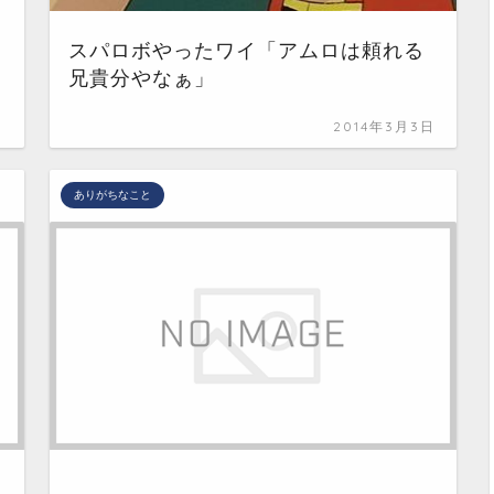
スパロボやったワイ「アムロは頼れる
兄貴分やなぁ」
日
2014年3月3日
ありがちなこと