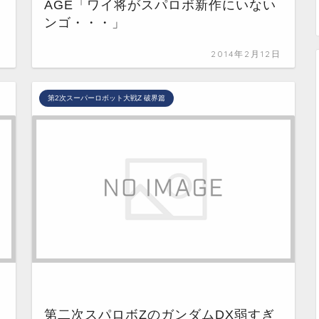
AGE「ワイ将がスパロボ新作にいない
ンゴ・・・」
日
2014年2月12日
第2次スーパーロボット大戦Z 破界篇
第二次スパロボZのガンダムDX弱すぎ