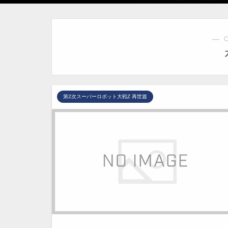
― 
第2次スーパーロボット大戦Z 再世篇