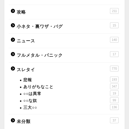
211
攻略
15
小ネタ・裏ワザ・バグ
140
ニュース
17
フルメタル・パニック
770
スレタイ
悲報
193
ありがちなこと
347
○○は異常
19
○○な奴
99
三大○○
136
37
未分類