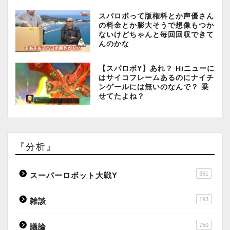
スパロボって版権料とか声優さん
の料金とか膨大そうで想像もつか
ないけどちゃんと毎回回収できて
んのかな
【スパロボY】あれ？ Hiニューに
はサイコフレームあるのにナイチ
ンゲールには無いのなんで？ 乗
せてたよね？
『分析』
361
スーパーロボット大戦Y
193
雑談
750
議論