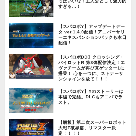
っぱいいな！主人公として魅力的
すぎる…！
【スパロボY】アップデートデー
タ ver.1.4.0配信！アニバーサリ
ーエキスパンションパックも本日
配信！
【スパロボDD】クロッシング・
パイロットR 第3弾配信決定！エ
ヴァチームが再び真ゲッター1に
搭乗！ 心を一つに、ストナーサ
ンシャインを放て！！！
【スパロボY】Yのストーリーは
本編で完結。DLCもアニバでラ
スト。
【朗報】第二次スーパーロボット
大戦Z破界篇、リマスター決
定！！！！