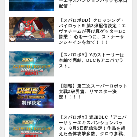
ーエキスパンションパックも本日
配信！
【スパロボDD】クロッシング・
パイロットR 第3弾配信決定！エ
ヴァチームが再び真ゲッター1に
搭乗！ 心を一つに、ストナーサ
ンシャインを放て！！！
【スパロボY】Yのストーリーは
本編で完結。DLCもアニバでラ
スト。
【朗報】第二次スーパーロボット
大戦Z破界篇、リマスター決
定！！！！
【スパロボY】追加DLC『アニバ
ーサリーエキスパンションパッ
ク』 8月5日配信決定！作品を超
えた合体攻撃多数、クロウ参戦、