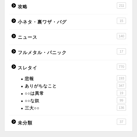
211
攻略
15
小ネタ・裏ワザ・バグ
140
ニュース
17
フルメタル・パニック
770
スレタイ
悲報
193
ありがちなこと
347
○○は異常
19
○○な奴
99
三大○○
136
37
未分類