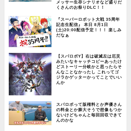
メッサー生存シナリオなど盛りだ
くさんのお祭りDLC！！
『スーパーロボット大戦 35周年
記念生配信』 本日 8月1日
(土)20:00配信予定！！！ 楽しみ
だなぁ
【スパロボY】右は破滅左は厄災
みたいなキャッチコピーあったけ
どストーリー分岐かと思ったらそ
んなことなかったし これってゴ
ジラかゲッターかってことでいい
んか
スパロボって版権料とか声優さん
の料金とか膨大そうで想像もつか
ないけどちゃんと毎回回収できて
んのかな