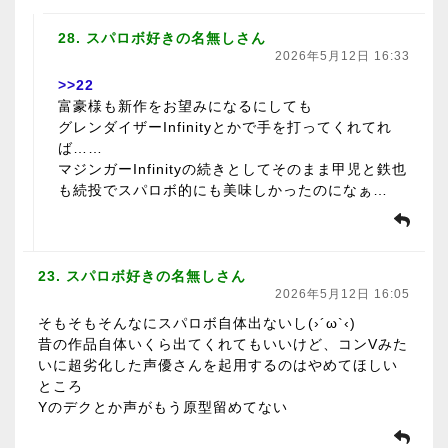
28. スパロボ好きの名無しさん
2026年5月12日 16:33
>>22
富豪様も新作をお望みになるにしても
グレンダイザーInfinityとかで手を打ってくれてれ
ば……
マジンガーInfinityの続きとしてそのまま甲児と鉄也
も続投でスパロボ的にも美味しかったのになぁ…
23. スパロボ好きの名無しさん
2026年5月12日 16:05
そもそもそんなにスパロボ自体出ないし(›´ω`‹)
昔の作品自体いくら出てくれてもいいけど、コンVみた
いに超劣化した声優さんを起用するのはやめてほしい
ところ
Yのデクとか声がもう原型留めてない