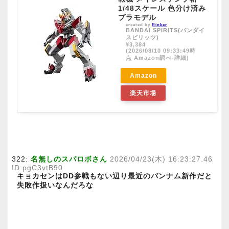
1/48スケール 色分け済み
プラモデル
created by
Rinker
BANDAI SPIRITS(バンダイ
スピリッツ)
¥3,384
(2026/08/10 09:33:49時
点 Amazon調べ-
詳細)
Amazon
楽天市場
322:
名無しのスパロボさん
2026/04/23(木) 16:23:27.46
ID:pgC3vtB90
キョカセンはDD参戦もない辺り最近のバンナム新作だと
失敗作扱いなんだろな