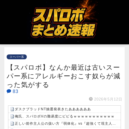
スーパー系
【スパロボ】なんか最近は古いスー
パー系にアレルギーおこす奴らが減
った気がする
83
2026年5月12日
ダスクブラッドNT抽選発表きたああああああ
俺氏、スパロボVの難易度にビビるｗｗｗｗｗｗｗｗｗｗｗ
正しい前作主人公の扱い方『弱体化』vs『超強くて現主人公を食う活躍』←これｗｗｗ