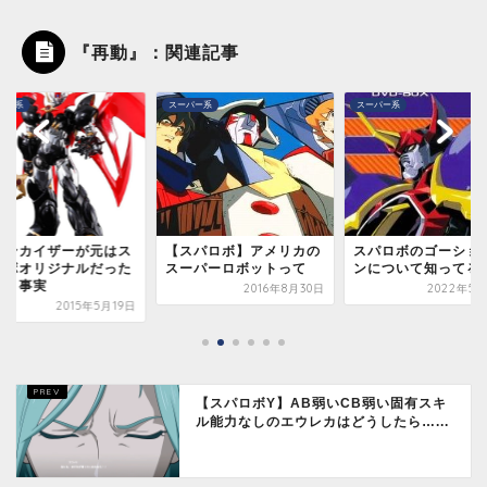
『再動』：関連記事
パー系
スーパー系
スーパー系
ジンカイザーが元はス
【スパロボ】アメリカの
スパロボのゴーショ
ロボオリジナルだった
スーパーロボットって
ンについて知ってる
いう事実
2016年8月30日
2022年5月
2015年5月19日
【スパロボY】AB弱いCB弱い固有スキ
ル能力なしのエウレカはどうしたら…...