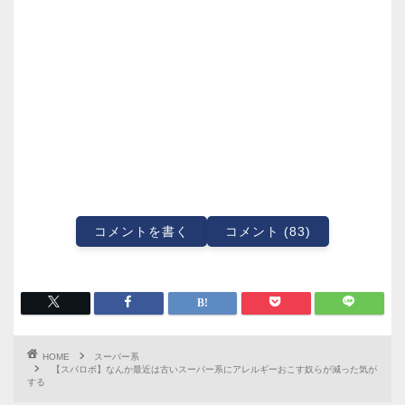
コメントを書く
コメント (83)
HOME
スーパー系
【スパロボ】なんか最近は古いスーパー系にアレルギーおこす奴らが減った気が
する