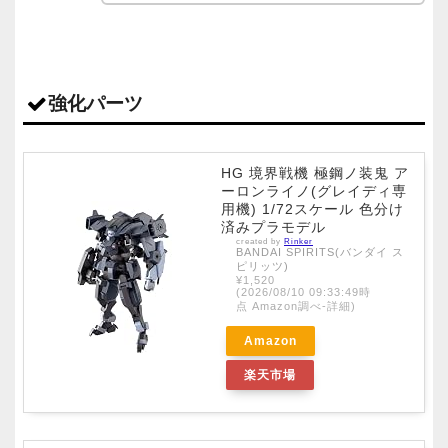
強化パーツ
HG 境界戦機 極鋼ノ装鬼 ア
ーロンライノ(グレイディ専
用機) 1/72スケール 色分け
済みプラモデル
created by
Rinker
BANDAI SPIRITS(バンダイ ス
ピリッツ)
¥1,520
(2026/08/10 09:33:49時
点 Amazon調べ-
詳細)
Amazon
楽天市場