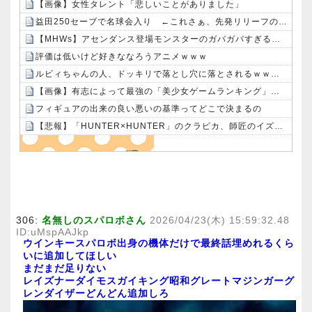
【画像】女性タレント「悲しいことがありました」
益田250セーブで名球会入り ←これさぁ、先発リリーフの両方で活躍して199勝249Sした投手は入れんの？
【MHWs】アセンダンス登場モンスターのガバガバすぎる偽リークきたな
評価は低いけど好きななろうアニメｗｗｗ
ルビィちゃんの人、ドッキリで落とし穴に落とされるｗｗｗｗ
【画像】有志によって最強の「美少女ゲームランキング」が発表！!！ あの名作も：26/08/09のニュース
フィギュアの出来の良い悪いの基準ってどこで決まるの
【悲報】「HUNTER×HUNTER」のクラピカ、師匠のイズナビに対する態度が本当に酷い！！
Powered by livedoor 相互RSS
306:
名無しのスパロボさん
2026/04/23(木) 15:59:32.48
ID:uMspAAJkp
ウインキースパロボ出身の機体だけで最終話埋めれるくら
いに追加してほしい
まだまだ足りない
レイズナーダイモスガイキング昭和グレートマジンガーグ
レンダイザーどんどん追加しろ