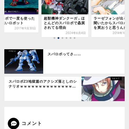
パロボで一度も使った
超獣機神ダンクーガ←ほ
ラーゼフォンが出る
が無いロボット
とんどのスパロボで贔屓
聞いたからスパロボ
されてる理由
を買おうと思うんだ
2017年9月30日
2024年6月4日
2014年10
スパロボってさ……
スパロボZ3地獄篇のアクシズ落としのシ
ナリオｗｗｗｗｗｗｗｗｗｗｗｗｗｗ...
コメント