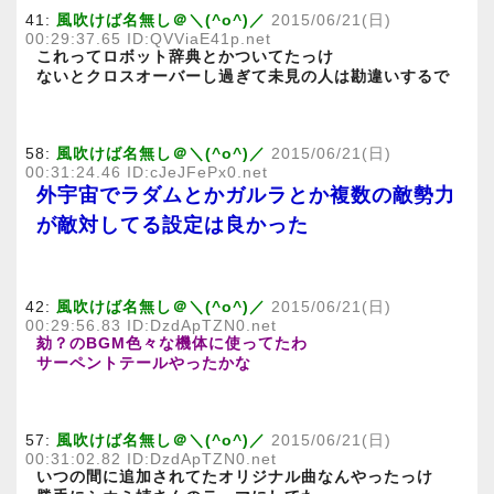
41:
風吹けば名無し＠＼(^o^)／
2015/06/21(日)
00:29:37.65 ID:QVViaE41p.net
これってロボット辞典とかついてたっけ
ないとクロスオーバーし過ぎて未見の人は勘違いするで
58:
風吹けば名無し＠＼(^o^)／
2015/06/21(日)
00:31:24.46 ID:cJeJFePx0.net
外宇宙でラダムとかガルラとか複数の敵勢力
が敵対してる設定は良かった
42:
風吹けば名無し＠＼(^o^)／
2015/06/21(日)
00:29:56.83 ID:DzdApTZN0.net
劾？のBGM色々な機体に使ってたわ
サーペントテールやったかな
57:
風吹けば名無し＠＼(^o^)／
2015/06/21(日)
00:31:02.82 ID:DzdApTZN0.net
いつの間に追加されてたオリジナル曲なんやったっけ