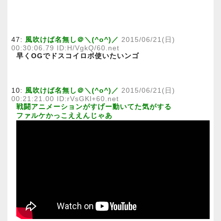
47:
風吹けば名無し＠＼(^o^)／
2015/06/21(日)
00:30:06.79 ID:H/VgkQ/60.net
早くOGでドスコイロボ使いたいンゴ
10:
風吹けば名無し＠＼(^o^)／
2015/06/21(日)
00:21:21.00 ID:rVsGKl+60.net
戦闘アニメーションがすげー動いてた気がする
ファルケかっこええんじゃあ