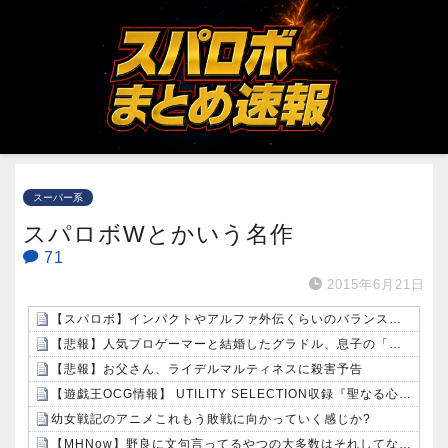
スーパー系
スパロボWとかいう名作
71
2015年6月21日
【スパロボ】インパクトやアルファ外伝くらいのバランス求む！！ → インパクトも最終的にはコアブースターで雑魚は一撃で倒せてたけどね
【悲報】人気プロゲーマーと結婚したグラドル、息子の「自閉スペクトラム症」診断にショックで泣く
【悲報】お父さん、ライデルマルティネスに殺害予告
【遊戯王OCG情報】 UTILITY SELECTION収録『聖なる心のバリア －マインドフォース－』実物画像
幼女戦記のアニメこれもう敗戦に向かっていく感じか?
【MHNow】野良に文句言ってるやつの大多数はそれしてないだけの雑魚だから聞く耳持つだけムダよ