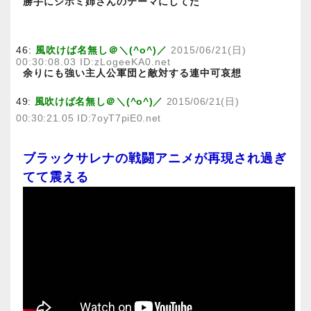
勝手にシホミ姉さんのテーマにしてた
46:
風吹けば名無し＠＼(^o^)／
2015/06/21(日)
00:30:08.03 ID:zLogeeKA0.net
余りにも強い主人公軍団と敵対する連中可哀想
49:
風吹けば名無し＠＼(^o^)／
2015/06/21(日)
00:30:21.05 ID:7oyT7piE0.net
ブラックサレナの戦闘アニメが再現され過ぎ
てて震える