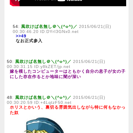
54:
風吹けば名無し＠＼(^o^)／
2015/06/21(日)
00:30:46.20 ID:DYrI3GNx0.net
>>49
なお正式参入
50:
風吹けば名無し＠＼(^o^)／
2015/06/21(日)
00:30:31.15 ID:y8kZET/jp.net
嫁を模したコンピューターはともかく自分の息子が女の子
にした存在作るとか地味に闇が深い
48:
風吹けば名無し＠＼(^o^)／
2015/06/21(日)
00:30:20.59 ID:+4LqtzF50.net
ホリスとかいう、裏切る雰囲気出しながら特に何もなかっ
た奴