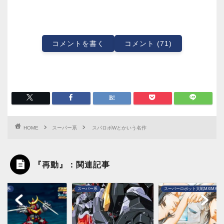
コメントを書く
コメント (71)
HOME
スーパー系
スパロボWとかいう名作
『再動』：関連記事
パー系
スーパー系
スーパーロボット大戦MX/MXP