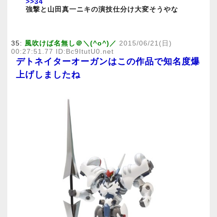
>>34
強撃と山田真一ニキの演技仕分け大変そうやな
35:
風吹けば名無し＠＼(^o^)／
2015/06/21(日)
00:27:51.77 ID:Bc9ItutU0.net
デトネイターオーガンはこの作品で知名度爆
上げしましたね