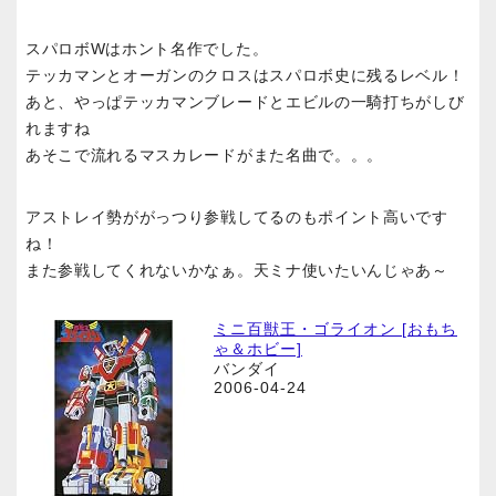
スパロボWはホント名作でした。
テッカマンとオーガンのクロスはスパロボ史に残るレベル！
あと、やっぱテッカマンブレードとエビルの一騎打ちがしび
れますね
あそこで流れるマスカレードがまた名曲で。。。
アストレイ勢ががっつり参戦してるのもポイント高いです
ね！
また参戦してくれないかなぁ。天ミナ使いたいんじゃあ～
ミニ百獣王・ゴライオン [おもち
ゃ＆ホビー]
バンダイ
2006-04-24