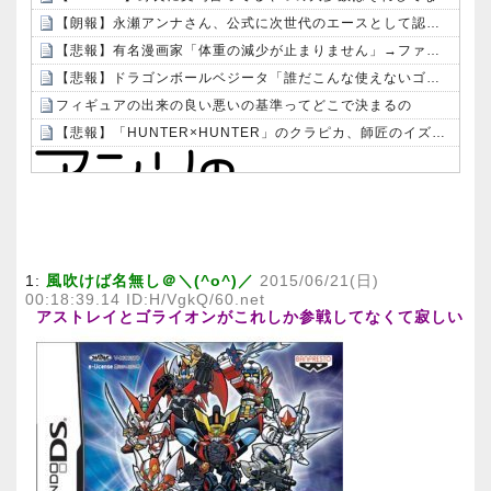
【朗報】永瀬アンナさん、公式に次世代のエースとして認められる
【悲報】有名漫画家「体重の減少が止まりません」→ファンから心配の声：26/08/07のニュース
【悲報】ドラゴンボールベジータ「誰だこんな使えないゴミを呼んだ奴は」ヤムチャ「はは…」←これｗｗｗ
フィギュアの出来の良い悪いの基準ってどこで決まるの
【悲報】「HUNTER×HUNTER」のクラピカ、師匠のイズナビに対する態度が本当に酷い！！
Powered by livedoor 相互RSS
1:
風吹けば名無し＠＼(^o^)／
2015/06/21(日)
00:18:39.14 ID:H/VgkQ/60.net
アストレイとゴライオンがこれしか参戦してなくて寂しい