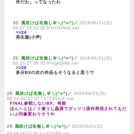
作だわ」ってなったわ
32:
風吹けば名無し＠＼(^o^)／
2015/06/21(日)
00:27:28.32 ID:DYrI3GNx0.net
>>24
再生篇(小声)
25:
風吹けば名無し＠＼(^o^)／
2015/06/21(日)
00:25:27.36 ID:H/VgkQ/60.net
>>20
多分BXの次の作品もそうなると思うで
23:
風吹けば名無し＠＼(^o^)／
2015/06/21(日)
00:24:46.23 ID:TX7Z91xyK.net
FINAL参戦しないBX、有能
ほんへとはノリ違うし贔屓でガッツリ原作再現されてもだ
いぶ印象変わりそうや
29:
風吹けば名無し＠＼(^o^)／
2015/06/21(日)
00:26:28.57 ID:7oyT7piE0.net