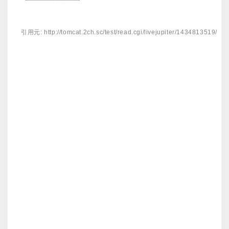
引用元: http://tomcat.2ch.sc/test/read.cgi/livejupiter/1434813519/