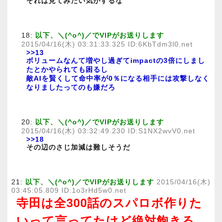
それは見てみたい気がするな
18:
以下、＼(^o^)／でVIPがお送りします
2015/04/16(木) 03:31:33.325 ID:6KbTdm3l0.net
>>13
ボリュームなんて増やし過ぎてimpactの3倍にしまし
たとかやられても困るし
敵AIを賢くして命中率が0％になる相手には攻撃しなく
なりましたってのも嫌だろ
20:
以下、＼(^o^)／でVIPがお送りします
2015/04/16(木) 03:32:49.230 ID:S1NX2wvV0.net
>>18
その辺のさじ加減は難しそうだ
21:
以下、＼(^o^)／でVIPがお送りします
2015/04/16(木)
03:45:05.809 ID:1o3rHd5w0.net
寺田は全300話のスパロボ作りた
いって言ってたけど絶対飽きる