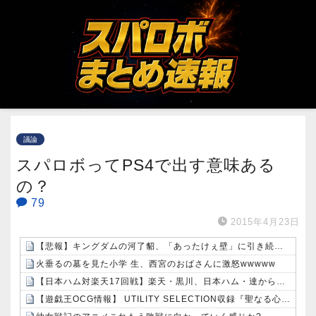
議論
スパロボってPS4で出す意味ある
の？
79
2015年4月23日
【悲報】キングダムの河了貂、「あったけぇ壁」に引き続き更に味方をぶっ殺す作戦を実行するWWWWWWWWWWWWWWWWWWWWWWWWWWWWWWWWWWWWWWWWWWWWWWWW
火垂るの墓を見た小学 生、西宮のおばさんに激怒wwwww
【日本ハム対楽天17回戦】楽天・黒川、日本ハム・達から第2号先制ソロホームラン！！！！！！！！！！！！！
【遊戯王OCG情報】 UTILITY SELECTION収録『聖なる心のバリア －マインドフォース－』実物画像