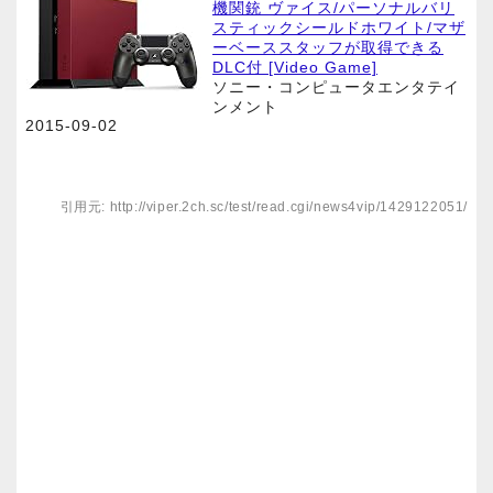
機関銃 ヴァイス/パーソナルバリ
スティックシールドホワイト/マザ
ーベーススタッフが取得できる
DLC付 [Video Game]
ソニー・コンピュータエンタテイ
ンメント
2015-09-02
引用元: http://viper.2ch.sc/test/read.cgi/news4vip/1429122051/