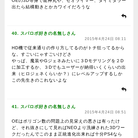
OEの3D等身で龍神丸や、ゼオライマー、ダイミダラー
出たら結構動きとかカワイイだろうな
40. スパロボ好きの名無しさん
2015年4月24日 08:11
HD機で従来通りの作り方してるのがトチ狂ってるから
な。すごいにゃすごいけどさ
やっぱ、魔装やGジェネみたいに３Dモデリングを２D
に加工するか、３Dでもユーザーが納得いくくらいの出
来（ヒロジェネくらいか？）にレベルアップするしか
この先生きのこれないよな
41. スパロボ好きの名無しさん
2015年4月24日 08:51
OEはポリゴン数の問題上の見栄えの悪さは有ったけ
ど、それ抜きにして見ればNEOより洗練された3Dワー
クだったんでこのまま正統進化出来れば十分PS4なら