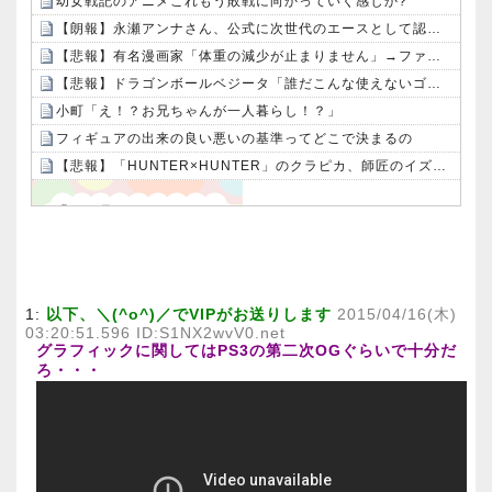
幼女戦記のアニメこれもう敗戦に向かっていく感じか?
【朗報】永瀬アンナさん、公式に次世代のエースとして認められる
【悲報】有名漫画家「体重の減少が止まりません」→ファンから心配の声：26/08/07のニュース
【悲報】ドラゴンボールベジータ「誰だこんな使えないゴミを呼んだ奴は」ヤムチャ「はは…」←これｗｗｗ
小町「え！？お兄ちゃんが一人暮らし！？」
フィギュアの出来の良い悪いの基準ってどこで決まるの
【悲報】「HUNTER×HUNTER」のクラピカ、師匠のイズナビに対する態度が本当に酷い！！
Powered by livedoor 相互RSS
1:
以下、＼(^o^)／でVIPがお送りします
2015/04/16(木)
03:20:51.596 ID:S1NX2wvV0.net
グラフィックに関してはPS3の第二次OGぐらいで十分だ
ろ・・・