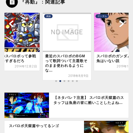
『再動』：関連記事
議論
ガンダム
近のスパロボって参戦
最近のスパロボのBGM
スパロボのガンダム
品多すぎるだろ
って歌詞ついて主題歌そ
魚はいない説
のまま使われるように
2014年12月2日
2019年11
な...
2018年8月9日
【ネタバレ？注意】 スパロボ天獄篇のス
タッフは魚座の皆に酷いことしたよね...
スパロボ天獄篇やってるンゴ