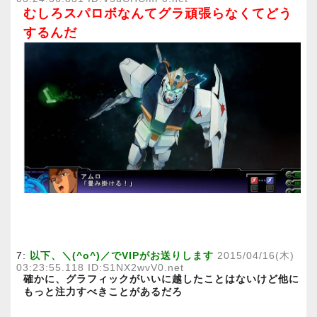
むしろスパロボなんてグラ頑張らなくてどう
するんだ
7:
以下、＼(^o^)／でVIPがお送りします
2015/04/16(木)
03:23:55.118 ID:S1NX2wvV0.net
確かに、グラフィックがいいに越したことはないけど他に
もっと注力すべきことがあるだろ