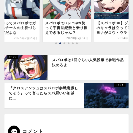
ムロってスパロボでガ
スパロボでGレコや∀勢
【スパロボ30】ゾル
ダムチームの主役づら
って宇宙世紀勢と乗り換
のキャラは立ってる
過ぎだよな
えできるじゃん？
ヨナがコウ・ウラキよ.
2023年2月23日
2020年3月14日
2024年7
スパロボは1回ぐらい人気投票で参戦作品
決めろよ
『クロスアンジュはスパロボ参戦意識し
てそう』って言ったらスパ厨いい加減
に...
コメント