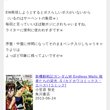
EW再現しようとするとボスらしいボスがいないから
（いるのはサーペントの集団ｗ）
毎回と言っていいほぼ敵ポジにされちゃいますね。
ライターに便利に使われすぎですｗ
序盤・中盤に仲間になってそのままベンチ入りしちゃうキャ
ラよりは
よっぽど印象に残ってよいですがｗ
新機動戦記ガンダムW Endless Waltz 敗
者たちの栄光 -5 (カドカワコミックス・
エース) [コミック]
小笠原 智史
角川書店
2013-06-24