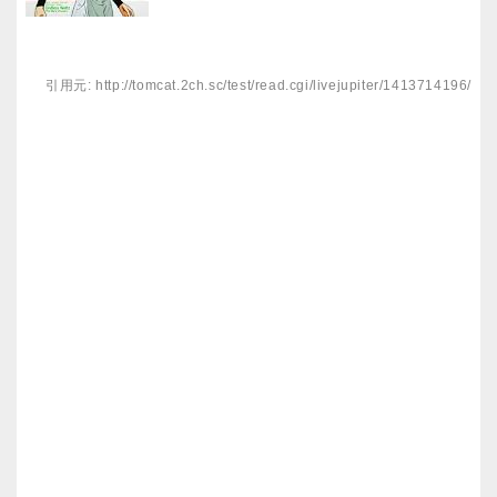
引用元: http://tomcat.2ch.sc/test/read.cgi/livejupiter/1413714196/