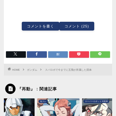
コメントを書く
コメント (25)
HOME
ガンダム
スパロボで今までに五飛が所属した団体
『再動』：関連記事
ダム
短スレ
スーパーロボット大戦30