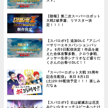
スト。
【朗報】第二次スーパーロボット
大戦Z破界篇、リマスター決
定！！！！
【スパロボY】追加DLC『アニバ
ーサリーエキスパンションパッ
ク』 8月5日配信決定！作品を超
えた合体攻撃多数、クロウ参戦、
メッサー生存シナリオなど盛りだ
くさんのお祭りDLC！！
『スーパーロボット大戦 35周年
記念生配信』 本日 8月1日
(土)20:00配信予定！！！ 楽しみ
だなぁ
【スパロボY】右は破滅左は厄災
みたいなキャッチコピーあったけ