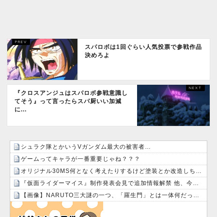
スパロボは1回ぐらい人気投票で参戦作品
決めろよ
『クロスアンジュはスパロボ参戦意識し
てそう』って言ったらスパ厨いい加減
に...
シュラク隊とかいうVガンダム最大の被害者…
ゲームってキャラが一番重要じゃね？？？
オリジナル30MS何となく考えたりするけど塗装とか改造しちゃったら元の姿に戻せない！勿体無い！って日和る！！
『仮面ライダーマイス』制作発表会見で追加情報解禁 他、今週の備忘録（2026/7/31～2026/8/6）
【画像】NARUTO三大謎の一つ、「羅生門」とは一体何だったのか！？