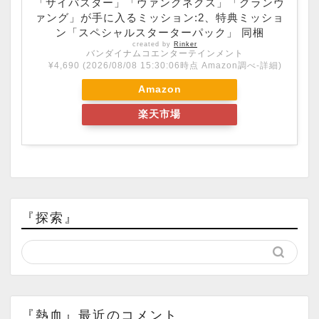
「サイバスター」「ヴァングネクス」「グランヴ
ァング」が手に入るミッション:2、特典ミッショ
ン「スペシャルスターターパック」 同梱
created by
Rinker
バンダイナムコエンターテインメント
¥4,690
(2026/08/08 15:30:06時点 Amazon調べ-
詳細)
Amazon
楽天市場
『探索』
『熱血』最近のコメント