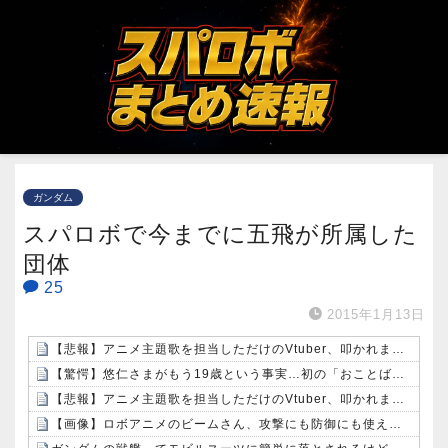
ガンダム
スパロボで今までに五飛が所属した
団体
25
2015年1月13日
【悲報】アニメ主題歌を担当しただけのVtuber、叩かれまくってしまう
【驚愕】悠仁さまがもう19歳という事実…初の「おことば」にネット民驚嘆
【悲報】アニメ主題歌を担当しただけのVtuber、叩かれまくってしまう
【画像】ロボアニメのビームさん、攻撃にも防御にも使えて万能過ぎる