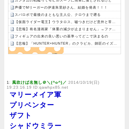
ガンダムの戦艦ってモビルスーツに簡単に落とされるけど
声優でMリーガーの伊達朱里紗さん、結婚を発表！！！
スパロボで最後のまともな主人公、クロウまで遡る
【仮面ライダー電王】ウラタロス、嘘つきだけど意外と常識人寄りだよね
【悲報】有名漫画家「体重の減少が止まりません」→ファンから心配の声：26/08/07のニュース
フィギュアの出来の良い悪いの基準ってどこで決まるの
【悲報】「HUNTER×HUNTER」のクラピカ、師匠のイズナビに対する態度が本当に酷い！！
Powered by livedoor 相互RSS
1:
風吹けば名無し＠＼(^o^)／
2014/10/19(日)
19:23:16.19 ID:qawhpx85.net
マリーメイア軍
プリベンター
ザフト
シャドウミラー