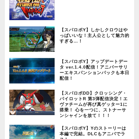
【スパロボY】しかしクロウはや
っぱいいな！主人公として魅力的
すぎる…！
【スパロボY】アップデートデー
タ ver.1.4.0配信！アニバーサリ
ーエキスパンションパックも本日
配信！
【スパロボDD】クロッシング・
パイロットR 第3弾配信決定！エ
ヴァチームが再び真ゲッター1に
搭乗！ 心を一つに、ストナーサ
ンシャインを放て！！！
【スパロボY】Yのストーリーは
本編で完結。DLCもアニバでラ