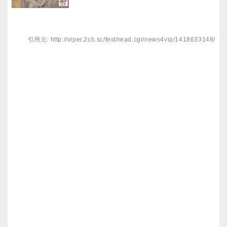
引用元: http://viper.2ch.sc/test/read.cgi/news4vip/1418633148/