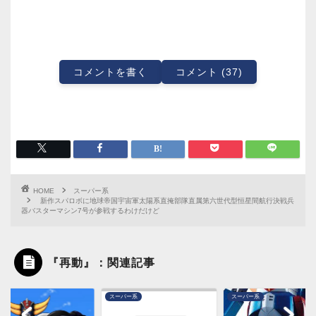
コメントを書く
コメント (37)
HOME
スーパー系
新作スパロボに地球帝国宇宙軍太陽系直掩部隊直属第六世代型恒星間航行決戦兵
器バスターマシン7号が参戦するわけだけど
『再動』：関連記事
スーパー系
スーパー系