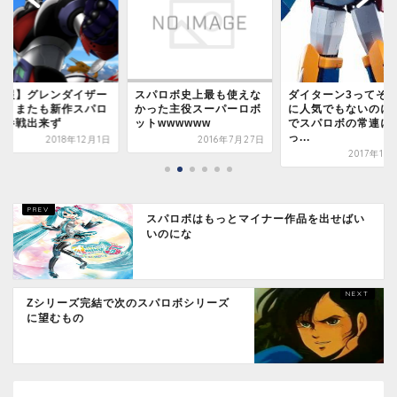
悲報】グレンダイザー
スパロボ史上最も使えな
ダイターン3ってそ
ん、またも新作スパロ
かった主役スーパーロボ
に人気でもないのに
に参戦出来ず
ットwwwwww
でスパロボの常連に
っ...
2018年12月1日
2016年7月27日
2017年10
スパロボはもっとマイナー作品を出せばい
いのにな
Zシリーズ完結で次のスパロボシリーズ
に望むもの