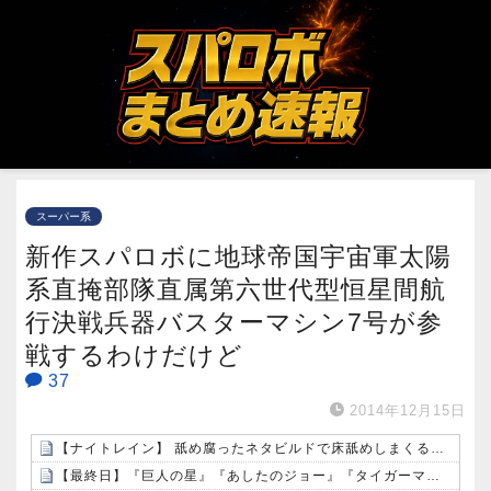
スーパー系
新作スパロボに地球帝国宇宙軍太陽
系直掩部隊直属第六世代型恒星間航
行決戦兵器バスターマシン7号が参
戦するわけだけど
37
2014年12月15日
【ナイトレイン】 舐め腐ったネタビルドで床舐めしまくる「俺って面白いやろ？」みたいな寒い奴
【最終日】『巨人の星』『あしたのジョー』『タイガーマスク』など歴代の有名スポーツ漫画が全巻50％還元中！（8/9まで）