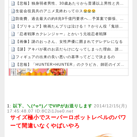
【悲報】独身弱者男性、30歳あたりから普通以上男性と共通項がなくなり会話が成り立たないｗｗｗｗ
生徒会役員共のアニメ見終わってロス
防衛費、過去最大の約8兆9千億円要求へ…予算案で膨張、迎撃用無人機・AIなど導入！
【プリキュア】映画たんプリは泣ける！？かりん役『鬼頭明里さん』アラン役『島﨑信長さん』レイン役『内山昂輝さん』だと判明！！
「忍者戦隊カクレンジャー」とかいう元祖忍者戦隊
【画像】謎のおっさん、女性声優に囲まれてデレデレになる
【謎】アキバが夜のお店だらけになってしまった理由、誰にも分からないｗｗｗｗ：26/08/08のニュース
フィギュアの出来の良い悪いの基準ってどこで決まるの
【悲報】「HUNTER×HUNTER」のクラピカ、師匠のイズナビに対する態度が本当に酷い！！
Powered by livedoor 相互RSS
1:
以下、＼(^o^)／でVIPがお送りします
2014/12/15(月)
17:45:48.07 ID:8C2i1Jse0.net
サイズ極小でスーパーロボットレベルのパワ
ーて間違いなくやばいやろ