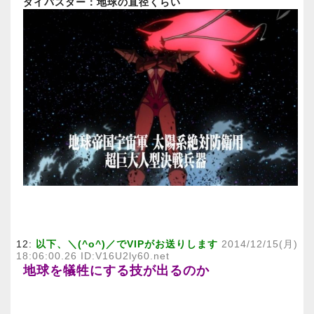
ダイバスター：地球の直径くらい
12:
以下、＼(^o^)／でVIPがお送りします
2014/12/15(月)
18:06:00.26 ID:V16U2ly60.net
地球を犠牲にする技が出るのか