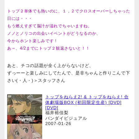
トップ２単体でも熱いのに、１，２でクロスオーバーしちゃった
日には・・・
もう燃えすぎて脳汁が溢れでちゃいますね。
ノノとノリコの出会いイベントがどうなるのか、
今からホント楽しみです！
あ～、4/2までにトップ２観返さないと！！
あと、チコの話題が全く上がらないけど、
ずっーーと楽しみにしてたんで、是非ちゃんと作りこんで下
さい(・人・)＞スタッフさん
トップをねらえ2! & トップをねらえ! 合
体劇場版BOX (初回限定生産) [DVD]
[DVD]
福井裕佳梨
バンダイビジュアル
2007-01-26