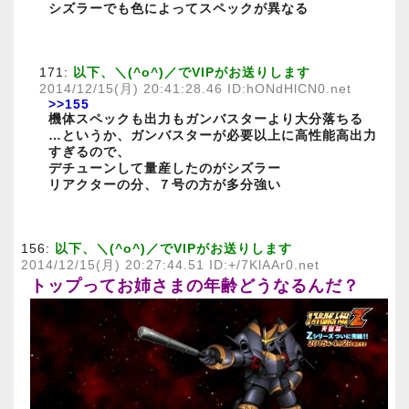
シズラーでも色によってスペックが異なる
171:
以下、＼(^o^)／でVIPがお送りします
2014/12/15(月) 20:41:28.46 ID:hONdHlCN0.net
>>155
機体スペックも出力もガンバスターより大分落ちる
…というか、ガンバスターが必要以上に高性能高出力
すぎるので、
デチューンして量産したのがシズラー
リアクターの分、７号の方が多分強い
156:
以下、＼(^o^)／でVIPがお送りします
2014/12/15(月) 20:27:44.51 ID:+/7KlAAr0.net
トップってお姉さまの年齢どうなるんだ？