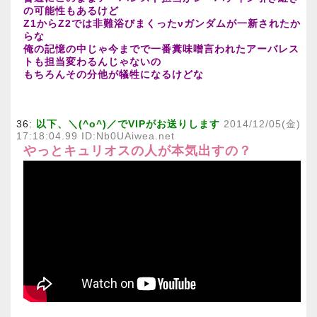
の可能性もあるけど
Z1からZ2では非難浴びまくったνガンダムが一新されたか
らな
俺の記憶の中じゃ今までで一番糞味噌言われたアーバレス
トも担当変わるんじゃないの
もちろんその分他が犠牲になるけどな
36:
以下、＼(^o^)／でVIPがお送りします
2014/12/05(金)
17:18:04.99 ID:Nb0UAiwea.net
やっとキュリオスの人が本気出すの？