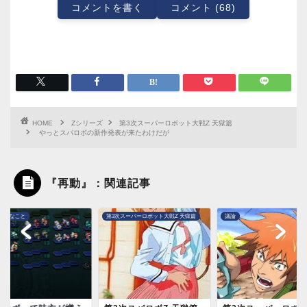
コメントを書く
コメント (68)
HOME
Zシリーズ
第3次スーパーロボット大戦Z 天獄篇
やっとスパロボの新作発表が来たわけだが
『再動』：関連記事
次スーパーロボット大戦Z 天獄篇
議論
第3次スーパーロボット大戦Z 天