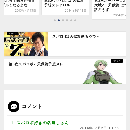
3次スパロボZ 天獄篇
第3次スーパーロボット
スパロボ新作買った
スレ part6
大戦Z 天獄篇 について
ｚｚｚｚｚｚｚｚｚ
語ろうず
2014年9月12日
2015年
2014年12月26日
スパロボZ天獄篇来るやで～
第3次スパロボZ 天獄篇予想スレ
コメント
1. スパロボ好きの名無しさん
2014年12月6日 10:28