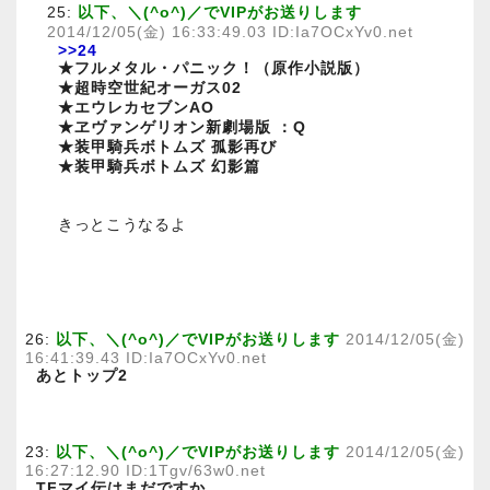
25:
以下、＼(^o^)／でVIPがお送りします
2014/12/05(金) 16:33:49.03 ID:Ia7OCxYv0.net
>>24
★フルメタル・パニック！（原作小説版）
★超時空世紀オーガス02
★エウレカセブンAO
★ヱヴァンゲリオン新劇場版 ：Q
★装甲騎兵ボトムズ 孤影再び
★装甲騎兵ボトムズ 幻影篇
きっとこうなるよ
26:
以下、＼(^o^)／でVIPがお送りします
2014/12/05(金)
16:41:39.43 ID:Ia7OCxYv0.net
あとトップ2
23:
以下、＼(^o^)／でVIPがお送りします
2014/12/05(金)
16:27:12.90 ID:1Tgv/63w0.net
TFマイ伝はまだですか