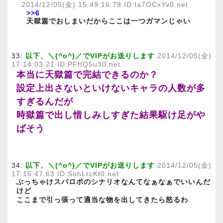
2014/12/05(金) 15:49:16.78 ID:Ia7OCxYv0.net
>>6
天獄篇でおしまいだからここは一つガマンじゃい
33:
以下、＼(^o^)／でVIPがお送りします
2014/12/05(金)
17:14:03.21 ID:PFfIQ5u30.net
本当に天獄篇で完結できるのか？
設定上出さないといけないキャラの人数が多
すぎるんだが
時獄篇で出し惜しみしすぎた結果駆け足がや
ばそう
34:
以下、＼(^o^)／でVIPがお送りします
2014/12/05(金)
17:15:47.63 ID:SohLrcKt0.net
ぶっちゃけスパロボのシナリオなんてなぁなぁでいいんだ
けど
ここまで引っ張って適当な物を出してきたら怒るわ