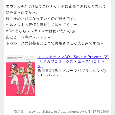
エウレカAOは21話でエレナがアオに告白？されたと思って
顔を赤らめてから、
段々冷めた顔になっていくのが好きです。
ヘルメットの表情も連動して冷めてくしｗ
AO出るならフレアエレナは使いたいなぁ
あとヒロシ声のレントンｗ
トゥルースの顔芸もどこまで再現されるか楽しみですねｗ
エウレカセブンAO ~Save A Prayer~ (2)
(カドカワコミックス・エース) [コミッ
ク]
角川書店(角川グループパブリッシング)
2012-12-07
引用元: http://viper.2ch.sc/test/read.cgi/news4vip/1417761500/