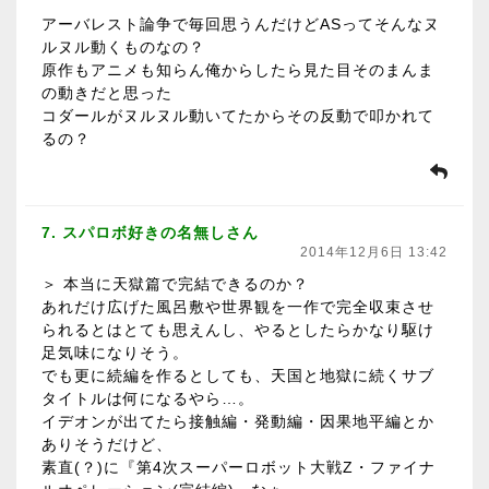
アーバレスト論争で毎回思うんだけどASってそんなヌ
ルヌル動くものなの？
原作もアニメも知らん俺からしたら見た目そのまんま
の動きだと思った
コダールがヌルヌル動いてたからその反動で叩かれて
るの？
7. スパロボ好きの名無しさん
2014年12月6日 13:42
＞ 本当に天獄篇で完結できるのか？
あれだけ広げた風呂敷や世界観を一作で完全収束させ
られるとはとても思えんし、やるとしたらかなり駆け
足気味になりそう。
でも更に続編を作るとしても、天国と地獄に続くサブ
タイトルは何になるやら…。
イデオンが出てたら接触編・発動編・因果地平編とか
ありそうだけど、
素直(？)に『第4次スーパーロボット大戦Z・ファイナ