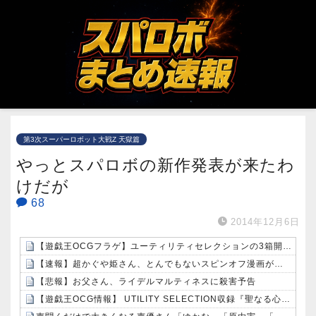
第3次スーパーロボット大戦Z 天獄篇
やっとスパロボの新作発表が来たわ
けだが
68
2014年12月6日
【遊戯王OCGフラゲ】ユーティリティセレクションの3箱開封結果画像
【速報】超かぐや姫さん、とんでもないスピンオフ漫画が連載決定ｗｗｗｗｗｗｗｗｗｗｗｗｗｗｗｗｗｗｗｗｗ
【悲報】お父さん、ライデルマルティネスに殺害予告
【遊戯王OCG情報】 UTILITY SELECTION収録『聖なる心のバリア －マインドフォース－』実物画像