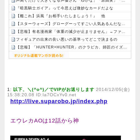
声聞くだけで大きくなる声優さん「ゆかな」「原由実」「加隈亜衣」
『暗黒騎士ガイア』って今思えば微妙なカードだよな
【艦これ】浜風『お相手いたしましょう！』 他
【スターウォーズ】グローグーってすごい人気あるんだな…
【悲報】有名漫画家「体重の減少が止まりません」→ファンから心配の声：26/08/07のニュース
フィギュアの出来の良い悪いの基準ってどこで決まるの
【悲報】「HUNTER×HUNTER」のクラピカ、師匠のイズナビに対する態度が本当に酷い！！
Powered by livedoor 相互RSS
1:
以下、＼(^o^)／でVIPがお送りします
2014/12/05(金)
15:38:20.08 ID:Ia7OCxYv0.net
http://live.suparobo.jp/index.php
エウレカAOは12話から神