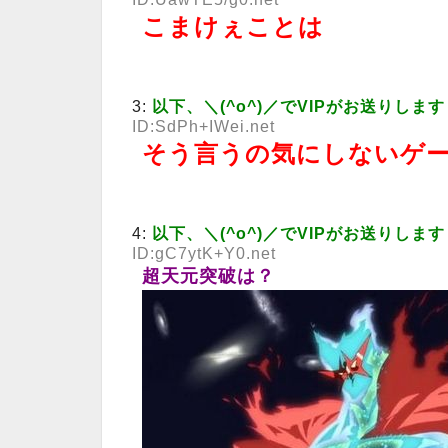
こまけぇことは
3:
以下、＼(^o^)／でVIPがお送りします
ID:SdPh+IWei.net
そう言うの気にしないゲ
4:
以下、＼(^o^)／でVIPがお送りします
ID:gC7ytK+Y0.net
超天元突破は？