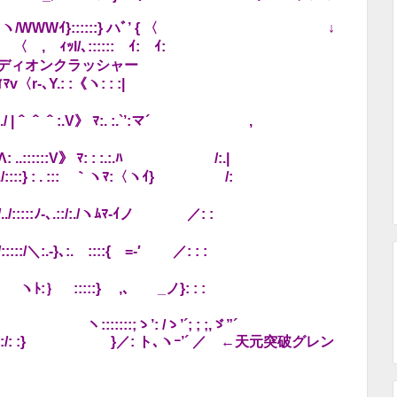
ﾄ’｀ヽ/WWWｲ}::::::} ハﾞ’ { 〈 ↓
ｯl/､::::::ゞｲ:ゞｲ:
クラッシャー
ゞゞ,ｨﾏv〈r-､Y.: :《ヽ: : :|
./ |＾＾＾:.V》 ﾏ:. :.`’:マ´ ,
:::::V》 ﾏ: : :.:.ﾊ /:.|
:} : . :::ゞ｀ヽﾏ:〈ヽｲ} /:
ﾉ-､.::/:./ヽﾑﾏ-ｲノ ／: :
.ゝ::::{ゝ=-′ ／: : :
:::::} ,､ _ノ}: : :
::::;ゝ’: /ゝ’´; ; ;,ゞ”´
} }／: ト､ヽｰ’´ ／ ←天元突破グレン