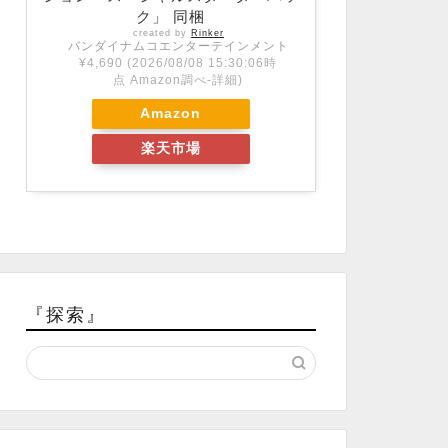
ク」 同梱
created by
Rinker
バンダイナムコエンターテインメント
¥4,690
(2026/08/08 15:30:06時
点 Amazon調べ-
詳細)
Amazon
楽天市場
『探索』