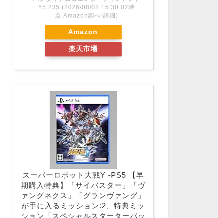
¥5,235
(2026/08/08 15:30:02時
点 Amazon調べ-
詳細)
Amazon
楽天市場
スーパーロボット大戦Y -PS5 【早
期購入特典】「サイバスター」「ヴ
ァングネクス」「グランヴァング」
が手に入るミッション:2、特典ミッ
ション「スペシャルスターターパッ