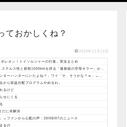
っておかしくね？
2014年11月12日
Sナポレオン！トイソルジャーの行進」実況まとめ
飛行開発実験団のF-2戦闘機に大型の謎ミサイル…ステルス性と射程1000kmを誇る「最新鋭の空母キラー」か？！
【朗報】女子「ちょっと待って、ワイくんってハンターハンターにいたよね？」ワイ「そ、そうかな？ｗ」←これｗｗｗ
ぎるから収益分配プログラムやめるわ」
れるけど
らせにくる
る
まだに未解決
ファンから心配の声：26/08/07のニュース
まるの