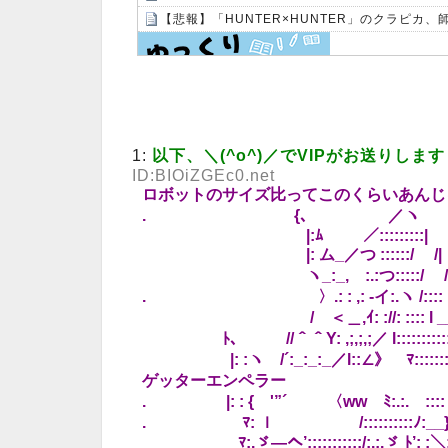
【悲報】「HUNTER×HUNTER」のクラピカ
Powered by livedoor 相互RSS
1:
以下、＼(^o^)／でVIPがお送りします
ID:BIOiZGEc0.net
ロボットのサイズ比ってこのくらいあんじ
. {､ ／ヽ
|:ﾑ ／:::::::::|
|: ム_／つ ::::::/ /|
ヽ_:_,ゝ:.:つ:::::/ /:
. 〉.: : ,: -イ:.ヽ /:::: | /〉
/ゞ＜＿,ｲ: ://: :::: l __,,{:{,_ 
ﾄ､ //＾＾Y: ,;,;,;／ l:::::::::::
|: :ヽ /´:_:_:_／l::∠》ゞﾏ::
ゲッターエンペラー
. |: : { '”´ 〈wwゞﾐ:.:.ゞ::::ト
. ﾏ: ｌ /::::::::::ﾉ:__}ゞ>:ヽ_ゞ
ﾏ:.ゞ—へ’:::::::::::/:.:.ゞ ﾄ