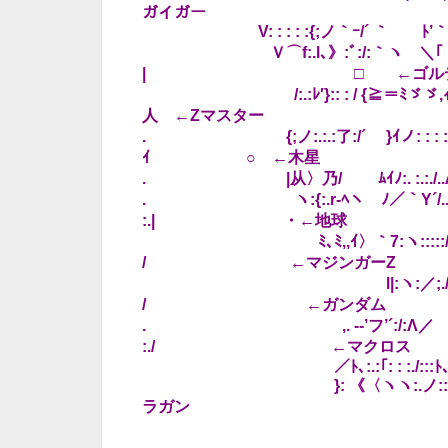
ガイガー
V: : : : :{;ノ｀ｰ/´ ｀ゞ 
Ｖ⌒f:.l､》:ﾞ:/:｀ヽ ＼｢ 〈ゞ,ゝｨ
| □ ←ゴルディオン
/:.:ﾚ′}:: : / {≧＝ﾐ
人 ←Zマスター
. {;ノ:.:.:了:/´ }ｲノ: : : :
ｲ ○ ←木星
. |从〉乃/ ﾑｲﾉ:. :.:./..Λ: ..:
. ヽ:{:.r‐ﾍヽ ﾉ／｀Y´/../:::
:.| ・←地球
ゞﾐ､ﾐ,,ｲ〉｀7:ヽ:::::/../:::::
/ ←マジンガーZ
l|:ヽ:／;./:::::/＼:.-}､:
/ ←ガンダム
. ,. -‐’フ’´:/:Λ／ ヽﾄ:｝ゝ
:./ ←マクロス
／ﾄ､:.:｢: : :./:::ﾄ､ ヽ:::
}: 《〈ヽヽ:.ノ:::/: :
ラガン