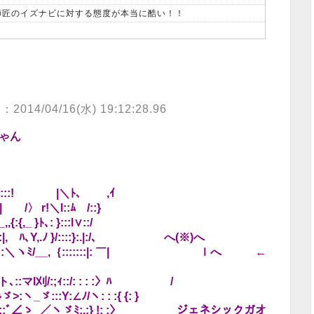
、師匠のイズナビに対する態度が本当に酷い！！
：2014/04/16(水) 19:12:28.96
ゃん
::! |＼ﾄ､ ,ｲ
 r!＼l::ﾑ /::}
}ﾄ､: }:::l∨::/
|,ゞﾊ､Y,.ﾉ }/::::}:.|:/､ へ(※)へ
::::::＼ヽﾐ/__,｛:::::::|: ￣| ｌへ ←
､::マl刈/:;ｨ::/: : : :〉ﾊ /
:::Y:∠ﾉ/ヽ: : :{ {: }
’: :＼::ﾞ∠ゝ_／ヽゞﾐ:.:} !: :〉 ジェネシックガオ