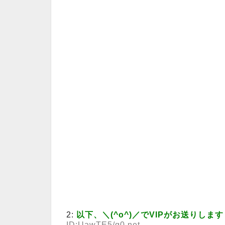
2:
以下、＼(^o^)／でVIPがお送りします
ID:UawTE5/g0.net