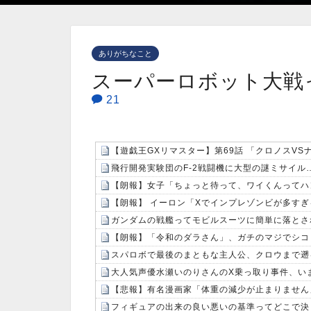
ありがちなこと
スーパーロボット大戦
21
【遊戯王GXリマスター】第69話 「クロノスV
【朗報】 イーロン「Xでインプレゾンビが多す
ガンダムの戦艦ってモビルスーツに簡単に落とさ
【朗報】「令和のダラさん」、ガチのマジでシコ
スパロボで最後のまともな主人公、クロウまで遡
大人気声優水瀬いのりさんのX乗っ取り事件、い
【悲報】有名漫画家「体重の減少が止まりません」→
フィギュアの出来の良い悪いの基準ってどこで決