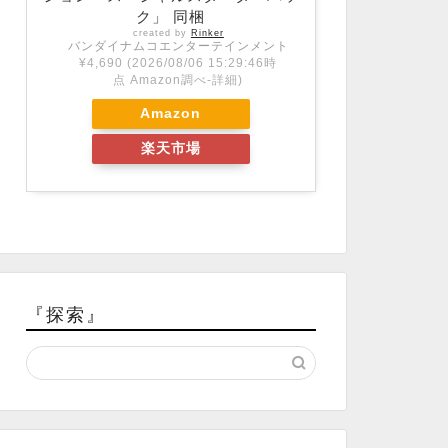
ク」 同梱
created by
Rinker
バンダイナムコエンターテインメント
¥4,690
(2026/08/06 15:29:46時
点 Amazon調べ-
詳細)
Amazon
楽天市場
『探索』