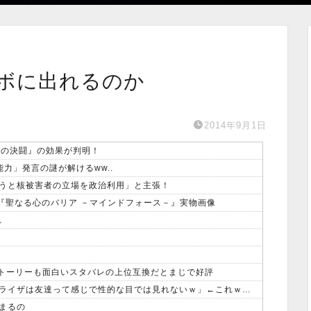
ボに出れるのか
2014年9月1日
命の決闘』の効果が判明！
力」発言の謎が解けるww..
うと核被害者の立場を政治利用」と主張！
ON収録『聖なる心のバリア －マインドフォース－』実物画像
れ
ストーリーも面白いスタバレの上位互換だとまじで好評
【画像】オタク「実際にプレイしたらわかるけどライザは友達って感じで性的な目では見れないｗ」←これｗｗｗｗ：26/08/06のニュース
まるの