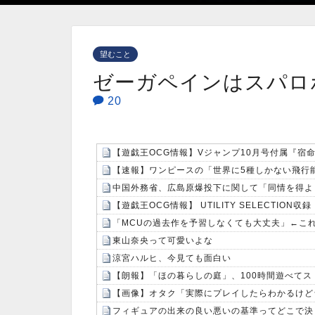
望むこと
ゼーガペインはスパロ
20
【遊戯王OCG情報】Vジャンプ10月号付属『宿
【速報】ワンピースの「世界に5種しかない飛行能
中国外務省、広島原爆投下に関して「同情を得よ
【遊戯王OCG情報】 UTILITY SELECTI
「MCUの過去作を予習しなくても大丈夫」←こ
東山奈央って可愛いよな
涼宮ハルヒ、今見ても面白い
【朗報】「ほの暮らしの庭」、100時間遊べて
フィギュアの出来の良い悪いの基準ってどこで決