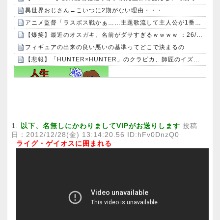
異世界おじさん←こいつに2期がない理由・・・
アニメ監督「ラスボス戦かぁ……主題歌流して主人公が1番最初に習得した技でトドメ刺したろ」
【爆笑】最近のオスガキ、名前がダサすぎるｗｗｗｗ ：26/08/05のニュース
フィギュアの出来の良い悪いの基準ってどこで決まるの
【悲報】「HUNTER×HUNTER」のクラピカ、師匠のイズナビに対する態度が本当に酷い！！
Powered by livedoor 相互RSS
1:
以下、名無しにかわりましてVIPがお送りします
投稿
日：2012/12/28(金) 13:14:20.56 ID:hFv0DnzQ0
ライグ・ゲイオスに囲まれる