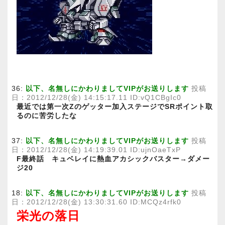
36:
以下、名無しにかわりましてVIPがお送りします
投稿
日：2012/12/28(金) 14:15:17.11 ID:vQ1CBgIc0
最近では第一次Zのゲッター加入ステージでSRポイント取
るのに苦労したな
37:
以下、名無しにかわりましてVIPがお送りします
投稿
日：2012/12/28(金) 14:19:39.01 ID:ujnOaeTxP
F最終話 キュベレイに熱血アカシックバスター→ダメー
ジ20
18:
以下、名無しにかわりましてVIPがお送りします
投稿
日：2012/12/28(金) 13:30:31.60 ID:MCQz4rfk0
栄光の落日