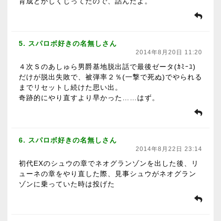
育成とかしくじってたので、詰んだよ。
5. スパロボ好きの名無しさん
2014年8月20日 11:20
４次Ｓのあしゅら男爵基地脱出話で最後ゼータ(ｶﾐｰﾕ)
だけが脱出失敗で、被弾率２％(一撃で死ぬ)でやられる
までリセットし続けた思い出。
奇跡的にやり直すより早かった……はず。
6. スパロボ好きの名無しさん
2014年8月22日 23:14
初代EXのシュウの章でネオグランゾンを出した後、リ
ューネの章をやり直した際、見事シュウがネオグラン
ゾンに乗っていた時は投げた