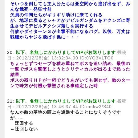
そいつを倒しても主人公たちは亜空間から逃げ出せず、み
んな餓死・発狂寸前
欠員の仲間たちがギリギリ助けに来てくれる
が、地球に戻るとシャアがデビルガンダムをアクシズに寄
生させてデビルアクシズ落しを実行する
何故かダイターン３が出撃不能になるバグ。以後、万丈は
戦艦からヤジを飛ばす係に・・・
20:
以下、名無しにかわりましてVIPがお送りします
投稿
日：2012/12/28(金) 13:32:34.00 ID:0YQ3VLTG0
ちょっとずつセーブを積み重ねてボスを追い詰め、最後の
一撃でボスを撃墜しようとクリティカルが出るまで粘った
結果、
ボスの残りＨＰが一桁でどうあがいても倒せず、敵のター
ンで味方が何機か撃墜される事確定した時
21:
以下、名無しにかわりましてVIPがお送りします
投稿
日：2012/12/28(金) 13:46:37.44 ID:emkw2/S40
なんか敵の基地の頭上を通過することになりそうです
が……
迂回する
→迂回しない