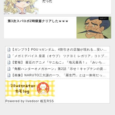
だった
第3次スパロボZ時獄篇クリアしたｗｗｗ
【ガンプラ】PGU νガンダム、4割引きの店舗が現れる…安いけど置く場所が…
「メガミデバイス 皇巫（オウブ） ツクヨミ レガリア」コトブキヤデビュー…
【驚報】 最近のアニメ『ヤニねこ』『地元最高！』『みいちゃんと山田さん』『ドカ食いダイスキ！ もちづきさん』
『角醒ハンターオメガホーン』第2話「示せ！キャプテンの資格！」感想・実況まとめ
【画像】NARUTO三大謎の一つ、「羅生門」とは一体何だったのか！？
Powered by livedoor 相互RSS