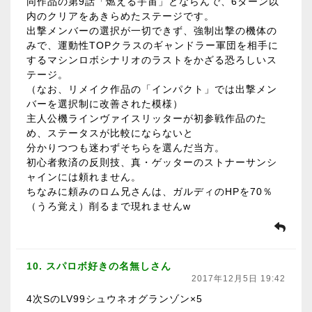
同作品の第9話「燃える宇宙」とならんで、6ターン以
内のクリアをあきらめたステージです。
出撃メンバーの選択が一切できず、強制出撃の機体の
みで、運動性TOPクラスのギャンドラー軍団を相手に
するマシンロボシナリオのラストをかざる恐ろしいス
テージ。
（なお、リメイク作品の「インパクト」では出撃メン
バーを選択制に改善された模様）
主人公機ラインヴァイスリッターが初参戦作品のた
め、ステータスが比較にならないと
分かりつつも迷わずそちらを選んだ当方。
初心者救済の反則技、真・ゲッターのストナーサンシ
ャインには頼れません。
ちなみに頼みのロム兄さんは、ガルディのHPを70％
（うろ覚え）削るまで現れませんw
10. スパロボ好きの名無しさん
2017年12月5日 19:42
4次SのLV99シュウネオグランゾン×5