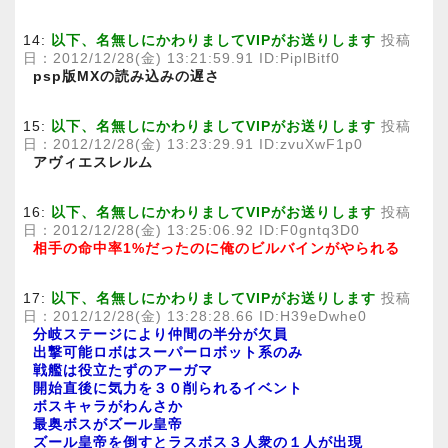
14:
以下、名無しにかわりましてVIPがお送りします
投稿
日：2012/12/28(金) 13:21:59.91 ID:PiplBitf0
psp版MXの読み込みの遅さ
15:
以下、名無しにかわりましてVIPがお送りします
投稿
日：2012/12/28(金) 13:23:29.91 ID:zvuXwF1p0
アヴィエスレルム
16:
以下、名無しにかわりましてVIPがお送りします
投稿
日：2012/12/28(金) 13:25:06.92 ID:F0gntq3D0
相手の命中率1%だったのに俺のビルバインがやられる
17:
以下、名無しにかわりましてVIPがお送りします
投稿
日：2012/12/28(金) 13:28:28.66 ID:H39eDwhe0
分岐ステージにより仲間の半分が欠員
出撃可能ロボはスーパーロボット系のみ
戦艦は役立たずのアーガマ
開始直後に気力を３０削られるイベント
ボスキャラがわんさか
最奥ボスがズール皇帝
ズール皇帝を倒すとラスボス３人衆の１人が出現