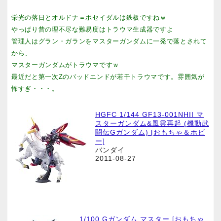
栄光の落日とオルドナ＝ポセイダルは鉄板ですねｗ
やっぱり昔の理不尽な難易度はトラウマ生成器ですよ
管理人はグラン・ガランをマスターガンダムに一発で落とされて
から、
マスターガンダムがトラウマですｗ
最近だと第一次Zのバッドエンドが若干トラウマです。雰囲気が
怖すぎ・・・。
HGFC 1/144 GF13-001NHII マ
スターガンダム&風雲再起 (機動武
闘伝Gガンダム) [おもちゃ＆ホビ
ー]
バンダイ
2011-08-27
1/100 Gガンダム マスター [おもちゃ