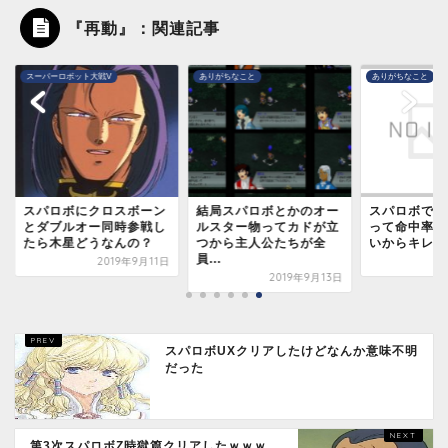
『再動』：関連記事
パーロボット大戦V
ありがちなこと
ありがちなこと
パロボにクロスボーン
結局スパロボとかのオー
スパロボで回避され
ダブルオー同時参戦し
ルスター物ってカドが立
って命中率何％以上
ら木星どうなんの？
つから主人公たちが全
いからキレ気味にな
員...
2019年9月11日
2016年4
2019年9月13日
スパロボUXクリアしたけどなんか意味不明
だった
第3次スパロボZ時獄篇クリアしたｗｗｗ