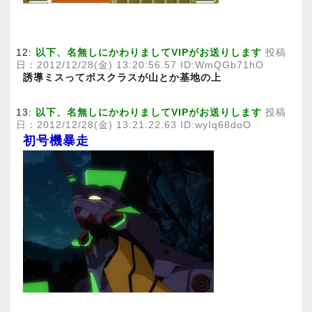
12:
以下、名無しにかわりましてVIPがお送りします
投稿
日：2012/12/28(金) 13:20:56.57 ID:WmQGb71hO
誘導ミスってボスクラスが山とか基地の上
13:
以下、名無しにかわりましてVIPがお送りします
投稿
日：2012/12/28(金) 13:21:22.63 ID:wyIq68doO
初号機暴走