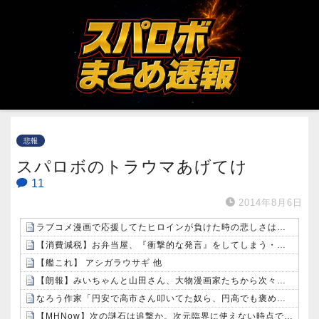
悲報
スパロボのトラウマあげてけ
11
2014年8月6日
ラブコメ漫画で応援してたヒロインが負けた時の悲しさは異常ｗｗｗｗ
【消費減税】お弁当屋、『衝撃的な発言』をしてしまう・・・・・・
【艦これ】 アシガラウサギ 他
【朗報】みいちゃんと山田さん、大物漫画家たちから次々と絶賛されるｗｗｗｗ
なろう作家「円安で高市さん叩いてた奴ら、円高でも褒めないのでポジショントーク確定ｗｗｗ」
【MHNow】次の謎石は追撃か。次元臨界に使えない時点で闘気活性以下のスキルだわ