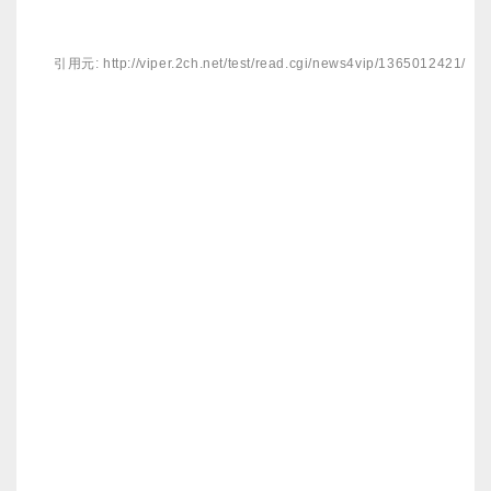
引用元: http://viper.2ch.net/test/read.cgi/news4vip/1365012421/