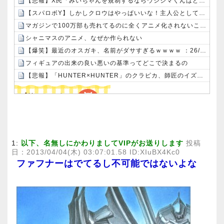
【悲報】X民「みいちゃんを規制するならウシジマくんはどうなの？」→論破されてしまうｗｗｗｗｗ
【スパロボY】しかしクロウはやっぱいいな！主人公として魅力的すぎる…！
マガジンで100万部も売れてるのに全くアニメ化されないこのお漫画
シャニマスのアニメ、なぜか作られない
【爆笑】最近のオスガキ、名前がダサすぎるｗｗｗｗ ：26/08/05のニュース
フィギュアの出来の良い悪いの基準ってどこで決まるの
【悲報】「HUNTER×HUNTER」のクラピカ、師匠のイズナビに対する態度が本当に酷い！！
Powered by livedoor 相互RSS
1:
以下、名無しにかわりましてVIPがお送りします
投稿
日：2013/04/04(木) 03:07:01.58 ID:XIuBX4Kc0
ファフナーはでてるし不可能ではないよな