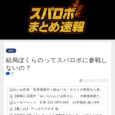
参戦
結局ぼくらのってスパロボに参戦し
ないの？
7
2014年7月20日
みい山作者「安居酒屋行く奴はバカ。ホストの初回なら居酒屋より安く飲めてイケメンにチヤホヤされる」
【朗報】話題作『みいちゃんと山田さん』、大物漫画家たちから絶賛されるwwww
ムーキーベッツ 打率.233 OPS.685 12年契約 残り8年
【艦これ】 アシガラウサギ 他