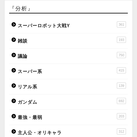
『分析』
361
スーパーロボット大戦Y
193
雑談
750
議論
415
スーパー系
139
リアル系
692
ガンダム
203
最強・最弱
312
主人公・オリキャラ