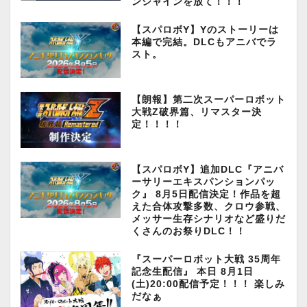
ンシャインを放て！！！
【スパロボY】Yのストーリーは
本編で完結。DLCもアニバでラ
スト。
【朗報】第二次スーパーロボット
大戦Z破界篇、リマスター決
定！！！！
【スパロボY】追加DLC『アニバ
ーサリーエキスパンションパッ
ク』 8月5日配信決定！作品を超
えた合体攻撃多数、クロウ参戦、
メッサー生存シナリオなど盛りだ
くさんのお祭りDLC！！
『スーパーロボット大戦 35周年
記念生配信』 本日 8月1日
(土)20:00配信予定！！！ 楽しみ
だなぁ