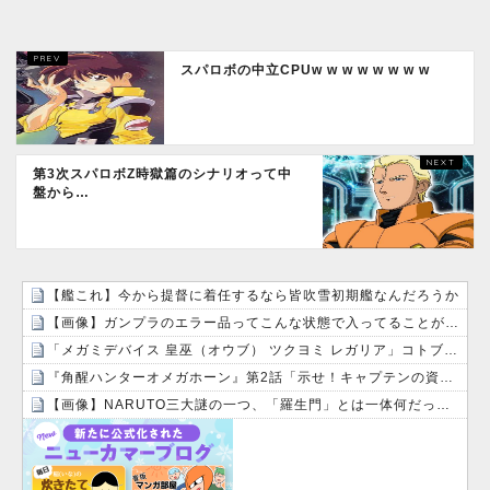
スパロボの中立CPUw w w w w w w w
第3次スパロボZ時獄篇のシナリオって中
盤から…
【艦これ】今から提督に着任するなら皆吹雪初期艦なんだろうか
【画像】ガンプラのエラー品ってこんな状態で入ってることがあるんだな・・・
「メガミデバイス 皇巫（オウブ） ツクヨミ レガリア」コトブキヤデビュー…
『角醒ハンターオメガホーン』第2話「示せ！キャプテンの資格！」感想・実況まとめ
【画像】NARUTO三大謎の一つ、「羅生門」とは一体何だったのか！？