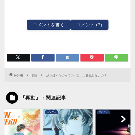
コメントを書く
コメント (7)
HOME
参戦
結局ぼくらのってスパロボに参戦しないの？
『再動』：関連記事
ダム
望むこと
参戦