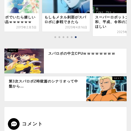
しもメタル刹那がスパ
スーパーロボット大戦昭
スパロボに出てない
ボに参戦できたら
和、平成、令和の三部作
アニメってどれくら
ほしい
るの？
2020年4月16日
2025年2月5日
2017年5
スパロボの中立CPUw w w w w w w w
第3次スパロボZ時獄篇のシナリオって中
盤から…
コメント