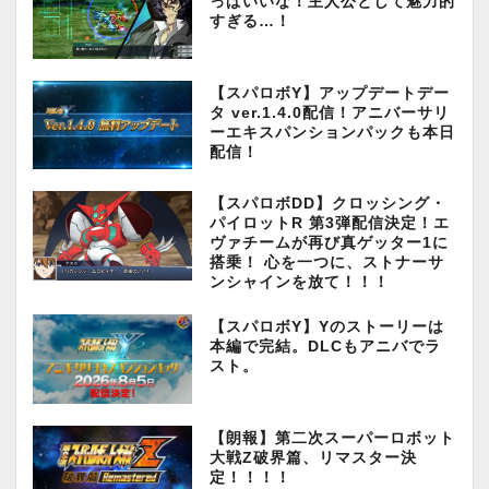
っぱいいな！主人公として魅力的
すぎる…！
【スパロボY】アップデートデー
タ ver.1.4.0配信！アニバーサリ
ーエキスパンションパックも本日
配信！
【スパロボDD】クロッシング・
パイロットR 第3弾配信決定！エ
ヴァチームが再び真ゲッター1に
搭乗！ 心を一つに、ストナーサ
ンシャインを放て！！！
【スパロボY】Yのストーリーは
本編で完結。DLCもアニバでラ
スト。
【朗報】第二次スーパーロボット
大戦Z破界篇、リマスター決
定！！！！