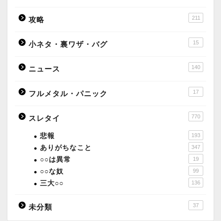
211
攻略
15
小ネタ・裏ワザ・バグ
140
ニュース
17
フルメタル・パニック
770
スレタイ
悲報
193
ありがちなこと
347
○○は異常
19
○○な奴
99
三大○○
136
37
未分類