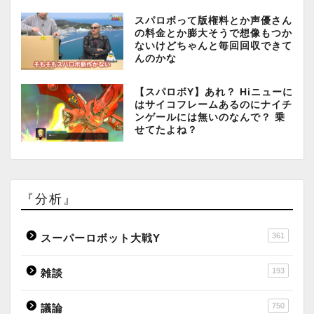
スパロボって版権料とか声優さん
の料金とか膨大そうで想像もつか
ないけどちゃんと毎回回収できて
んのかな
【スパロボY】あれ？ Hiニューに
はサイコフレームあるのにナイチ
ンゲールには無いのなんで？ 乗
せてたよね？
『分析』
361
スーパーロボット大戦Y
193
雑談
750
議論