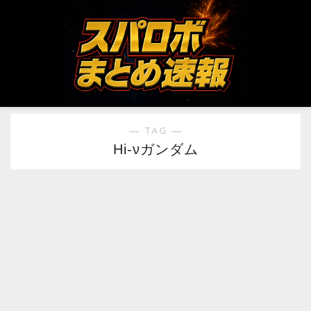
― TAG ―
Hi-νガンダム