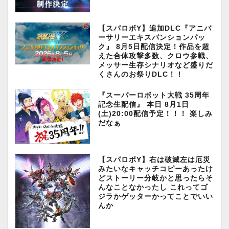
【スパロボY】追加DLC『アニバ
ーサリーエキスパンションパッ
ク』 8月5日配信決定！作品を超
えた合体攻撃多数、クロウ参戦、
メッサー生存シナリオなど盛りだ
くさんのお祭りDLC！！
『スーパーロボット大戦 35周年
記念生配信』 本日 8月1日
(土)20:00配信予定！！！ 楽しみ
だなぁ
【スパロボY】右は破滅左は厄災
みたいなキャッチコピーあったけ
どストーリー分岐かと思ったらそ
んなことなかったし これってゴ
ジラかゲッターかってことでいい
んか