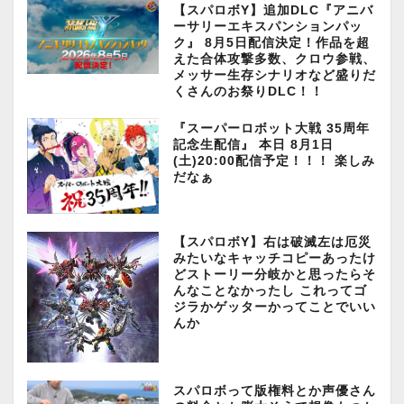
【スパロボY】追加DLC『アニバ
ーサリーエキスパンションパッ
ク』 8月5日配信決定！作品を超
えた合体攻撃多数、クロウ参戦、
メッサー生存シナリオなど盛りだ
くさんのお祭りDLC！！
『スーパーロボット大戦 35周年
記念生配信』 本日 8月1日
(土)20:00配信予定！！！ 楽しみ
だなぁ
【スパロボY】右は破滅左は厄災
みたいなキャッチコピーあったけ
どストーリー分岐かと思ったらそ
んなことなかったし これってゴ
ジラかゲッターかってことでいい
んか
スパロボって版権料とか声優さん