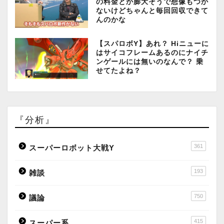
の料金とか膨大そうで想像もつか
ないけどちゃんと毎回回収できて
んのかな
【スパロボY】あれ？ Hiニューに
はサイコフレームあるのにナイチ
ンゲールには無いのなんで？ 乗
せてたよね？
『分析』
361
スーパーロボット大戦Y
193
雑談
750
議論
415
スーパー系