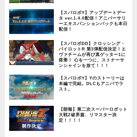
【スパロボY】アップデートデー
タ ver.1.4.0配信！アニバーサリ
ーエキスパンションパックも本日
配信！
【スパロボDD】クロッシング・
パイロットR 第3弾配信決定！エ
ヴァチームが再び真ゲッター1に
搭乗！ 心を一つに、ストナーサ
ンシャインを放て！！！
【スパロボY】Yのストーリーは
本編で完結。DLCもアニバでラ
スト。
【朗報】第二次スーパーロボット
大戦Z破界篇、リマスター決
定！！！！