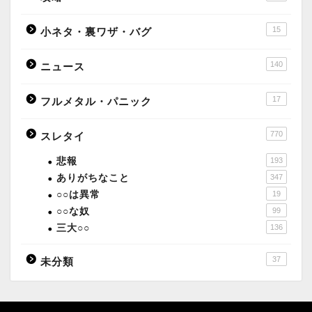
15
小ネタ・裏ワザ・バグ
140
ニュース
17
フルメタル・パニック
770
スレタイ
悲報
193
ありがちなこと
347
○○は異常
19
○○な奴
99
三大○○
136
37
未分類