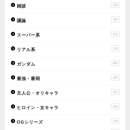
193
雑談
750
議論
415
スーパー系
139
リアル系
692
ガンダム
203
最強・最弱
313
主人公・オリキャラ
264
ヒロイン・女キャラ
224
OGシリーズ