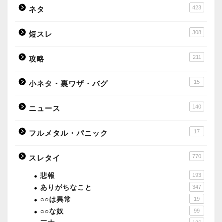
423
ネタ
308
短スレ
211
攻略
15
小ネタ・裏ワザ・バグ
140
ニュース
17
フルメタル・パニック
770
スレタイ
悲報
193
ありがちなこと
347
○○は異常
19
○○な奴
99