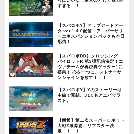
っぱいいな！主人公として魅力的
すぎる…！
【スパロボY】アップデートデー
タ ver.1.4.0配信！アニバーサリ
ーエキスパンションパックも本日
配信！
【スパロボDD】クロッシング・
パイロットR 第3弾配信決定！エ
ヴァチームが再び真ゲッター1に
搭乗！ 心を一つに、ストナーサ
ンシャインを放て！！！
【スパロボY】Yのストーリーは
本編で完結。DLCもアニバでラ
スト。
【朗報】第二次スーパーロボット
大戦Z破界篇、リマスター決
定！！！！