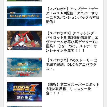
【スパロボY】アップデートデー
タ ver.1.4.0配信！アニバーサリ
ーエキスパンションパックも本日
配信！
【スパロボDD】クロッシング・
パイロットR 第3弾配信決定！エ
ヴァチームが再び真ゲッター1に
搭乗！ 心を一つに、ストナーサ
ンシャインを放て！！！
【スパロボY】Yのストーリーは
本編で完結。DLCもアニバでラ
スト。
【朗報】第二次スーパーロボット
大戦Z破界篇、リマスター決
定！！！！