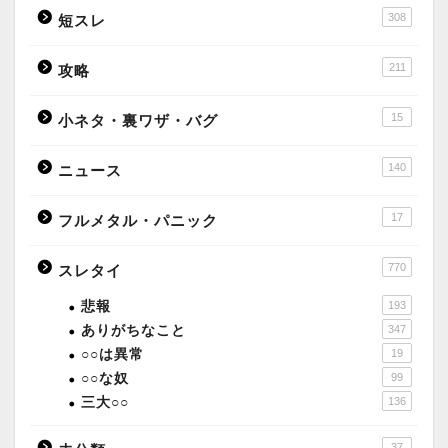
308
短スレ
211
攻略
15
小ネタ・裏ワザ・バグ
140
ニュース
17
フルメタル・パニック
770
スレタイ
悲報
193
ありがちなこと
347
○○は異常
19
○○な奴
99
三大○○
136
37