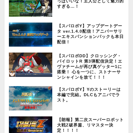
っぱいいな！主人公として魅力的
すぎる…！
【スパロボY】アップデートデー
タ ver.1.4.0配信！アニバーサリ
ーエキスパンションパックも本日
配信！
【スパロボDD】クロッシング・
パイロットR 第3弾配信決定！エ
ヴァチームが再び真ゲッター1に
搭乗！ 心を一つに、ストナーサ
ンシャインを放て！！！
【スパロボY】Yのストーリーは
本編で完結。DLCもアニバでラ
スト。
【朗報】第二次スーパーロボット
大戦Z破界篇、リマスター決
定！！！！