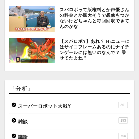
スパロボって版権料とか声優さん
の料金とか膨大そうで想像もつか
ないけどちゃんと毎回回収できて
んのかな
【スパロボY】あれ？ Hiニューに
はサイコフレームあるのにナイチ
ンゲールには無いのなんで？ 乗
せてたよね？
『分析』
361
スーパーロボット大戦Y
193
雑談
750
議論