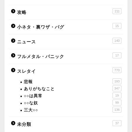
211
攻略
15
小ネタ・裏ワザ・バグ
140
ニュース
17
フルメタル・パニック
770
スレタイ
悲報
193
ありがちなこと
347
○○は異常
19
○○な奴
99
三大○○
136
37
未分類